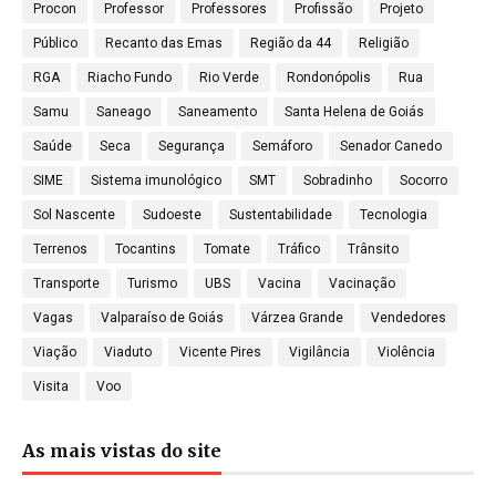
Procon
Professor
Professores
Profissão
Projeto
Público
Recanto das Emas
Região da 44
Religião
RGA
Riacho Fundo
Rio Verde
Rondonópolis
Rua
Samu
Saneago
Saneamento
Santa Helena de Goiás
Saúde
Seca
Segurança
Semáforo
Senador Canedo
SIME
Sistema imunológico
SMT
Sobradinho
Socorro
Sol Nascente
Sudoeste
Sustentabilidade
Tecnologia
Terrenos
Tocantins
Tomate
Tráfico
Trânsito
Transporte
Turismo
UBS
Vacina
Vacinação
Vagas
Valparaíso de Goiás
Várzea Grande
Vendedores
Viação
Viaduto
Vicente Pires
Vigilância
Violência
Visita
Voo
As mais vistas do site