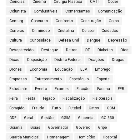
Ciências
Cinema
Cirurgia Plástica
CMTT
Coder
Colunista
Combustíveis
Comerciantes
Comunicação
Comurg
Concurso
Confronto
Construção
Corpo
Correios
Criminoso
Cristalina
Cuiabá
Cuidados
Cultura
Curiosidade
Defesa Civil
Dengue
Depressão
Desaparecido
Destaque
Detran
DF
Diabetes
Dica
Dicas
Disposição
Distrito Federal
Doações
Drogas
Drones
Economia
Educação
EJA
Emprego
Empresas
Entretenimento
Espetáculo
Esporte
Estudante
Evento
Exames
Facção
Farinha
FEB
Feira
Festa
Fígado
Fiscalização
Fisioterapia
Foragido
Fraude
Furto
Futebol
Gatos
GCM
GDF
Geral
Gestão
GGIM
Glicemia
GO-330
Goiânia
Goiás
Governador
Governo
Gripe
Guarda Municipal
Homenagem
Homicídio
Hospital