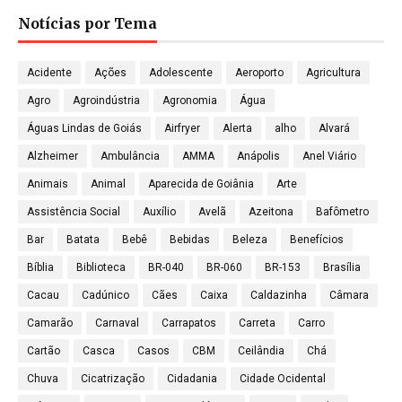
Notícias por Tema
Acidente
Ações
Adolescente
Aeroporto
Agricultura
Agro
Agroindústria
Agronomia
Água
Águas Lindas de Goiás
Airfryer
Alerta
alho
Alvará
Alzheimer
Ambulância
AMMA
Anápolis
Anel Viário
Animais
Animal
Aparecida de Goiânia
Arte
Assistência Social
Auxílio
Avelã
Azeitona
Bafômetro
Bar
Batata
Bebê
Bebidas
Beleza
Benefícios
Bíblia
Biblioteca
BR-040
BR-060
BR-153
Brasília
Cacau
Cadúnico
Cães
Caixa
Caldazinha
Câmara
Camarão
Carnaval
Carrapatos
Carreta
Carro
Cartão
Casca
Casos
CBM
Ceilândia
Chá
Chuva
Cicatrização
Cidadania
Cidade Ocidental