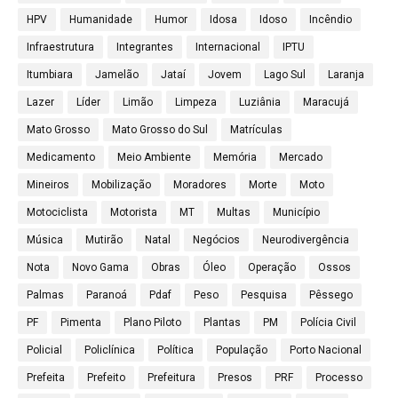
HPV
Humanidade
Humor
Idosa
Idoso
Incêndio
Infraestrutura
Integrantes
Internacional
IPTU
Itumbiara
Jamelão
Jataí
Jovem
Lago Sul
Laranja
Lazer
Líder
Limão
Limpeza
Luziânia
Maracujá
Mato Grosso
Mato Grosso do Sul
Matrículas
Medicamento
Meio Ambiente
Memória
Mercado
Mineiros
Mobilização
Moradores
Morte
Moto
Motociclista
Motorista
MT
Multas
Município
Música
Mutirão
Natal
Negócios
Neurodivergência
Nota
Novo Gama
Obras
Óleo
Operação
Ossos
Palmas
Paranoá
Pdaf
Peso
Pesquisa
Pêssego
PF
Pimenta
Plano Piloto
Plantas
PM
Polícia Civil
Policial
Policlínica
Política
População
Porto Nacional
Prefeita
Prefeito
Prefeitura
Presos
PRF
Processo