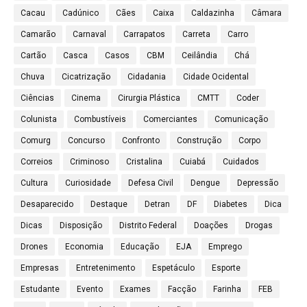
Cacau
Cadúnico
Cães
Caixa
Caldazinha
Câmara
Camarão
Carnaval
Carrapatos
Carreta
Carro
Cartão
Casca
Casos
CBM
Ceilândia
Chá
Chuva
Cicatrização
Cidadania
Cidade Ocidental
Ciências
Cinema
Cirurgia Plástica
CMTT
Coder
Colunista
Combustíveis
Comerciantes
Comunicação
Comurg
Concurso
Confronto
Construção
Corpo
Correios
Criminoso
Cristalina
Cuiabá
Cuidados
Cultura
Curiosidade
Defesa Civil
Dengue
Depressão
Desaparecido
Destaque
Detran
DF
Diabetes
Dica
Dicas
Disposição
Distrito Federal
Doações
Drogas
Drones
Economia
Educação
EJA
Emprego
Empresas
Entretenimento
Espetáculo
Esporte
Estudante
Evento
Exames
Facção
Farinha
FEB