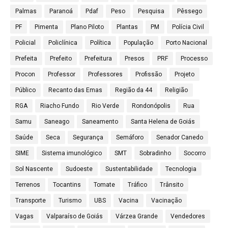
Palmas
Paranoá
Pdaf
Peso
Pesquisa
Pêssego
PF
Pimenta
Plano Piloto
Plantas
PM
Polícia Civil
Policial
Policlínica
Política
População
Porto Nacional
Prefeita
Prefeito
Prefeitura
Presos
PRF
Processo
Procon
Professor
Professores
Profissão
Projeto
Público
Recanto das Emas
Região da 44
Religião
RGA
Riacho Fundo
Rio Verde
Rondonópolis
Rua
Samu
Saneago
Saneamento
Santa Helena de Goiás
Saúde
Seca
Segurança
Semáforo
Senador Canedo
SIME
Sistema imunológico
SMT
Sobradinho
Socorro
Sol Nascente
Sudoeste
Sustentabilidade
Tecnologia
Terrenos
Tocantins
Tomate
Tráfico
Trânsito
Transporte
Turismo
UBS
Vacina
Vacinação
Vagas
Valparaíso de Goiás
Várzea Grande
Vendedores