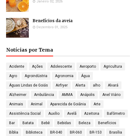
Janeiro 02, 2026
Benefícios da aveia
Dezembro 01, 2025
Notícias por Tema
Acidente
Ações
Adolescente
Aeroporto
Agricultura
Agro
Agroindústria
Agronomia
Água
Águas Lindas de Goiás
Airfryer
Alerta
alho
Alvará
Alzheimer
Ambulância
AMMA
Anápolis
Anel Viário
Animais
Animal
Aparecida de Goiânia
Arte
Assistência Social
Auxílio
Avelã
Azeitona
Bafômetro
Bar
Batata
Bebê
Bebidas
Beleza
Benefícios
Bíblia
Biblioteca
BR-040
BR-060
BR-153
Brasília