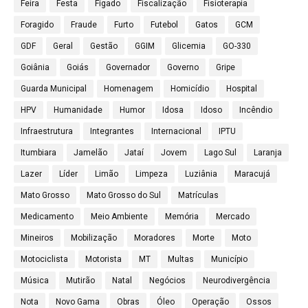
Feira
Festa
Fígado
Fiscalização
Fisioterapia
Foragido
Fraude
Furto
Futebol
Gatos
GCM
GDF
Geral
Gestão
GGIM
Glicemia
GO-330
Goiânia
Goiás
Governador
Governo
Gripe
Guarda Municipal
Homenagem
Homicídio
Hospital
HPV
Humanidade
Humor
Idosa
Idoso
Incêndio
Infraestrutura
Integrantes
Internacional
IPTU
Itumbiara
Jamelão
Jataí
Jovem
Lago Sul
Laranja
Lazer
Líder
Limão
Limpeza
Luziânia
Maracujá
Mato Grosso
Mato Grosso do Sul
Matrículas
Medicamento
Meio Ambiente
Memória
Mercado
Mineiros
Mobilização
Moradores
Morte
Moto
Motociclista
Motorista
MT
Multas
Município
Música
Mutirão
Natal
Negócios
Neurodivergência
Nota
Novo Gama
Obras
Óleo
Operação
Ossos