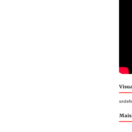
Visua
u
n
d
e
f
Mais 