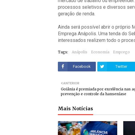
mercado de trabalho ou empreender. 
processos seletivos e diversos ser
geração de renda.
Ainda será possível abrir o próprio 
Emprega Anápolis. Uma tenda do Seb
interessados realizem todo o proces
Tags:
Anápolis
Economia
Emprego
Facebook
Twitter
ANTERIOR
Goiânia é premiada por excelência nas a
prevenção e controle da hanseníase
Mais Notícias