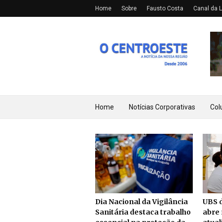
Home
Sobre
Fausto Costa
Canal da L
Home
Notícias Corporativas
Col
Dia Nacional da Vigilância
UBS d
Sanitária destaca trabalho
abre 