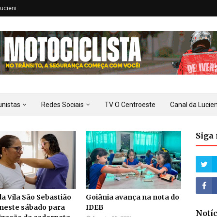
ucieni
unistas
Redes Sociais
TV O Centroeste
Canal da Lucien
Siga 
a Vila São Sebastião
Goiânia avança na nota do
neste sábado para
IDEB
Notí