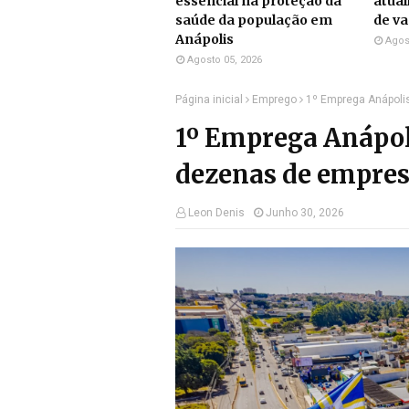
essencial na proteção da
atual
saúde da população em
de v
Anápolis
Agos
Agosto 05, 2026
Página inicial
Emprego
1º Emprega Anápolis
1º Emprega Anápoli
dezenas de empres
Leon Denis
Junho 30, 2026