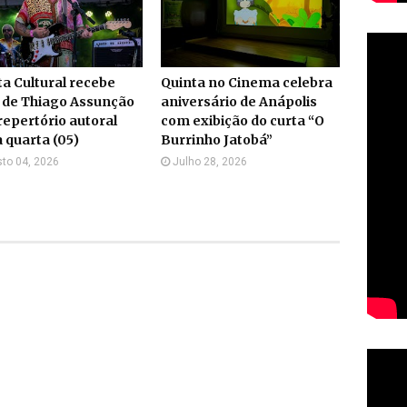
a Cultural recebe
Quinta no Cinema celebra
 de Thiago Assunção
aniversário de Anápolis
epertório autoral
com exibição do curta “O
 quarta (05)
Burrinho Jatobá”
to 04, 2026
Julho 28, 2026