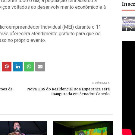
Durante todo o dia, a população terá acesso a
Insc
viços voltados ao desenvolvimento econômico e à
Microempreendedor Individual (MEI) durante o 1º
rae oferecerá atendimento gratuito para que os
so no próprio evento.
PRÓXIMA
ções de
Nova UBS do Residencial Boa Esperança será
inaugurada em Senador Canedo