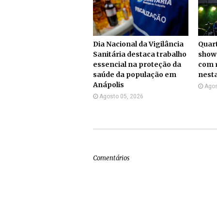
Dia Nacional da Vigilância
Quart
Sanitária destaca trabalho
show
essencial na proteção da
com r
saúde da população em
nesta
Anápolis
Agos
Agosto 05, 2026
Comentários