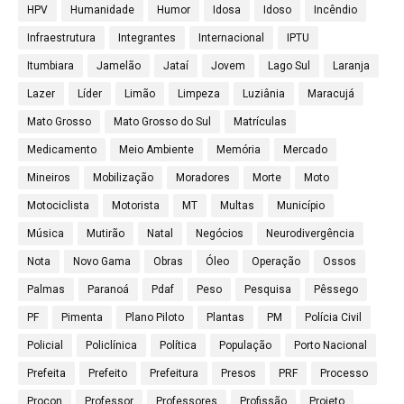
HPV
Humanidade
Humor
Idosa
Idoso
Incêndio
Infraestrutura
Integrantes
Internacional
IPTU
Itumbiara
Jamelão
Jataí
Jovem
Lago Sul
Laranja
Lazer
Líder
Limão
Limpeza
Luziânia
Maracujá
Mato Grosso
Mato Grosso do Sul
Matrículas
Medicamento
Meio Ambiente
Memória
Mercado
Mineiros
Mobilização
Moradores
Morte
Moto
Motociclista
Motorista
MT
Multas
Município
Música
Mutirão
Natal
Negócios
Neurodivergência
Nota
Novo Gama
Obras
Óleo
Operação
Ossos
Palmas
Paranoá
Pdaf
Peso
Pesquisa
Pêssego
PF
Pimenta
Plano Piloto
Plantas
PM
Polícia Civil
Policial
Policlínica
Política
População
Porto Nacional
Prefeita
Prefeito
Prefeitura
Presos
PRF
Processo
Procon
Professor
Professores
Profissão
Projeto