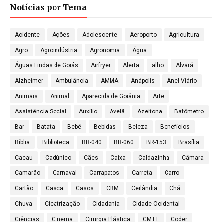
Notícias por Tema
Acidente
Ações
Adolescente
Aeroporto
Agricultura
Agro
Agroindústria
Agronomia
Água
Águas Lindas de Goiás
Airfryer
Alerta
alho
Alvará
Alzheimer
Ambulância
AMMA
Anápolis
Anel Viário
Animais
Animal
Aparecida de Goiânia
Arte
Assistência Social
Auxílio
Avelã
Azeitona
Bafômetro
Bar
Batata
Bebê
Bebidas
Beleza
Benefícios
Bíblia
Biblioteca
BR-040
BR-060
BR-153
Brasília
Cacau
Cadúnico
Cães
Caixa
Caldazinha
Câmara
Camarão
Carnaval
Carrapatos
Carreta
Carro
Cartão
Casca
Casos
CBM
Ceilândia
Chá
Chuva
Cicatrização
Cidadania
Cidade Ocidental
Ciências
Cinema
Cirurgia Plástica
CMTT
Coder