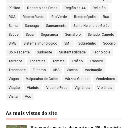
Público
Recanto das Emas
Região da 44
Religião
RGA
Riacho Fundo
Rio Verde
Rondonópolis
Rua
Samu
Saneago
Saneamento
Santa Helena de Goiás
Saúde
Seca
Segurança
Semáforo
Senador Canedo
SIME
Sistema imunológico
SMT
Sobradinho
Socorro
Sol Nascente
Sudoeste
Sustentabilidade
Tecnologia
Terrenos
Tocantins
Tomate
Tráfico
Trânsito
Transporte
Turismo
UBS
Vacina
Vacinação
Vagas
Valparaíso de Goiás
Várzea Grande
Vendedores
Viação
Viaduto
Vicente Pires
Vigilância
Violência
Visita
Voo
As mais vistas do site
Homem é encontrado morto em Vila Propício