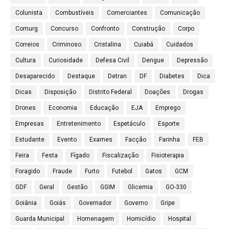
Colunista
Combustíveis
Comerciantes
Comunicação
Comurg
Concurso
Confronto
Construção
Corpo
Correios
Criminoso
Cristalina
Cuiabá
Cuidados
Cultura
Curiosidade
Defesa Civil
Dengue
Depressão
Desaparecido
Destaque
Detran
DF
Diabetes
Dica
Dicas
Disposição
Distrito Federal
Doações
Drogas
Drones
Economia
Educação
EJA
Emprego
Empresas
Entretenimento
Espetáculo
Esporte
Estudante
Evento
Exames
Facção
Farinha
FEB
Feira
Festa
Fígado
Fiscalização
Fisioterapia
Foragido
Fraude
Furto
Futebol
Gatos
GCM
GDF
Geral
Gestão
GGIM
Glicemia
GO-330
Goiânia
Goiás
Governador
Governo
Gripe
Guarda Municipal
Homenagem
Homicídio
Hospital