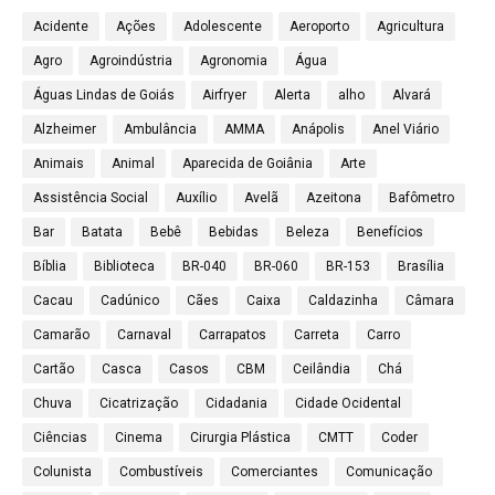
Acidente
Ações
Adolescente
Aeroporto
Agricultura
Agro
Agroindústria
Agronomia
Água
Águas Lindas de Goiás
Airfryer
Alerta
alho
Alvará
Alzheimer
Ambulância
AMMA
Anápolis
Anel Viário
Animais
Animal
Aparecida de Goiânia
Arte
Assistência Social
Auxílio
Avelã
Azeitona
Bafômetro
Bar
Batata
Bebê
Bebidas
Beleza
Benefícios
Bíblia
Biblioteca
BR-040
BR-060
BR-153
Brasília
Cacau
Cadúnico
Cães
Caixa
Caldazinha
Câmara
Camarão
Carnaval
Carrapatos
Carreta
Carro
Cartão
Casca
Casos
CBM
Ceilândia
Chá
Chuva
Cicatrização
Cidadania
Cidade Ocidental
Ciências
Cinema
Cirurgia Plástica
CMTT
Coder
Colunista
Combustíveis
Comerciantes
Comunicação