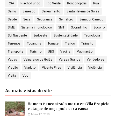
RGA
Riacho Fundo
Rio Verde
Rondonópolis
Rua
Samu
Saneago
Saneamento
Santa Helena de Goiás
Saúde
Seca
Segurança
Semáforo
Senador Canedo
SIME
Sistema imunológico
SMT
Sobradinho
Socorro
Sol Nascente
Sudoeste
Sustentabilidade
Tecnologia
Terrenos
Tocantins
Tomate
Tráfico
Trânsito
Transporte
Turismo
UBS
Vacina
Vacinação
Vagas
Valparaíso de Goiás
Várzea Grande
Vendedores
Viação
Viaduto
Vicente Pires
Vigilância
Violência
Visita
Voo
As mais vistas do site
Homem é encontrado morto em Vila Propício
e ataque de onça pode ser a causa
Maio 17, 2020