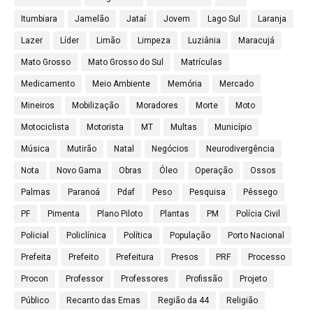
Itumbiara
Jamelão
Jataí
Jovem
Lago Sul
Laranja
Lazer
Líder
Limão
Limpeza
Luziânia
Maracujá
Mato Grosso
Mato Grosso do Sul
Matrículas
Medicamento
Meio Ambiente
Memória
Mercado
Mineiros
Mobilização
Moradores
Morte
Moto
Motociclista
Motorista
MT
Multas
Município
Música
Mutirão
Natal
Negócios
Neurodivergência
Nota
Novo Gama
Obras
Óleo
Operação
Ossos
Palmas
Paranoá
Pdaf
Peso
Pesquisa
Pêssego
PF
Pimenta
Plano Piloto
Plantas
PM
Polícia Civil
Policial
Policlínica
Política
População
Porto Nacional
Prefeita
Prefeito
Prefeitura
Presos
PRF
Processo
Procon
Professor
Professores
Profissão
Projeto
Público
Recanto das Emas
Região da 44
Religião