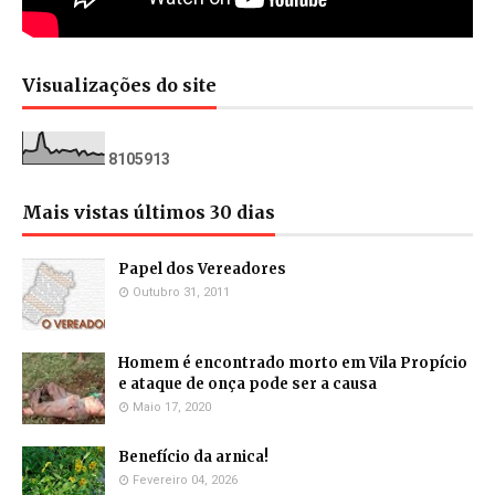
Visualizações do site
8
1
0
5
9
1
3
Mais vistas últimos 30 dias
Papel dos Vereadores
Outubro 31, 2011
Homem é encontrado morto em Vila Propício
e ataque de onça pode ser a causa
Maio 17, 2020
Benefício da arnica!
Fevereiro 04, 2026