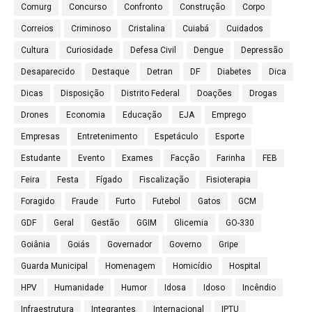
Comurg
Concurso
Confronto
Construção
Corpo
Correios
Criminoso
Cristalina
Cuiabá
Cuidados
Cultura
Curiosidade
Defesa Civil
Dengue
Depressão
Desaparecido
Destaque
Detran
DF
Diabetes
Dica
Dicas
Disposição
Distrito Federal
Doações
Drogas
Drones
Economia
Educação
EJA
Emprego
Empresas
Entretenimento
Espetáculo
Esporte
Estudante
Evento
Exames
Facção
Farinha
FEB
Feira
Festa
Fígado
Fiscalização
Fisioterapia
Foragido
Fraude
Furto
Futebol
Gatos
GCM
GDF
Geral
Gestão
GGIM
Glicemia
GO-330
Goiânia
Goiás
Governador
Governo
Gripe
Guarda Municipal
Homenagem
Homicídio
Hospital
HPV
Humanidade
Humor
Idosa
Idoso
Incêndio
Infraestrutura
Integrantes
Internacional
IPTU