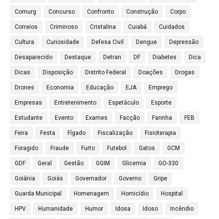
Comurg
Concurso
Confronto
Construção
Corpo
Correios
Criminoso
Cristalina
Cuiabá
Cuidados
Cultura
Curiosidade
Defesa Civil
Dengue
Depressão
Desaparecido
Destaque
Detran
DF
Diabetes
Dica
Dicas
Disposição
Distrito Federal
Doações
Drogas
Drones
Economia
Educação
EJA
Emprego
Empresas
Entretenimento
Espetáculo
Esporte
Estudante
Evento
Exames
Facção
Farinha
FEB
Feira
Festa
Fígado
Fiscalização
Fisioterapia
Foragido
Fraude
Furto
Futebol
Gatos
GCM
GDF
Geral
Gestão
GGIM
Glicemia
GO-330
Goiânia
Goiás
Governador
Governo
Gripe
Guarda Municipal
Homenagem
Homicídio
Hospital
HPV
Humanidade
Humor
Idosa
Idoso
Incêndio