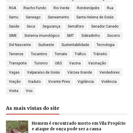
RGA
Riacho Fundo
Rio Verde
Rondonópolis
Rua
Samu
Saneago
Saneamento
Santa Helena de Goiás
Saúde
Seca
Segurança
Semáforo
Senador Canedo
SIME
Sistema imunológico
SMT
Sobradinho
Socorro
Sol Nascente
Sudoeste
Sustentabilidade
Tecnologia
Terrenos
Tocantins
Tomate
Tráfico
Trânsito
Transporte
Turismo
UBS
Vacina
Vacinação
Vagas
Valparaíso de Goiás
Várzea Grande
Vendedores
Viação
Viaduto
Vicente Pires
Vigilância
Violência
Visita
Voo
As mais vistas do site
Homem é encontrado morto em Vila Propício
e ataque de onça pode ser a causa