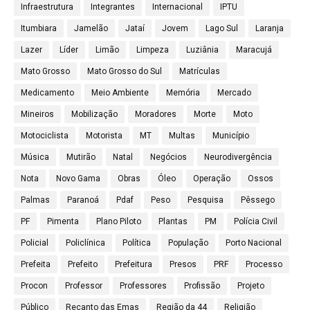
Infraestrutura
Integrantes
Internacional
IPTU
Itumbiara
Jamelão
Jataí
Jovem
Lago Sul
Laranja
Lazer
Líder
Limão
Limpeza
Luziânia
Maracujá
Mato Grosso
Mato Grosso do Sul
Matrículas
Medicamento
Meio Ambiente
Memória
Mercado
Mineiros
Mobilização
Moradores
Morte
Moto
Motociclista
Motorista
MT
Multas
Município
Música
Mutirão
Natal
Negócios
Neurodivergência
Nota
Novo Gama
Obras
Óleo
Operação
Ossos
Palmas
Paranoá
Pdaf
Peso
Pesquisa
Pêssego
PF
Pimenta
Plano Piloto
Plantas
PM
Polícia Civil
Policial
Policlínica
Política
População
Porto Nacional
Prefeita
Prefeito
Prefeitura
Presos
PRF
Processo
Procon
Professor
Professores
Profissão
Projeto
Público
Recanto das Emas
Região da 44
Religião