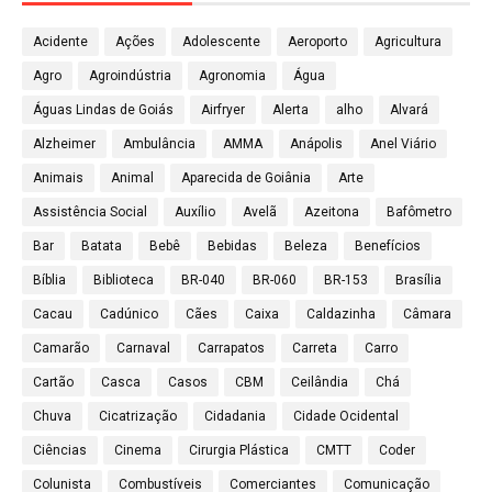
Acidente
Ações
Adolescente
Aeroporto
Agricultura
Agro
Agroindústria
Agronomia
Água
Águas Lindas de Goiás
Airfryer
Alerta
alho
Alvará
Alzheimer
Ambulância
AMMA
Anápolis
Anel Viário
Animais
Animal
Aparecida de Goiânia
Arte
Assistência Social
Auxílio
Avelã
Azeitona
Bafômetro
Bar
Batata
Bebê
Bebidas
Beleza
Benefícios
Bíblia
Biblioteca
BR-040
BR-060
BR-153
Brasília
Cacau
Cadúnico
Cães
Caixa
Caldazinha
Câmara
Camarão
Carnaval
Carrapatos
Carreta
Carro
Cartão
Casca
Casos
CBM
Ceilândia
Chá
Chuva
Cicatrização
Cidadania
Cidade Ocidental
Ciências
Cinema
Cirurgia Plástica
CMTT
Coder
Colunista
Combustíveis
Comerciantes
Comunicação