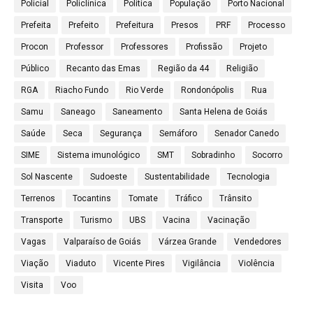
Policial
Policlínica
Política
População
Porto Nacional
Prefeita
Prefeito
Prefeitura
Presos
PRF
Processo
Procon
Professor
Professores
Profissão
Projeto
Público
Recanto das Emas
Região da 44
Religião
RGA
Riacho Fundo
Rio Verde
Rondonópolis
Rua
Samu
Saneago
Saneamento
Santa Helena de Goiás
Saúde
Seca
Segurança
Semáforo
Senador Canedo
SIME
Sistema imunológico
SMT
Sobradinho
Socorro
Sol Nascente
Sudoeste
Sustentabilidade
Tecnologia
Terrenos
Tocantins
Tomate
Tráfico
Trânsito
Transporte
Turismo
UBS
Vacina
Vacinação
Vagas
Valparaíso de Goiás
Várzea Grande
Vendedores
Viação
Viaduto
Vicente Pires
Vigilância
Violência
Visita
Voo