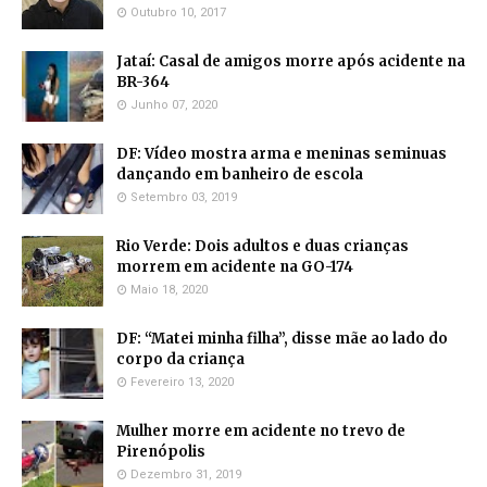
Outubro 10, 2017
Jataí: Casal de amigos morre após acidente na
BR-364
Junho 07, 2020
DF: Vídeo mostra arma e meninas seminuas
dançando em banheiro de escola
Setembro 03, 2019
Rio Verde: Dois adultos e duas crianças
morrem em acidente na GO-174
Maio 18, 2020
DF: “Matei minha filha”, disse mãe ao lado do
corpo da criança
Fevereiro 13, 2020
Mulher morre em acidente no trevo de
Pirenópolis
Dezembro 31, 2019