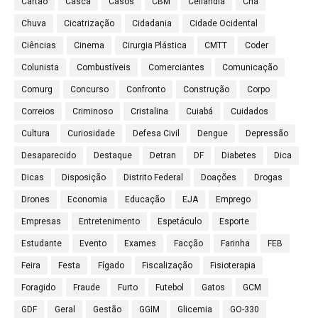
Cartão
Casca
Casos
CBM
Ceilândia
Chá
Chuva
Cicatrização
Cidadania
Cidade Ocidental
Ciências
Cinema
Cirurgia Plástica
CMTT
Coder
Colunista
Combustíveis
Comerciantes
Comunicação
Comurg
Concurso
Confronto
Construção
Corpo
Correios
Criminoso
Cristalina
Cuiabá
Cuidados
Cultura
Curiosidade
Defesa Civil
Dengue
Depressão
Desaparecido
Destaque
Detran
DF
Diabetes
Dica
Dicas
Disposição
Distrito Federal
Doações
Drogas
Drones
Economia
Educação
EJA
Emprego
Empresas
Entretenimento
Espetáculo
Esporte
Estudante
Evento
Exames
Facção
Farinha
FEB
Feira
Festa
Fígado
Fiscalização
Fisioterapia
Foragido
Fraude
Furto
Futebol
Gatos
GCM
GDF
Geral
Gestão
GGIM
Glicemia
GO-330