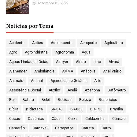
Dezembro 01, 2025
Notícias por Tema
Acidente
Ações
Adolescente
Aeroporto
Agricultura
Agro
Agroindústria
Agronomia
Água
Águas Lindas de Goiás
Airfryer
Alerta
alho
Alvará
Alzheimer
Ambulância
AMMA
Anápolis
Anel Viário
Animais
Animal
Aparecida de Goiânia
Arte
Assistência Social
Auxílio
Avelã
Azeitona
Bafômetro
Bar
Batata
Bebê
Bebidas
Beleza
Benefícios
Bíblia
Biblioteca
BR-040
BR-060
BR-153
Brasília
Cacau
Cadúnico
Cães
Caixa
Caldazinha
Câmara
Camarão
Carnaval
Carrapatos
Carreta
Carro