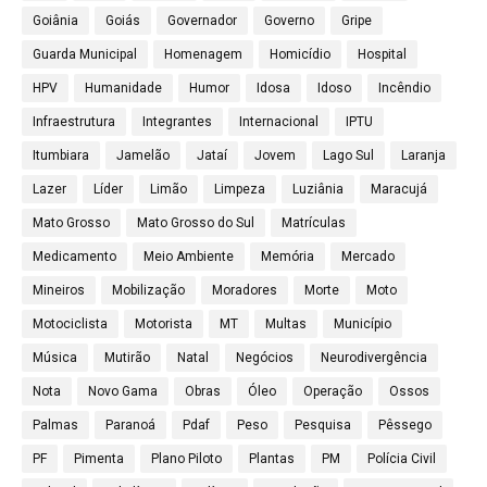
Goiânia
Goiás
Governador
Governo
Gripe
Guarda Municipal
Homenagem
Homicídio
Hospital
HPV
Humanidade
Humor
Idosa
Idoso
Incêndio
Infraestrutura
Integrantes
Internacional
IPTU
Itumbiara
Jamelão
Jataí
Jovem
Lago Sul
Laranja
Lazer
Líder
Limão
Limpeza
Luziânia
Maracujá
Mato Grosso
Mato Grosso do Sul
Matrículas
Medicamento
Meio Ambiente
Memória
Mercado
Mineiros
Mobilização
Moradores
Morte
Moto
Motociclista
Motorista
MT
Multas
Município
Música
Mutirão
Natal
Negócios
Neurodivergência
Nota
Novo Gama
Obras
Óleo
Operação
Ossos
Palmas
Paranoá
Pdaf
Peso
Pesquisa
Pêssego
PF
Pimenta
Plano Piloto
Plantas
PM
Polícia Civil