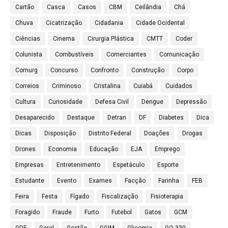
Cartão
Casca
Casos
CBM
Ceilândia
Chá
Chuva
Cicatrização
Cidadania
Cidade Ocidental
Ciências
Cinema
Cirurgia Plástica
CMTT
Coder
Colunista
Combustíveis
Comerciantes
Comunicação
Comurg
Concurso
Confronto
Construção
Corpo
Correios
Criminoso
Cristalina
Cuiabá
Cuidados
Cultura
Curiosidade
Defesa Civil
Dengue
Depressão
Desaparecido
Destaque
Detran
DF
Diabetes
Dica
Dicas
Disposição
Distrito Federal
Doações
Drogas
Drones
Economia
Educação
EJA
Emprego
Empresas
Entretenimento
Espetáculo
Esporte
Estudante
Evento
Exames
Facção
Farinha
FEB
Feira
Festa
Fígado
Fiscalização
Fisioterapia
Foragido
Fraude
Furto
Futebol
Gatos
GCM
GDF
Geral
Gestão
GGIM
Glicemia
GO-330