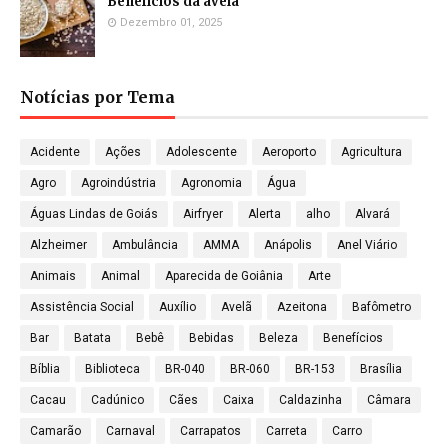
Benefícios da aveia
Dezembro 01, 2025
Notícias por Tema
Acidente
Ações
Adolescente
Aeroporto
Agricultura
Agro
Agroindústria
Agronomia
Água
Águas Lindas de Goiás
Airfryer
Alerta
alho
Alvará
Alzheimer
Ambulância
AMMA
Anápolis
Anel Viário
Animais
Animal
Aparecida de Goiânia
Arte
Assistência Social
Auxílio
Avelã
Azeitona
Bafômetro
Bar
Batata
Bebê
Bebidas
Beleza
Benefícios
Bíblia
Biblioteca
BR-040
BR-060
BR-153
Brasília
Cacau
Cadúnico
Cães
Caixa
Caldazinha
Câmara
Camarão
Carnaval
Carrapatos
Carreta
Carro