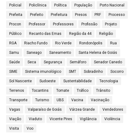
Policial
Policlínica
Política
População
Porto Nacional
Prefeita
Prefeito
Prefeitura
Presos
PRF
Processo
Procon
Professor
Professores
Profissão
Projeto
Público
Recanto das Emas
Região da 44
Religião
RGA
Riacho Fundo
Rio Verde
Rondonópolis
Rua
Samu
Saneago
Saneamento
Santa Helena de Goiás
Saúde
Seca
Segurança
Semáforo
Senador Canedo
SIME
Sistema imunológico
SMT
Sobradinho
Socorro
Sol Nascente
Sudoeste
Sustentabilidade
Tecnologia
Terrenos
Tocantins
Tomate
Tráfico
Trânsito
Transporte
Turismo
UBS
Vacina
Vacinação
Vagas
Valparaíso de Goiás
Várzea Grande
Vendedores
Viação
Viaduto
Vicente Pires
Vigilância
Violência
Visita
Voo