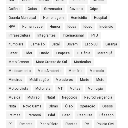
Goiânia
Goiás
Governador
Governo
Gripe
Guarda Municipal
Homenagem
Homicídio
Hospital
HPV
Humanidade
Humor
Idosa
Idoso
Incêndio
Infraestrutura
Integrantes
Internacional
IPTU
Itumbiara
Jamelão
Jataí
Jovem
Lago Sul
Laranja
Lazer
Líder
Limão
Limpeza
Luziânia
Maracujá
Mato Grosso
Mato Grosso do Sul
Matrículas
Medicamento
Meio Ambiente
Memória
Mercado
Mineiros
Mobilização
Moradores
Morte
Moto
Motociclista
Motorista
MT
Multas
Município
Música
Mutirão
Natal
Negócios
Neurodivergência
Nota
Novo Gama
Obras
Óleo
Operação
Ossos
Palmas
Paranoá
Pdaf
Peso
Pesquisa
Pêssego
PF
Pimenta
Plano Piloto
Plantas
PM
Polícia Civil