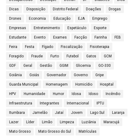
Dicas
Disposição
Distrito Federal
Doações
Drogas
Drones
Economia
Educação
EJA
Emprego
Empresas
Entretenimento
Espetáculo
Esporte
Estudante
Evento
Exames
Facção
Farinha
FEB
Feira
Festa
Fígado
Fiscalização
Fisioterapia
Foragido
Fraude
Furto
Futebol
Gatos
GCM
GDF
Geral
Gestão
GGIM
Glicemia
GO-330
Goiânia
Goiás
Governador
Governo
Gripe
Guarda Municipal
Homenagem
Homicídio
Hospital
HPV
Humanidade
Humor
Idosa
Idoso
Incêndio
Infraestrutura
Integrantes
Internacional
IPTU
Itumbiara
Jamelão
Jataí
Jovem
Lago Sul
Laranja
Lazer
Líder
Limão
Limpeza
Luziânia
Maracujá
Mato Grosso
Mato Grosso do Sul
Matrículas