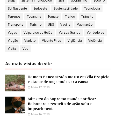
SIME
Sistema imunológico
SMT
Sobradinho
Socorro
Sol Nascente
Sudoeste
Sustentabilidade
Tecnologia
Terrenos
Tocantins
Tomate
Tráfico
Trânsito
Transporte
Turismo
UBS
Vacina
Vacinação
Vagas
Valparaíso de Goiás
Várzea Grande
Vendedores
Viação
Viaduto
Vicente Pires
Vigilância
Violência
Visita
Voo
As mais vistas do site
Homem é encontrado morto em Vila Propício
e ataque de onça pode ser a causa
Maio 17, 2020
Ministro do Supremo manda notificar
Bolsonaro a respeito de ação sobre
impeachment
Maio 16, 2020