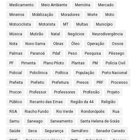
Medicamento
Meio Ambiente
Memória
Mercado
Mineiros
Mobilização
Moradores
Morte
Moto
Motociclista
Motorista
MT
Multas
Município
Música
Mutirão
Natal
Negócios
Neurodivergência
Nota
Novo Gama
Obras
Óleo
Operação
Ossos
Palmas
Paranoá
Pdaf
Peso
Pesquisa
Pêssego
PF
Pimenta
Plano Piloto
Plantas
PM
Polícia Civil
Policial
Policlínica
Política
População
Porto Nacional
Prefeita
Prefeito
Prefeitura
Presos
PRF
Processo
Procon
Professor
Professores
Profissão
Projeto
Público
Recanto das Emas
Região da 44
Religião
RGA
Riacho Fundo
Rio Verde
Rondonópolis
Rua
Samu
Saneago
Saneamento
Santa Helena de Goiás
Saúde
Seca
Segurança
Semáforo
Senador Canedo