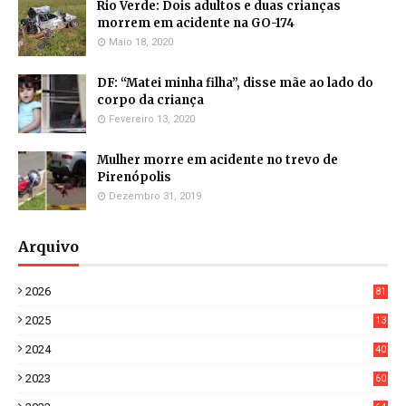
Rio Verde: Dois adultos e duas crianças
morrem em acidente na GO-174
Maio 18, 2020
DF: “Matei minha filha”, disse mãe ao lado do
corpo da criança
Fevereiro 13, 2020
Mulher morre em acidente no trevo de
Pirenópolis
Dezembro 31, 2019
Arquivo
2026
81
3
2025
13
21
2024
40
1
2023
60
8