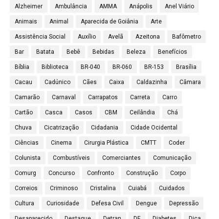
Alzheimer
Ambulância
AMMA
Anápolis
Anel Viário
Animais
Animal
Aparecida de Goiânia
Arte
Assistência Social
Auxílio
Avelã
Azeitona
Bafômetro
Bar
Batata
Bebê
Bebidas
Beleza
Benefícios
Bíblia
Biblioteca
BR-040
BR-060
BR-153
Brasília
Cacau
Cadúnico
Cães
Caixa
Caldazinha
Câmara
Camarão
Carnaval
Carrapatos
Carreta
Carro
Cartão
Casca
Casos
CBM
Ceilândia
Chá
Chuva
Cicatrização
Cidadania
Cidade Ocidental
Ciências
Cinema
Cirurgia Plástica
CMTT
Coder
Colunista
Combustíveis
Comerciantes
Comunicação
Comurg
Concurso
Confronto
Construção
Corpo
Correios
Criminoso
Cristalina
Cuiabá
Cuidados
Cultura
Curiosidade
Defesa Civil
Dengue
Depressão
Desaparecido
Destaque
Detran
DF
Diabetes
Dica