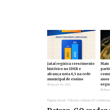
Jataí registra crescimento
Mais 
histórico no IDEB e
part
alcança nota 6,5 na rede
come
municipal de ensino
anos 
segu
Agosto 06, 2026
Agos
Página inicial
Trânsito
Detran-GO credencia