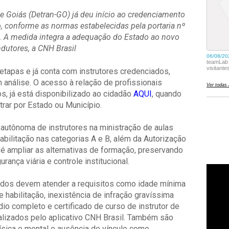
e Goiás (Detran-GO) já deu início ao credenciamento
, conforme as normas estabelecidas pela portaria nº
. A medida integra a adequação do Estado ao novo
dutores, a CNH Brasil
tapas e já conta com instrutores credenciados,
nálise. O acesso à relação de profissionais
s, já está disponibilizado ao cidadão
AQUI
, quando
ltrar por Estado ou Município.
autônoma de instrutores na ministração de aulas
habilitação nas categorias A e B, além da Autorização
 é ampliar as alternativas de formação, preservando
rança viária e controle institucional.
ados devem atender a requisitos como idade mínima
habilitação, inexistência de infração gravíssima
o completo e certificado de curso de instrutor de
ealizados pelo aplicativo CNH Brasil. Também são
física e mental e ausência de vínculo como