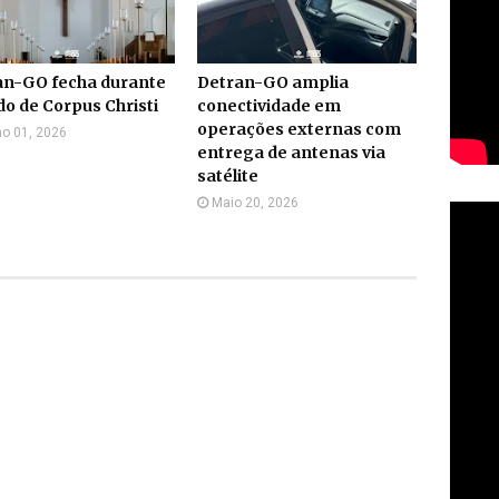
an-GO fecha durante
Detran-GO amplia
do de Corpus Christi
conectividade em
operações externas com
o 01, 2026
entrega de antenas via
satélite
Maio 20, 2026