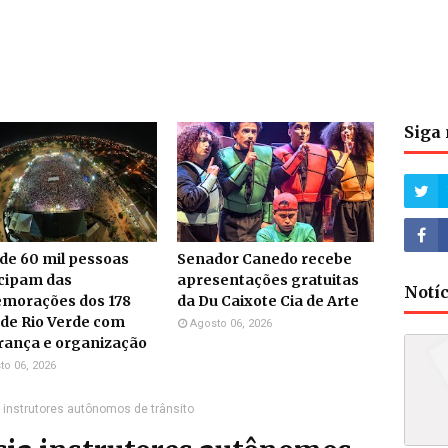
Siga 
de 60 mil pessoas
Senador Canedo recebe
icipam das
apresentações gratuitas
Notí
morações dos 178
da Du Caixote Cia de Arte
de Rio Verde com
Agosto 06, 2026
rança e organização
to 06, 2026
 instrutores autônomos de trânsito