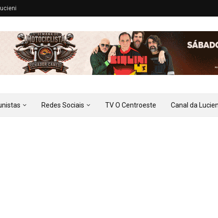
ucieni
unistas
Redes Sociais
TV O Centroeste
Canal da Lucien