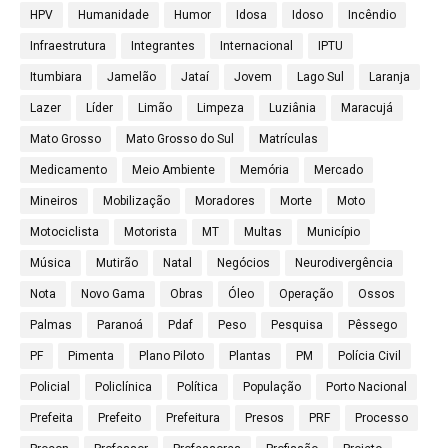
HPV
Humanidade
Humor
Idosa
Idoso
Incêndio
Infraestrutura
Integrantes
Internacional
IPTU
Itumbiara
Jamelão
Jataí
Jovem
Lago Sul
Laranja
Lazer
Líder
Limão
Limpeza
Luziânia
Maracujá
Mato Grosso
Mato Grosso do Sul
Matrículas
Medicamento
Meio Ambiente
Memória
Mercado
Mineiros
Mobilização
Moradores
Morte
Moto
Motociclista
Motorista
MT
Multas
Município
Música
Mutirão
Natal
Negócios
Neurodivergência
Nota
Novo Gama
Obras
Óleo
Operação
Ossos
Palmas
Paranoá
Pdaf
Peso
Pesquisa
Pêssego
PF
Pimenta
Plano Piloto
Plantas
PM
Polícia Civil
Policial
Policlínica
Política
População
Porto Nacional
Prefeita
Prefeito
Prefeitura
Presos
PRF
Processo