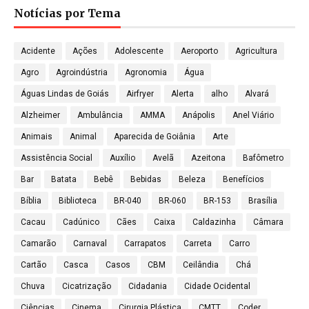
Notícias por Tema
Acidente
Ações
Adolescente
Aeroporto
Agricultura
Agro
Agroindústria
Agronomia
Água
Águas Lindas de Goiás
Airfryer
Alerta
alho
Alvará
Alzheimer
Ambulância
AMMA
Anápolis
Anel Viário
Animais
Animal
Aparecida de Goiânia
Arte
Assistência Social
Auxílio
Avelã
Azeitona
Bafômetro
Bar
Batata
Bebê
Bebidas
Beleza
Benefícios
Bíblia
Biblioteca
BR-040
BR-060
BR-153
Brasília
Cacau
Cadúnico
Cães
Caixa
Caldazinha
Câmara
Camarão
Carnaval
Carrapatos
Carreta
Carro
Cartão
Casca
Casos
CBM
Ceilândia
Chá
Chuva
Cicatrização
Cidadania
Cidade Ocidental
Ciências
Cinema
Cirurgia Plástica
CMTT
Coder