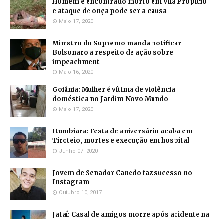
Homem é encontrado morto em Vila Propício
e ataque de onça pode ser a causa
Maio 17, 2020
Ministro do Supremo manda notificar
Bolsonaro a respeito de ação sobre
impeachment
Maio 16, 2020
Goiânia: Mulher é vítima de violência
doméstica no Jardim Novo Mundo
Maio 17, 2020
Itumbiara: Festa de aniversário acaba em
Tiroteio, mortes e execução em hospital
Junho 07, 2020
Jovem de Senador Canedo faz sucesso no
Instagram
Outubro 10, 2017
Jataí: Casal de amigos morre após acidente na