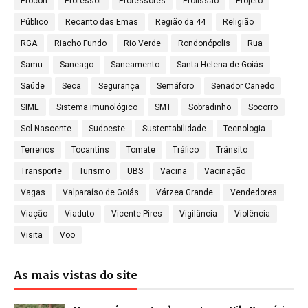
Procon
Professor
Professores
Profissão
Projeto
Público
Recanto das Emas
Região da 44
Religião
RGA
Riacho Fundo
Rio Verde
Rondonópolis
Rua
Samu
Saneago
Saneamento
Santa Helena de Goiás
Saúde
Seca
Segurança
Semáforo
Senador Canedo
SIME
Sistema imunológico
SMT
Sobradinho
Socorro
Sol Nascente
Sudoeste
Sustentabilidade
Tecnologia
Terrenos
Tocantins
Tomate
Tráfico
Trânsito
Transporte
Turismo
UBS
Vacina
Vacinação
Vagas
Valparaíso de Goiás
Várzea Grande
Vendedores
Viação
Viaduto
Vicente Pires
Vigilância
Violência
Visita
Voo
As mais vistas do site