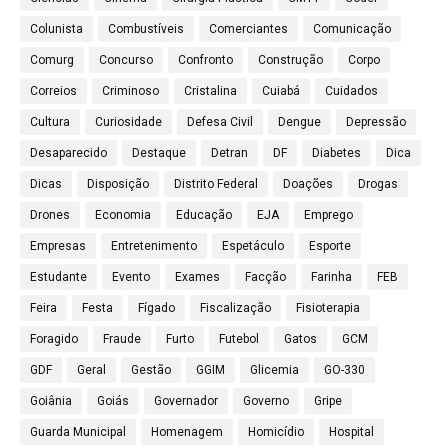
Colunista
Combustíveis
Comerciantes
Comunicação
Comurg
Concurso
Confronto
Construção
Corpo
Correios
Criminoso
Cristalina
Cuiabá
Cuidados
Cultura
Curiosidade
Defesa Civil
Dengue
Depressão
Desaparecido
Destaque
Detran
DF
Diabetes
Dica
Dicas
Disposição
Distrito Federal
Doações
Drogas
Drones
Economia
Educação
EJA
Emprego
Empresas
Entretenimento
Espetáculo
Esporte
Estudante
Evento
Exames
Facção
Farinha
FEB
Feira
Festa
Fígado
Fiscalização
Fisioterapia
Foragido
Fraude
Furto
Futebol
Gatos
GCM
GDF
Geral
Gestão
GGIM
Glicemia
GO-330
Goiânia
Goiás
Governador
Governo
Gripe
Guarda Municipal
Homenagem
Homicídio
Hospital