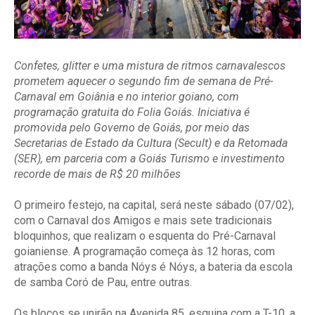
Confetes, glitter e uma mistura de ritmos carnavalescos
prometem aquecer o segundo fim de semana de Pré-
Carnaval em Goiânia e no interior goiano, com
programação gratuita do Folia Goiás. Iniciativa é
promovida pelo Governo de Goiás, por meio das
Secretarias de Estado da Cultura (Secult) e da Retomada
(SER), em parceria com a Goiás Turismo e investimento
recorde de mais de R$ 20 milhões
O primeiro festejo, na capital, será neste sábado (07/02),
com o Carnaval dos Amigos e mais sete tradicionais
bloquinhos, que realizam o esquenta do Pré-Carnaval
goianiense. A programação começa às 12 horas, com
atrações como a banda Nóys é Nóys, a bateria da escola
de samba Coró de Pau, entre outras.
Os blocos se unirão na Avenida 85, esquina com a T-10, a