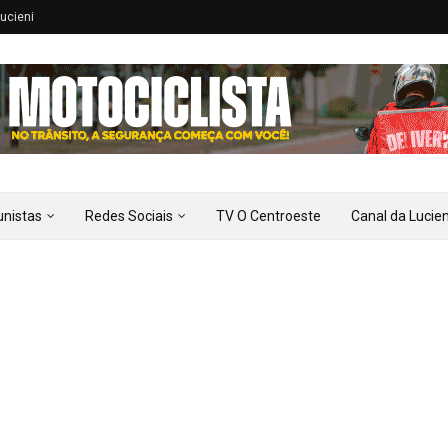
ucieni
unistas
Redes Sociais
TV O Centroeste
Canal da Lucien