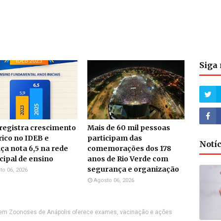
Siga 
 registra crescimento
Mais de 60 mil pessoas
rico no IDEB e
participam das
Notí
ça nota 6,5 na rede
comemorações dos 178
ipal de ensino
anos de Rio Verde com
segurança e organização
to 06, 2026
Agosto 06, 2026
 em Zoonoses de Anápolis oferece exames, vacinação e ações