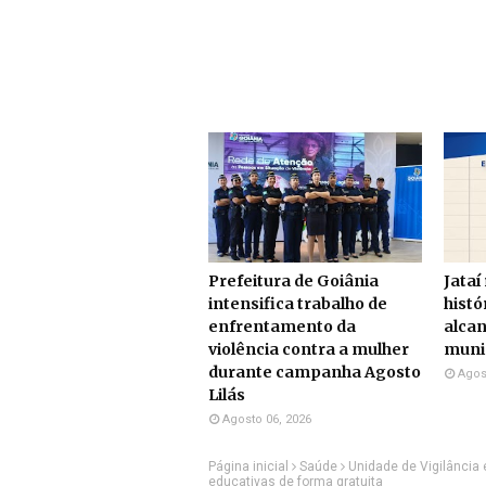
Prefeitura de Goiânia
Jataí
intensifica trabalho de
histó
enfrentamento da
alcan
violência contra a mulher
munic
durante campanha Agosto
Agos
Lilás
Agosto 06, 2026
Página inicial
Saúde
Unidade de Vigilância
educativas de forma gratuita