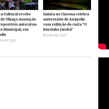
a Cultural recebe
Quinta no Cinema celebra
 de Thiago Assunção
aniversário de Anápolis
epertório autoral no
com exibição do curta “O
o Municipal, em
Burrinho Jatobá”
olis
Julho 28, 2026
to 04, 2026