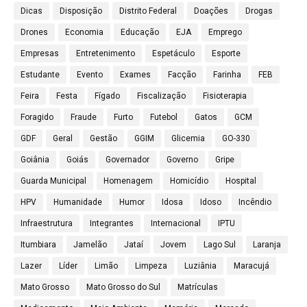
Dicas
Disposição
Distrito Federal
Doações
Drogas
Drones
Economia
Educação
EJA
Emprego
Empresas
Entretenimento
Espetáculo
Esporte
Estudante
Evento
Exames
Facção
Farinha
FEB
Feira
Festa
Fígado
Fiscalização
Fisioterapia
Foragido
Fraude
Furto
Futebol
Gatos
GCM
GDF
Geral
Gestão
GGIM
Glicemia
GO-330
Goiânia
Goiás
Governador
Governo
Gripe
Guarda Municipal
Homenagem
Homicídio
Hospital
HPV
Humanidade
Humor
Idosa
Idoso
Incêndio
Infraestrutura
Integrantes
Internacional
IPTU
Itumbiara
Jamelão
Jataí
Jovem
Lago Sul
Laranja
Lazer
Líder
Limão
Limpeza
Luziânia
Maracujá
Mato Grosso
Mato Grosso do Sul
Matrículas