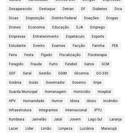
Desaparecido
Destaque
Detran
DF
Diabetes
Dica
Dicas
Disposição
Distrito Federal
Doações
Drogas
Drones
Economia
Educação
EJA
Emprego
Empresas
Entretenimento
Espetáculo
Esporte
Estudante
Evento
Exames
Facção
Farinha
FEB
Feira
Festa
Fígado
Fiscalização
Fisioterapia
Foragido
Fraude
Furto
Futebol
Gatos
GCM
GDF
Geral
Gestão
GGIM
Glicemia
GO-330
Goiânia
Goiás
Governador
Governo
Gripe
Guarda Municipal
Homenagem
Homicídio
Hospital
HPV
Humanidade
Humor
Idosa
Idoso
Incêndio
Infraestrutura
Integrantes
Internacional
IPTU
Itumbiara
Jamelão
Jataí
Jovem
Lago Sul
Laranja
Lazer
Líder
Limão
Limpeza
Luziânia
Maracujá