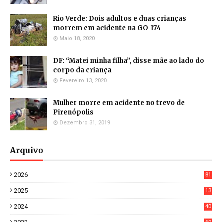
Rio Verde: Dois adultos e duas crianças
morrem em acidente na GO-174
Maio 18, 2020
DF: “Matei minha filha”, disse mãe ao lado do
corpo da criança
Fevereiro 13, 2020
Mulher morre em acidente no trevo de
Pirenópolis
Dezembro 31, 2019
Arquivo
2026
81
3
2025
13
21
2024
40
1