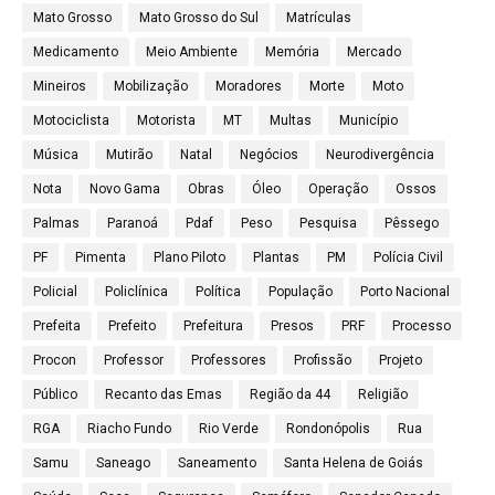
Mato Grosso
Mato Grosso do Sul
Matrículas
Medicamento
Meio Ambiente
Memória
Mercado
Mineiros
Mobilização
Moradores
Morte
Moto
Motociclista
Motorista
MT
Multas
Município
Música
Mutirão
Natal
Negócios
Neurodivergência
Nota
Novo Gama
Obras
Óleo
Operação
Ossos
Palmas
Paranoá
Pdaf
Peso
Pesquisa
Pêssego
PF
Pimenta
Plano Piloto
Plantas
PM
Polícia Civil
Policial
Policlínica
Política
População
Porto Nacional
Prefeita
Prefeito
Prefeitura
Presos
PRF
Processo
Procon
Professor
Professores
Profissão
Projeto
Público
Recanto das Emas
Região da 44
Religião
RGA
Riacho Fundo
Rio Verde
Rondonópolis
Rua
Samu
Saneago
Saneamento
Santa Helena de Goiás