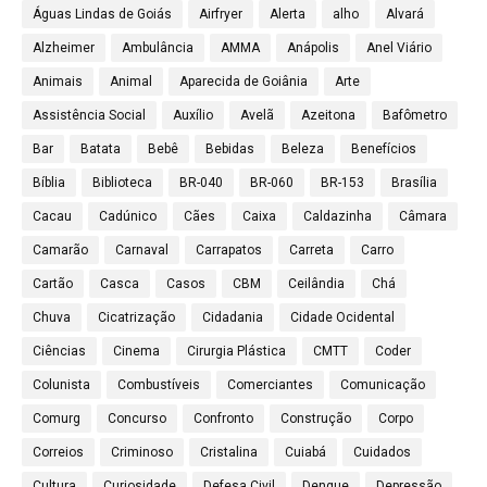
Águas Lindas de Goiás
Airfryer
Alerta
alho
Alvará
Alzheimer
Ambulância
AMMA
Anápolis
Anel Viário
Animais
Animal
Aparecida de Goiânia
Arte
Assistência Social
Auxílio
Avelã
Azeitona
Bafômetro
Bar
Batata
Bebê
Bebidas
Beleza
Benefícios
Bíblia
Biblioteca
BR-040
BR-060
BR-153
Brasília
Cacau
Cadúnico
Cães
Caixa
Caldazinha
Câmara
Camarão
Carnaval
Carrapatos
Carreta
Carro
Cartão
Casca
Casos
CBM
Ceilândia
Chá
Chuva
Cicatrização
Cidadania
Cidade Ocidental
Ciências
Cinema
Cirurgia Plástica
CMTT
Coder
Colunista
Combustíveis
Comerciantes
Comunicação
Comurg
Concurso
Confronto
Construção
Corpo
Correios
Criminoso
Cristalina
Cuiabá
Cuidados
Cultura
Curiosidade
Defesa Civil
Dengue
Depressão