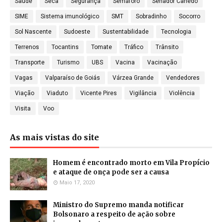
Saúde
Seca
Segurança
Semáforo
Senador Canedo
SIME
Sistema imunológico
SMT
Sobradinho
Socorro
Sol Nascente
Sudoeste
Sustentabilidade
Tecnologia
Terrenos
Tocantins
Tomate
Tráfico
Trânsito
Transporte
Turismo
UBS
Vacina
Vacinação
Vagas
Valparaíso de Goiás
Várzea Grande
Vendedores
Viação
Viaduto
Vicente Pires
Vigilância
Violência
Visita
Voo
As mais vistas do site
Homem é encontrado morto em Vila Propício
e ataque de onça pode ser a causa
Maio 17, 2020
Ministro do Supremo manda notificar
Bolsonaro a respeito de ação sobre