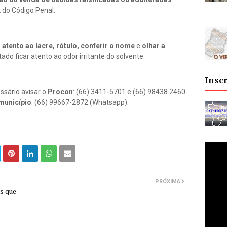
2 do Código Penal.
atento ao lacre, rótulo, conferir o nome
e
olhar a
ado ficar atento ao odor irritante do solvente.
Insc
essário avisar o
Procon
: (66) 3411-5701 e (66) 98438 2460
 município
: (66) 99667-2872 (Whatsapp).
PRÓXIMA
s que