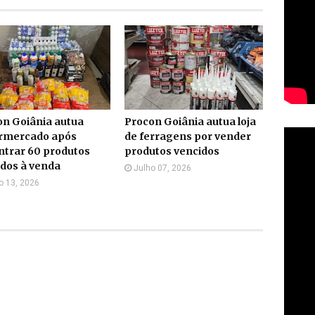
on Goiânia autua
Procon Goiânia autua loja
rmercado após
de ferragens por vender
ntrar 60 produtos
produtos vencidos
dos à venda
Julho 07, 2026
o 13, 2026