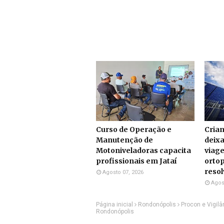
Curso de Operação e
Cria
Manutenção de
deix
Motoniveladoras capacita
viag
profissionais em Jataí
ortop
resol
Agosto 07, 2026
Agos
Página inicial
Rondonópolis
Procon e Vigilâ
Rondonópolis