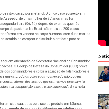
o de intoxicação por metanol. O único caso suspeito em
de Azevedo
, de uma mulher de 37 anos, mas foi
a segunda-feira (06/10), depois de exames que não
orpo da paciente. No Brasil, são mais de 200 casos
se transforma em veneno no corpo humano, com duas mortes
no sentido de comprar e distribuir o antídoto para as
Notíc
 seguem orientação da Secretaria Nacional do Consumidor
oxicações. O Código de Defesa do Consumidor (CDC) prevê
 dos consumidores e coibir a atuação de falsificadores e
ece que os produtos colocados no mercado não podem
dos consumidores, destacando que os mesmos precisam ter
s sobre sua composição, riscos e uso adequado
”, diz a nota.
s terem sido causadas pelo uso do produto em fábricas
ão ou venda de bebidas falsificadas ou adulteradas