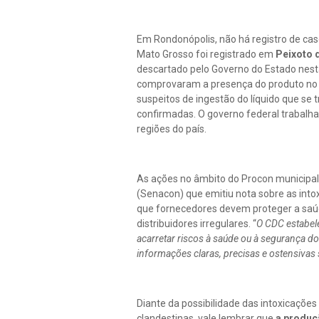
Em Rondonópolis, não há registro de cas
Mato Grosso foi registrado em
Peixoto 
descartado pelo Governo do Estado nest
comprovaram a presença do produto no c
suspeitos de ingestão do líquido que 
confirmadas. O governo federal trabalha 
regiões do país.
As ações no âmbito do Procon municipal
(Senacon) que emitiu nota sobre as int
que fornecedores devem proteger a saúde
distribuidores irregulares. “
O CDC estabel
acarretar riscos à saúde ou à segurança 
informações claras, precisas e ostensiva
Diante da possibilidade das intoxicaçõe
clandestinas, vale lembrar que
a produç