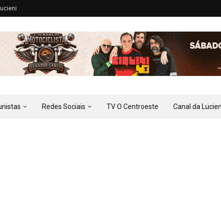
ucieni
unistas
Redes Sociais
TV O Centroeste
Canal da Lucien