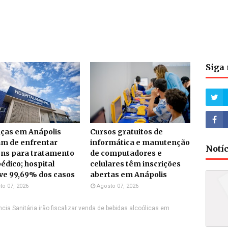
Siga 
nças em Anápolis
Cursos gratuitos de
am de enfrentar
informática e manutenção
Notí
ens para tratamento
de computadores e
édico; hospital
celulares têm inscrições
ve 99,69% dos casos
abertas em Anápolis
to 07, 2026
Agosto 07, 2026
ncia Sanitária irão fiscalizar venda de bebidas alcoólicas em