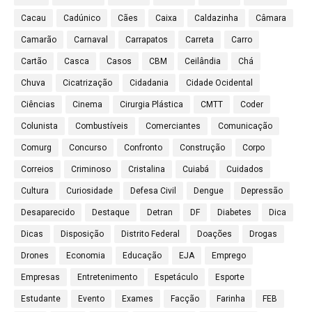
Cacau
Cadúnico
Cães
Caixa
Caldazinha
Câmara
Camarão
Carnaval
Carrapatos
Carreta
Carro
Cartão
Casca
Casos
CBM
Ceilândia
Chá
Chuva
Cicatrização
Cidadania
Cidade Ocidental
Ciências
Cinema
Cirurgia Plástica
CMTT
Coder
Colunista
Combustíveis
Comerciantes
Comunicação
Comurg
Concurso
Confronto
Construção
Corpo
Correios
Criminoso
Cristalina
Cuiabá
Cuidados
Cultura
Curiosidade
Defesa Civil
Dengue
Depressão
Desaparecido
Destaque
Detran
DF
Diabetes
Dica
Dicas
Disposição
Distrito Federal
Doações
Drogas
Drones
Economia
Educação
EJA
Emprego
Empresas
Entretenimento
Espetáculo
Esporte
Estudante
Evento
Exames
Facção
Farinha
FEB