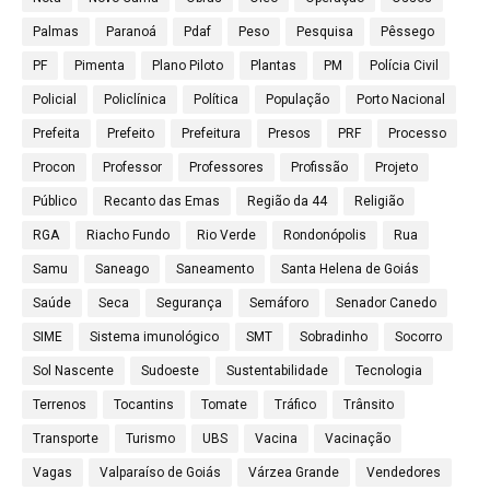
Palmas
Paranoá
Pdaf
Peso
Pesquisa
Pêssego
PF
Pimenta
Plano Piloto
Plantas
PM
Polícia Civil
Policial
Policlínica
Política
População
Porto Nacional
Prefeita
Prefeito
Prefeitura
Presos
PRF
Processo
Procon
Professor
Professores
Profissão
Projeto
Público
Recanto das Emas
Região da 44
Religião
RGA
Riacho Fundo
Rio Verde
Rondonópolis
Rua
Samu
Saneago
Saneamento
Santa Helena de Goiás
Saúde
Seca
Segurança
Semáforo
Senador Canedo
SIME
Sistema imunológico
SMT
Sobradinho
Socorro
Sol Nascente
Sudoeste
Sustentabilidade
Tecnologia
Terrenos
Tocantins
Tomate
Tráfico
Trânsito
Transporte
Turismo
UBS
Vacina
Vacinação
Vagas
Valparaíso de Goiás
Várzea Grande
Vendedores