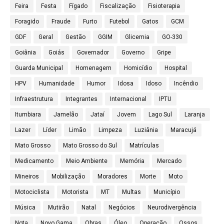
Feira
Festa
Fígado
Fiscalização
Fisioterapia
Foragido
Fraude
Furto
Futebol
Gatos
GCM
GDF
Geral
Gestão
GGIM
Glicemia
GO-330
Goiânia
Goiás
Governador
Governo
Gripe
Guarda Municipal
Homenagem
Homicídio
Hospital
HPV
Humanidade
Humor
Idosa
Idoso
Incêndio
Infraestrutura
Integrantes
Internacional
IPTU
Itumbiara
Jamelão
Jataí
Jovem
Lago Sul
Laranja
Lazer
Líder
Limão
Limpeza
Luziânia
Maracujá
Mato Grosso
Mato Grosso do Sul
Matrículas
Medicamento
Meio Ambiente
Memória
Mercado
Mineiros
Mobilização
Moradores
Morte
Moto
Motociclista
Motorista
MT
Multas
Município
Música
Mutirão
Natal
Negócios
Neurodivergência
Nota
Novo Gama
Obras
Óleo
Operação
Ossos