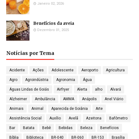
Janeiro 02, 2026
Benefícios da aveia
Dezembro 01, 2025
Notícias por Tema
Acidente
Ações
Adolescente
Aeroporto
Agricultura
Agro
Agroindústria
Agronomia
Água
Águas Lindas de Goiás
Airfryer
Alerta
alho
Alvará
Alzheimer
Ambulância
AMMA
Anápolis
Anel Viário
Animais
Animal
Aparecida de Goiânia
Arte
Assistência Social
Auxílio
Avelã
Azeitona
Bafômetro
Bar
Batata
Bebê
Bebidas
Beleza
Benefícios
Bíblia
Biblioteca
BR-040
BR-060
BR-153
Brasília