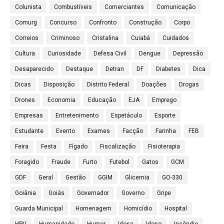
Colunista
Combustíveis
Comerciantes
Comunicação
Comurg
Concurso
Confronto
Construção
Corpo
Correios
Criminoso
Cristalina
Cuiabá
Cuidados
Cultura
Curiosidade
Defesa Civil
Dengue
Depressão
Desaparecido
Destaque
Detran
DF
Diabetes
Dica
Dicas
Disposição
Distrito Federal
Doações
Drogas
Drones
Economia
Educação
EJA
Emprego
Empresas
Entretenimento
Espetáculo
Esporte
Estudante
Evento
Exames
Facção
Farinha
FEB
Feira
Festa
Fígado
Fiscalização
Fisioterapia
Foragido
Fraude
Furto
Futebol
Gatos
GCM
GDF
Geral
Gestão
GGIM
Glicemia
GO-330
Goiânia
Goiás
Governador
Governo
Gripe
Guarda Municipal
Homenagem
Homicídio
Hospital
HPV
Humanidade
Humor
Idosa
Idoso
Incêndio