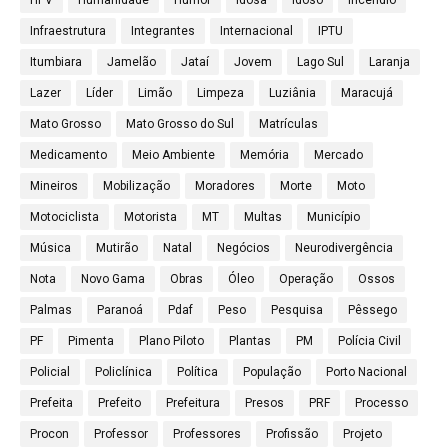
Infraestrutura
Integrantes
Internacional
IPTU
Itumbiara
Jamelão
Jataí
Jovem
Lago Sul
Laranja
Lazer
Líder
Limão
Limpeza
Luziânia
Maracujá
Mato Grosso
Mato Grosso do Sul
Matrículas
Medicamento
Meio Ambiente
Memória
Mercado
Mineiros
Mobilização
Moradores
Morte
Moto
Motociclista
Motorista
MT
Multas
Município
Música
Mutirão
Natal
Negócios
Neurodivergência
Nota
Novo Gama
Obras
Óleo
Operação
Ossos
Palmas
Paranoá
Pdaf
Peso
Pesquisa
Pêssego
PF
Pimenta
Plano Piloto
Plantas
PM
Polícia Civil
Policial
Policlínica
Política
População
Porto Nacional
Prefeita
Prefeito
Prefeitura
Presos
PRF
Processo
Procon
Professor
Professores
Profissão
Projeto