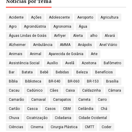
Notícias por Tema
Acidente
Ações
Adolescente
Aeroporto
Agricultura
Agro
Agroindústria
Agronomia
Água
Águas Lindas de Goiás
Airfryer
Alerta
alho
Alvará
Alzheimer
Ambulância
AMMA
Anápolis
Anel Viário
Animais
Animal
Aparecida de Goiânia
Arte
Assistência Social
Auxílio
Avelã
Azeitona
Bafômetro
Bar
Batata
Bebê
Bebidas
Beleza
Benefícios
Bíblia
Biblioteca
BR-040
BR-060
BR-153
Brasília
Cacau
Cadúnico
Cães
Caixa
Caldazinha
Câmara
Camarão
Carnaval
Carrapatos
Carreta
Carro
Cartão
Casca
Casos
CBM
Ceilândia
Chá
Chuva
Cicatrização
Cidadania
Cidade Ocidental
Ciências
Cinema
Cirurgia Plástica
CMTT
Coder