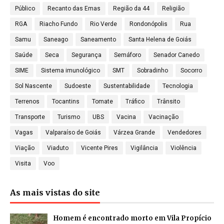
Público
Recanto das Emas
Região da 44
Religião
RGA
Riacho Fundo
Rio Verde
Rondonópolis
Rua
Samu
Saneago
Saneamento
Santa Helena de Goiás
Saúde
Seca
Segurança
Semáforo
Senador Canedo
SIME
Sistema imunológico
SMT
Sobradinho
Socorro
Sol Nascente
Sudoeste
Sustentabilidade
Tecnologia
Terrenos
Tocantins
Tomate
Tráfico
Trânsito
Transporte
Turismo
UBS
Vacina
Vacinação
Vagas
Valparaíso de Goiás
Várzea Grande
Vendedores
Viação
Viaduto
Vicente Pires
Vigilância
Violência
Visita
Voo
As mais vistas do site
Homem é encontrado morto em Vila Propício