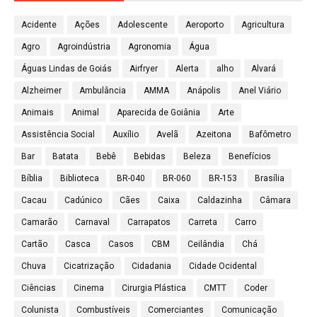
Acidente
Ações
Adolescente
Aeroporto
Agricultura
Agro
Agroindústria
Agronomia
Água
Águas Lindas de Goiás
Airfryer
Alerta
alho
Alvará
Alzheimer
Ambulância
AMMA
Anápolis
Anel Viário
Animais
Animal
Aparecida de Goiânia
Arte
Assistência Social
Auxílio
Avelã
Azeitona
Bafômetro
Bar
Batata
Bebê
Bebidas
Beleza
Benefícios
Bíblia
Biblioteca
BR-040
BR-060
BR-153
Brasília
Cacau
Cadúnico
Cães
Caixa
Caldazinha
Câmara
Camarão
Carnaval
Carrapatos
Carreta
Carro
Cartão
Casca
Casos
CBM
Ceilândia
Chá
Chuva
Cicatrização
Cidadania
Cidade Ocidental
Ciências
Cinema
Cirurgia Plástica
CMTT
Coder
Colunista
Combustíveis
Comerciantes
Comunicação