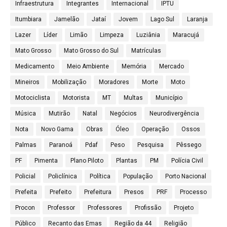
Infraestrutura
Integrantes
Internacional
IPTU
Itumbiara
Jamelão
Jataí
Jovem
Lago Sul
Laranja
Lazer
Líder
Limão
Limpeza
Luziânia
Maracujá
Mato Grosso
Mato Grosso do Sul
Matrículas
Medicamento
Meio Ambiente
Memória
Mercado
Mineiros
Mobilização
Moradores
Morte
Moto
Motociclista
Motorista
MT
Multas
Município
Música
Mutirão
Natal
Negócios
Neurodivergência
Nota
Novo Gama
Obras
Óleo
Operação
Ossos
Palmas
Paranoá
Pdaf
Peso
Pesquisa
Pêssego
PF
Pimenta
Plano Piloto
Plantas
PM
Polícia Civil
Policial
Policlínica
Política
População
Porto Nacional
Prefeita
Prefeito
Prefeitura
Presos
PRF
Processo
Procon
Professor
Professores
Profissão
Projeto
Público
Recanto das Emas
Região da 44
Religião