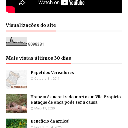
Visualizações do site
8
0
9
8
3
8
1
Mais vistas últimos 30 dias
Papel dos Vereadores
Outubro 31, 2011
Homem é encontrado morto em Vila Propício
e ataque de onça pode ser a causa
Maio 17, 2020
Benefício da arnica!
Fevereiro 04, 2026