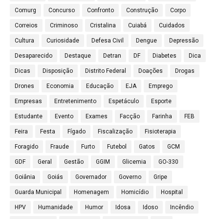
Comurg
Concurso
Confronto
Construção
Corpo
Correios
Criminoso
Cristalina
Cuiabá
Cuidados
Cultura
Curiosidade
Defesa Civil
Dengue
Depressão
Desaparecido
Destaque
Detran
DF
Diabetes
Dica
Dicas
Disposição
Distrito Federal
Doações
Drogas
Drones
Economia
Educação
EJA
Emprego
Empresas
Entretenimento
Espetáculo
Esporte
Estudante
Evento
Exames
Facção
Farinha
FEB
Feira
Festa
Fígado
Fiscalização
Fisioterapia
Foragido
Fraude
Furto
Futebol
Gatos
GCM
GDF
Geral
Gestão
GGIM
Glicemia
GO-330
Goiânia
Goiás
Governador
Governo
Gripe
Guarda Municipal
Homenagem
Homicídio
Hospital
HPV
Humanidade
Humor
Idosa
Idoso
Incêndio