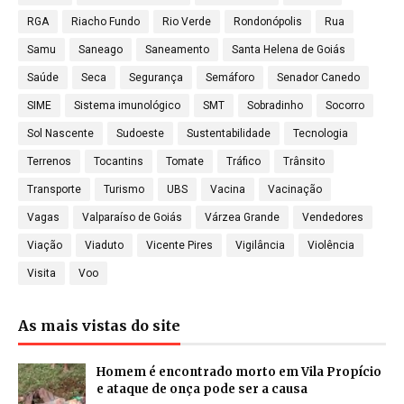
RGA
Riacho Fundo
Rio Verde
Rondonópolis
Rua
Samu
Saneago
Saneamento
Santa Helena de Goiás
Saúde
Seca
Segurança
Semáforo
Senador Canedo
SIME
Sistema imunológico
SMT
Sobradinho
Socorro
Sol Nascente
Sudoeste
Sustentabilidade
Tecnologia
Terrenos
Tocantins
Tomate
Tráfico
Trânsito
Transporte
Turismo
UBS
Vacina
Vacinação
Vagas
Valparaíso de Goiás
Várzea Grande
Vendedores
Viação
Viaduto
Vicente Pires
Vigilância
Violência
Visita
Voo
As mais vistas do site
Homem é encontrado morto em Vila Propício
e ataque de onça pode ser a causa