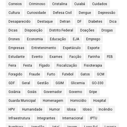
Correios
Criminoso
Cristalina
Cuiabá
Cuidados
Cultura
Curiosidade
Defesa Civil
Dengue
Depressão
Desaparecido
Destaque
Detran
DF
Diabetes
Dica
Dicas
Disposição
Distrito Federal
Doações
Drogas
Drones
Economia
Educação
EJA
Emprego
Empresas
Entretenimento
Espetáculo
Esporte
Estudante
Evento
Exames
Facção
Farinha
FEB
Feira
Festa
Fígado
Fiscalização
Fisioterapia
Foragido
Fraude
Furto
Futebol
Gatos
GCM
GDF
Geral
Gestão
GGIM
Glicemia
GO-330
Goiânia
Goiás
Governador
Governo
Gripe
Guarda Municipal
Homenagem
Homicídio
Hospital
HPV
Humanidade
Humor
Idosa
Idoso
Incêndio
Infraestrutura
Integrantes
Internacional
IPTU
Itumbiara
Jamelão
Jataí
Jovem
Lago Sul
Laranja