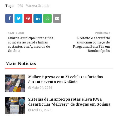
Tags:
PM
Várzea Grande
ANTERIOR
PRÓXIMA
Guarda Municipal intensifica
Prefeito e secretário
combate ao cerol e linhas
anunciam começo do
cortantes em Aparecida de
Programa Zera Fila em
Goiânia
Rondonópolis
Mais Notícias
Mulher é presa com 27 celulares furtados
durante evento em Goiânia
Maio 04, 2026
Sistema de IA antecipa rotas e leva PM a
desarticular “delivery” de drogas em Goiânia
Abril 17, 2026