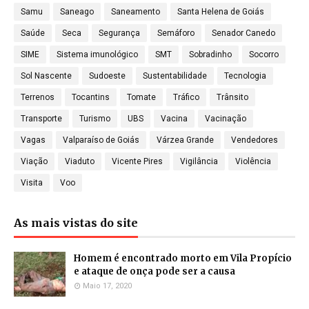
Samu
Saneago
Saneamento
Santa Helena de Goiás
Saúde
Seca
Segurança
Semáforo
Senador Canedo
SIME
Sistema imunológico
SMT
Sobradinho
Socorro
Sol Nascente
Sudoeste
Sustentabilidade
Tecnologia
Terrenos
Tocantins
Tomate
Tráfico
Trânsito
Transporte
Turismo
UBS
Vacina
Vacinação
Vagas
Valparaíso de Goiás
Várzea Grande
Vendedores
Viação
Viaduto
Vicente Pires
Vigilância
Violência
Visita
Voo
As mais vistas do site
Homem é encontrado morto em Vila Propício
e ataque de onça pode ser a causa
Maio 17, 2020