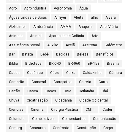
Agro
Agroindústria
Agronomia
Água
Águas Lindas de Goiás
Airfryer
Alerta
alho
Alvará
Alzheimer
Ambulância
AMMA
Anápolis
Anel Viário
Animais
Animal
Aparecida de Goiânia
Arte
Assistência Social
Auxílio
Avelã
Azeitona
Bafômetro
Bar
Batata
Bebê
Bebidas
Beleza
Benefícios
Bíblia
Biblioteca
BR-040
BR-060
BR-153
Brasília
Cacau
Cadúnico
Cães
Caixa
Caldazinha
Câmara
Camarão
Carnaval
Carrapatos
Carreta
Carro
Cartão
Casca
Casos
CBM
Ceilândia
Chá
Chuva
Cicatrização
Cidadania
Cidade Ocidental
Ciências
Cinema
Cirurgia Plástica
CMTT
Coder
Colunista
Combustíveis
Comerciantes
Comunicação
Comurg
Concurso
Confronto
Construção
Corpo