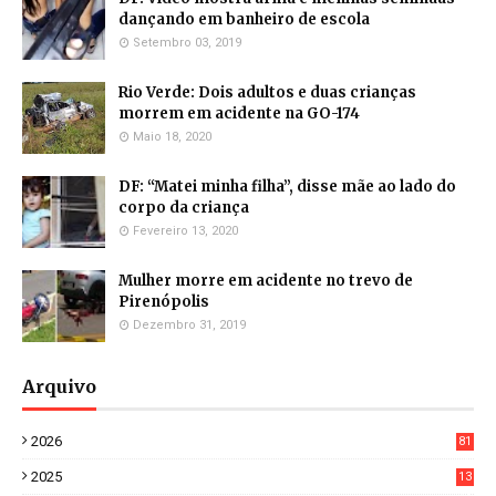
dançando em banheiro de escola
Setembro 03, 2019
Rio Verde: Dois adultos e duas crianças
morrem em acidente na GO-174
Maio 18, 2020
DF: “Matei minha filha”, disse mãe ao lado do
corpo da criança
Fevereiro 13, 2020
Mulher morre em acidente no trevo de
Pirenópolis
Dezembro 31, 2019
Arquivo
2026
81
3
2025
13
21