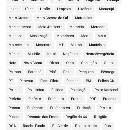
Lazer
Líder
Limão
Limpeza
Luziânia
Maracujá
Mato Grosso
Mato Grosso do Sul
Matrículas
Medicamento
Meio Ambiente
Memória
Mercado
Mineiros
Mobilização
Moradores
Morte
Moto
Motociclista
Motorista
MT
Multas
Município
Música
Mutirão
Natal
Negócios
Neurodivergência
Nota
Novo Gama
Obras
Óleo
Operação
Ossos
Palmas
Paranoá
Pdaf
Peso
Pesquisa
Pêssego
PF
Pimenta
Plano Piloto
Plantas
PM
Polícia Civil
Policial
Policlínica
Política
População
Porto Nacional
Prefeita
Prefeito
Prefeitura
Presos
PRF
Processo
Procon
Professor
Professores
Profissão
Projeto
Público
Recanto das Emas
Região da 44
Religião
RGA
Riacho Fundo
Rio Verde
Rondonópolis
Rua