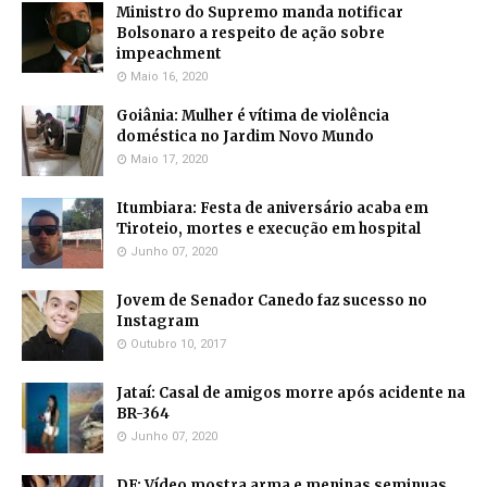
Ministro do Supremo manda notificar
Bolsonaro a respeito de ação sobre
impeachment
Maio 16, 2020
Goiânia: Mulher é vítima de violência
doméstica no Jardim Novo Mundo
Maio 17, 2020
Itumbiara: Festa de aniversário acaba em
Tiroteio, mortes e execução em hospital
Junho 07, 2020
Jovem de Senador Canedo faz sucesso no
Instagram
Outubro 10, 2017
Jataí: Casal de amigos morre após acidente na
BR-364
Junho 07, 2020
DF: Vídeo mostra arma e meninas seminuas