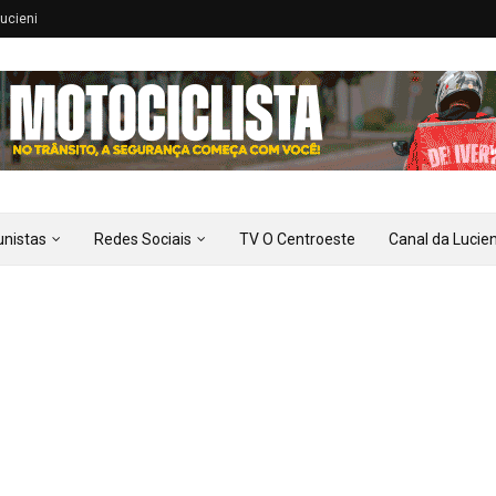
ucieni
unistas
Redes Sociais
TV O Centroeste
Canal da Lucien