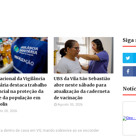
Siga 
acional da Vigilância
UBS da Vila São Sebastião
ária destaca trabalho
abre neste sábado para
Notí
cial na proteção da
atualização da caderneta
e da população em
de vacinação
olis
Agosto 05, 2026
to 05, 2026
ta dentro de casa em VG; marido sobrevive ao se esconder