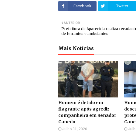
Facebook
Twitter
ANTERIOR
Prefeitura de Aparecida realiza recadas
de feirantes e ambulantes
Mais Notícias
Homem é detido em
Home
flagrante após agredir
desc
companheira em Senador
prot
Canedo
Cane
Julho 31, 2026
Julh