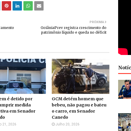
PRÓXIMA
tramento
GoiâniaPrev registra crescimento do
patrimônio líquido e queda no déficit
Notíc
m é detido por
GCM detém homem que
umprir medida
bebeu, não pagou e bateu
etiva em Senador
o carro, em Senador
do
Canedo
o 21, 2026
Julho 20, 2026