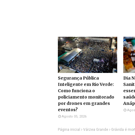
Segurança Pública
Dia N
Inteligente em Rio Verde:
Sanit
Como funciona o
essen
policiamento monitorado
saúd
por drones em grandes
Anáp
eventos?
Agos
Agosto 05, 2026
Página inicial
Várzea Grande
Grávida é mor