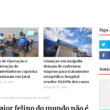
Siga 
o de Operação e
Crianças em Anápolis
tenção de
deixam de enfrentar
Notí
niveladoras capacita
viagens para tratamento
ssionais em Jataí
ortopédico; hospital
resolve 99,69% dos casos
to 07, 2026
Agosto 07, 2026
 maior felino do mundo não é o leão?
aior felino do mundo não é