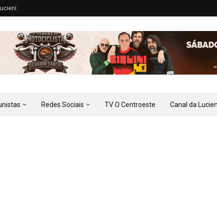
ucieni
unistas
Redes Sociais
TV O Centroeste
Canal da Lucien