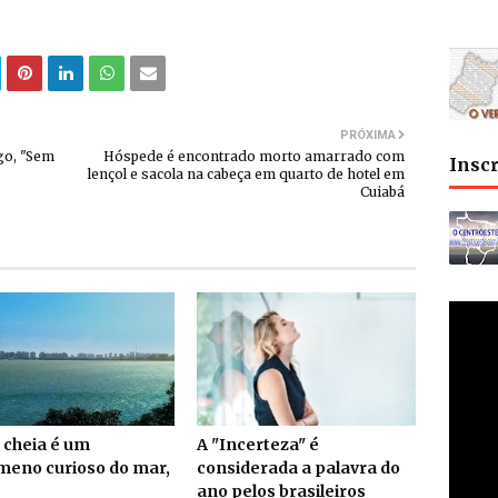
PRÓXIMA
go, "Sem
Hóspede é encontrado morto amarrado com
Insc
lençol e sacola na cabeça em quarto de hotel em
Cuiabá
 cheia é um
A "Incerteza" é
meno curioso do mar,
considerada a palavra do
ano pelos brasileiros