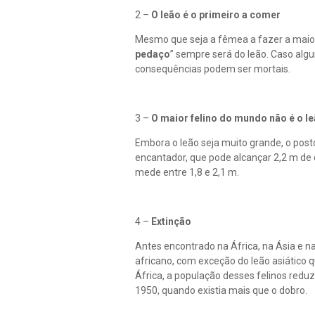
2 –
O leão é o primeiro a comer
Mesmo que seja a fêmea a fazer a maior 
pedaço
” sempre será do leão. Caso alg
consequências podem ser mortais.
3 –
O maior felino do mundo não é o l
Embora o leão seja muito grande, o posto
encantador, que pode alcançar 2,2 m de
mede entre 1,8 e 2,1 m.
4 –
Extinção
Antes encontrado na África, na Ásia e n
africano, com exceção do leão asiático 
África, a população desses felinos red
1950, quando existia mais que o dobro.