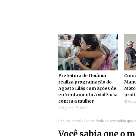
Prefeitura de Goiânia
Curs
realiza programação do
Manu
Agosto Lilás com ações de
Moto
enfrentamento à violência
profi
contra a mulher
Agos
Agosto 07, 2026
Página inicial
Curiosidade
Você sabia que o
Você sabia que o m