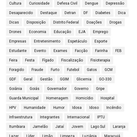
Cultura
Curiosidade
Defesa Civil
Dengue
Depressão
Desaparecido
Destaque
Detran
DF
Diabetes
Dica
Dicas
Disposição
Distrito Federal
Doações
Drogas
Drones
Economia
Educação
EJA
Emprego
Empresas
Entretenimento
Espetáculo
Esporte
Estudante
Evento
Exames
Facção
Farinha
FEB
Feira
Festa
Fígado
Fiscalização
Fisioterapia
Foragido
Fraude
Furto
Futebol
Gatos
GCM
GDF
Geral
Gestão
GGIM
Glicemia
GO-330
Goiânia
Goiás
Governador
Governo
Gripe
Guarda Municipal
Homenagem
Homicídio
Hospital
HPV
Humanidade
Humor
Idosa
Idoso
Incêndio
Infraestrutura
Integrantes
Internacional
IPTU
Itumbiara
Jamelão
Jataí
Jovem
Lago Sul
Laranja
Lazer
Líder
Limão
Limpeza
Luziânia
Maracujá