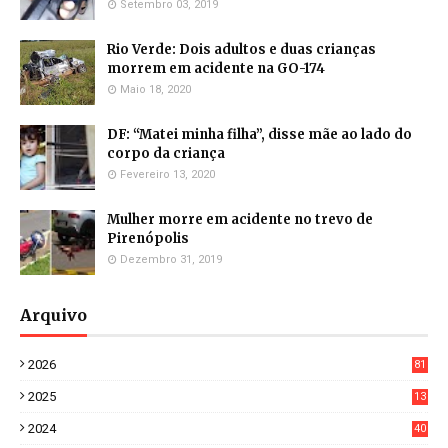
Setembro 03, 2019
Rio Verde: Dois adultos e duas crianças
morrem em acidente na GO-174
Maio 18, 2020
DF: “Matei minha filha”, disse mãe ao lado do
corpo da criança
Fevereiro 13, 2020
Mulher morre em acidente no trevo de
Pirenópolis
Dezembro 31, 2019
Arquivo
2026
81
3
2025
13
21
2024
40
1