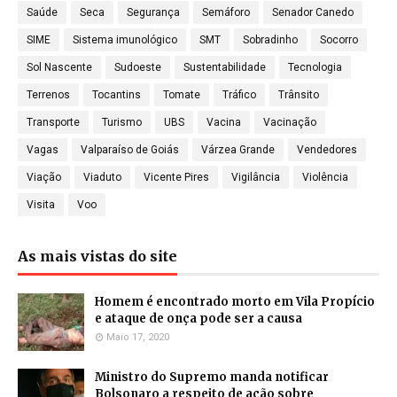
Saúde
Seca
Segurança
Semáforo
Senador Canedo
SIME
Sistema imunológico
SMT
Sobradinho
Socorro
Sol Nascente
Sudoeste
Sustentabilidade
Tecnologia
Terrenos
Tocantins
Tomate
Tráfico
Trânsito
Transporte
Turismo
UBS
Vacina
Vacinação
Vagas
Valparaíso de Goiás
Várzea Grande
Vendedores
Viação
Viaduto
Vicente Pires
Vigilância
Violência
Visita
Voo
As mais vistas do site
Homem é encontrado morto em Vila Propício
e ataque de onça pode ser a causa
Maio 17, 2020
Ministro do Supremo manda notificar
Bolsonaro a respeito de ação sobre