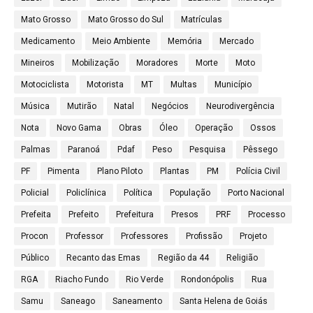
Mato Grosso
Mato Grosso do Sul
Matrículas
Medicamento
Meio Ambiente
Memória
Mercado
Mineiros
Mobilização
Moradores
Morte
Moto
Motociclista
Motorista
MT
Multas
Município
Música
Mutirão
Natal
Negócios
Neurodivergência
Nota
Novo Gama
Obras
Óleo
Operação
Ossos
Palmas
Paranoá
Pdaf
Peso
Pesquisa
Pêssego
PF
Pimenta
Plano Piloto
Plantas
PM
Polícia Civil
Policial
Policlínica
Política
População
Porto Nacional
Prefeita
Prefeito
Prefeitura
Presos
PRF
Processo
Procon
Professor
Professores
Profissão
Projeto
Público
Recanto das Emas
Região da 44
Religião
RGA
Riacho Fundo
Rio Verde
Rondonópolis
Rua
Samu
Saneago
Saneamento
Santa Helena de Goiás