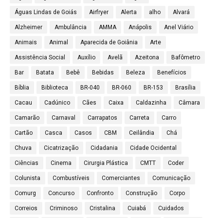
Águas Lindas de Goiás
Airfryer
Alerta
alho
Alvará
Alzheimer
Ambulância
AMMA
Anápolis
Anel Viário
Animais
Animal
Aparecida de Goiânia
Arte
Assistência Social
Auxílio
Avelã
Azeitona
Bafômetro
Bar
Batata
Bebê
Bebidas
Beleza
Benefícios
Bíblia
Biblioteca
BR-040
BR-060
BR-153
Brasília
Cacau
Cadúnico
Cães
Caixa
Caldazinha
Câmara
Camarão
Carnaval
Carrapatos
Carreta
Carro
Cartão
Casca
Casos
CBM
Ceilândia
Chá
Chuva
Cicatrização
Cidadania
Cidade Ocidental
Ciências
Cinema
Cirurgia Plástica
CMTT
Coder
Colunista
Combustíveis
Comerciantes
Comunicação
Comurg
Concurso
Confronto
Construção
Corpo
Correios
Criminoso
Cristalina
Cuiabá
Cuidados