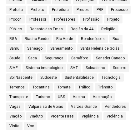
Prefeita
Prefeito
Prefeitura
Presos
PRF
Processo
Procon
Professor
Professores
Profissão
Projeto
Público
Recanto das Emas
Região da 44
Religião
RGA
Riacho Fundo
Rio Verde
Rondonópolis
Rua
Samu
Saneago
Saneamento
Santa Helena de Goiás
Saúde
Seca
Segurança
Semáforo
Senador Canedo
SIME
Sistema imunológico
SMT
Sobradinho
Socorro
Sol Nascente
Sudoeste
Sustentabilidade
Tecnologia
Terrenos
Tocantins
Tomate
Tráfico
Trânsito
Transporte
Turismo
UBS
Vacina
Vacinação
Vagas
Valparaíso de Goiás
Várzea Grande
Vendedores
Viação
Viaduto
Vicente Pires
Vigilância
Violência
Visita
Voo