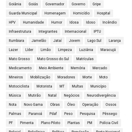
Goiânia
Goiás
Governador
Governo
Gripe
Guarda Municipal
Homenagem
Homicídio
Hospital
HPV
Humanidade
Humor
Idosa
Idoso
Incêndio
Infraestrutura
Integrantes
Internacional
IPTU
Itumbiara
Jamelão
Jataí
Jovem
Lago Sul
Laranja
Lazer
Líder
Limão
Limpeza
Luziânia
Maracujá
Mato Grosso
Mato Grosso do Sul
Matrículas
Medicamento
Meio Ambiente
Memória
Mercado
Mineiros
Mobilização
Moradores
Morte
Moto
Motociclista
Motorista
MT
Multas
Município
Música
Mutirão
Natal
Negócios
Neurodivergência
Nota
Novo Gama
Obras
Óleo
Operação
Ossos
Palmas
Paranoá
Pdaf
Peso
Pesquisa
Pêssego
PF
Pimenta
Plano Piloto
Plantas
PM
Polícia Civil
Policial
Policlínica
Política
População
Porto Nacional