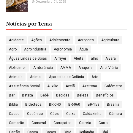
Dezembro 01, 2025
Notícias por Tema
Acidente
Ações
Adolescente
Aeroporto
Agricultura
Agro
Agroindústria
Agronomia
Água
Águas Lindas de Goiás
Airfryer
Alerta
alho
Alvará
Alzheimer
Ambulância
AMMA
Anápolis
Anel Viário
Animais
Animal
Aparecida de Goiânia
Arte
Assistência Social
Auxílio
Avelã
Azeitona
Bafômetro
Bar
Batata
Bebê
Bebidas
Beleza
Benefícios
Bíblia
Biblioteca
BR-040
BR-060
BR-153
Brasília
Cacau
Cadúnico
Cães
Caixa
Caldazinha
Câmara
Camarão
Carnaval
Carrapatos
Carreta
Carro
Cartão
Casca
Casos
CBM
Ceilândia
Chá