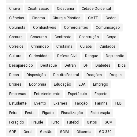
Chuva
Cicatrização
Cidadania
Cidade Ocidental
Ciências
Cinema
Cirurgia Plástica
CMTT
Coder
Colunista
Combustíveis
Comerciantes
Comunicação
Comurg
Concurso
Confronto
Construção
Corpo
Correios
Criminoso
Cristalina
Cuiabá
Cuidados
Cultura
Curiosidade
Defesa Civil
Dengue
Depressão
Desaparecido
Destaque
Detran
DF
Diabetes
Dica
Dicas
Disposição
Distrito Federal
Doações
Drogas
Drones
Economia
Educação
EJA
Emprego
Empresas
Entretenimento
Espetáculo
Esporte
Estudante
Evento
Exames
Facção
Farinha
FEB
Feira
Festa
Fígado
Fiscalização
Fisioterapia
Foragido
Fraude
Furto
Futebol
Gatos
GCM
GDF
Geral
Gestão
GGIM
Glicemia
GO-330