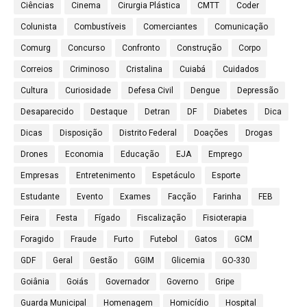
Ciências
Cinema
Cirurgia Plástica
CMTT
Coder
Colunista
Combustíveis
Comerciantes
Comunicação
Comurg
Concurso
Confronto
Construção
Corpo
Correios
Criminoso
Cristalina
Cuiabá
Cuidados
Cultura
Curiosidade
Defesa Civil
Dengue
Depressão
Desaparecido
Destaque
Detran
DF
Diabetes
Dica
Dicas
Disposição
Distrito Federal
Doações
Drogas
Drones
Economia
Educação
EJA
Emprego
Empresas
Entretenimento
Espetáculo
Esporte
Estudante
Evento
Exames
Facção
Farinha
FEB
Feira
Festa
Fígado
Fiscalização
Fisioterapia
Foragido
Fraude
Furto
Futebol
Gatos
GCM
GDF
Geral
Gestão
GGIM
Glicemia
GO-330
Goiânia
Goiás
Governador
Governo
Gripe
Guarda Municipal
Homenagem
Homicídio
Hospital