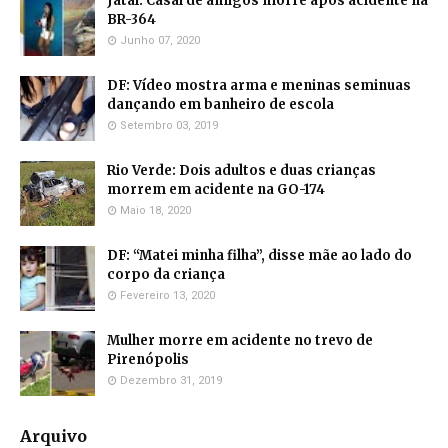
Jataí: Casal de amigos morre após acidente na
BR-364
Junho 07, 2020
DF: Vídeo mostra arma e meninas seminuas
dançando em banheiro de escola
Setembro 03, 2019
Rio Verde: Dois adultos e duas crianças
morrem em acidente na GO-174
Maio 18, 2020
DF: “Matei minha filha”, disse mãe ao lado do
corpo da criança
Fevereiro 13, 2020
Mulher morre em acidente no trevo de
Pirenópolis
Dezembro 31, 2019
Arquivo