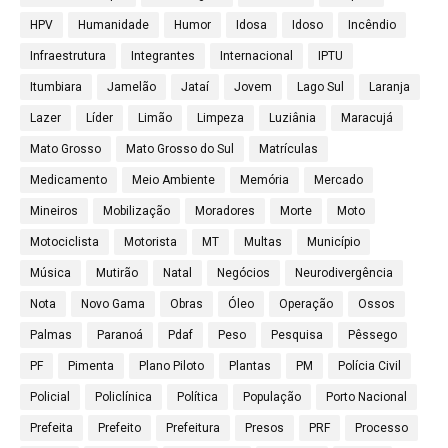
HPV
Humanidade
Humor
Idosa
Idoso
Incêndio
Infraestrutura
Integrantes
Internacional
IPTU
Itumbiara
Jamelão
Jataí
Jovem
Lago Sul
Laranja
Lazer
Líder
Limão
Limpeza
Luziânia
Maracujá
Mato Grosso
Mato Grosso do Sul
Matrículas
Medicamento
Meio Ambiente
Memória
Mercado
Mineiros
Mobilização
Moradores
Morte
Moto
Motociclista
Motorista
MT
Multas
Município
Música
Mutirão
Natal
Negócios
Neurodivergência
Nota
Novo Gama
Obras
Óleo
Operação
Ossos
Palmas
Paranoá
Pdaf
Peso
Pesquisa
Pêssego
PF
Pimenta
Plano Piloto
Plantas
PM
Polícia Civil
Policial
Policlínica
Política
População
Porto Nacional
Prefeita
Prefeito
Prefeitura
Presos
PRF
Processo