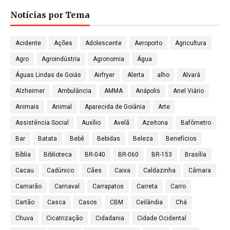
Notícias por Tema
Acidente
Ações
Adolescente
Aeroporto
Agricultura
Agro
Agroindústria
Agronomia
Água
Águas Lindas de Goiás
Airfryer
Alerta
alho
Alvará
Alzheimer
Ambulância
AMMA
Anápolis
Anel Viário
Animais
Animal
Aparecida de Goiânia
Arte
Assistência Social
Auxílio
Avelã
Azeitona
Bafômetro
Bar
Batata
Bebê
Bebidas
Beleza
Benefícios
Bíblia
Biblioteca
BR-040
BR-060
BR-153
Brasília
Cacau
Cadúnico
Cães
Caixa
Caldazinha
Câmara
Camarão
Carnaval
Carrapatos
Carreta
Carro
Cartão
Casca
Casos
CBM
Ceilândia
Chá
Chuva
Cicatrização
Cidadania
Cidade Ocidental