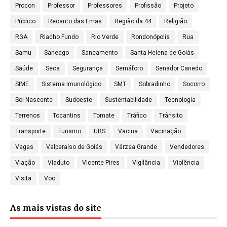
Procon
Professor
Professores
Profissão
Projeto
Público
Recanto das Emas
Região da 44
Religião
RGA
Riacho Fundo
Rio Verde
Rondonópolis
Rua
Samu
Saneago
Saneamento
Santa Helena de Goiás
Saúde
Seca
Segurança
Semáforo
Senador Canedo
SIME
Sistema imunológico
SMT
Sobradinho
Socorro
Sol Nascente
Sudoeste
Sustentabilidade
Tecnologia
Terrenos
Tocantins
Tomate
Tráfico
Trânsito
Transporte
Turismo
UBS
Vacina
Vacinação
Vagas
Valparaíso de Goiás
Várzea Grande
Vendedores
Viação
Viaduto
Vicente Pires
Vigilância
Violência
Visita
Voo
As mais vistas do site