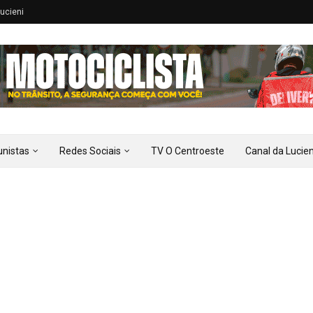
ucieni
unistas
Redes Sociais
TV O Centroeste
Canal da Lucien