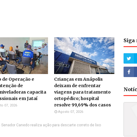
Siga 
o de Operação e
Crianças em Anápolis
tenção de
deixam de enfrentar
Notí
niveladoras capacita
viagens para tratamento
ssionais em Jataí
ortopédico; hospital
resolve 99,69% dos casos
to 07, 2026
Agosto 07, 2026
e Senador Canedo realiza ação para descarte correto de lixo