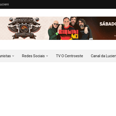
ucieni
unistas
Redes Sociais
TV O Centroeste
Canal da Lucien