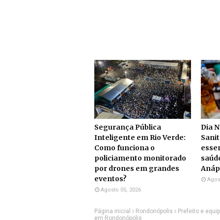
Segurança Pública
Dia N
Inteligente em Rio Verde:
Sanit
Como funciona o
essen
policiamento monitorado
saúd
por drones em grandes
Anáp
eventos?
Agos
Agosto 05, 2026
Página inicial
Rondonópolis
Prefeito e equ
em Rondonópolis