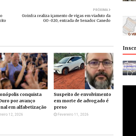
PRÓXIMA
po
Goinfra realiza içamento de vigas em viaduto da
rito
GO-020, entrada de Senador Canedo
Insc
onópolis conquista
Suspeito de envolvimento
Ouro por avanço
em morte de advogado é
nal em alfabetização
preso
reiro 12, 2026
Fevereiro 11, 2026