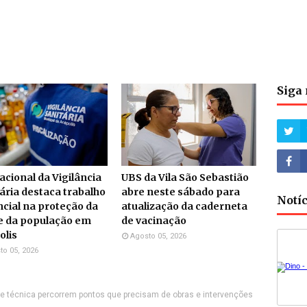
Siga 
acional da Vigilância
UBS da Vila São Sebastião
ária destaca trabalho
abre neste sábado para
Notí
cial na proteção da
atualização da caderneta
e da população em
de vacinação
olis
Agosto 05, 2026
to 05, 2026
ipe técnica percorrem pontos que precisam de obras e intervenções