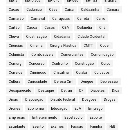
Bíblia
Biblioteca
BR-040
BR-060
BR-153
Brasília
Cacau
Cadúnico
Cães
Caixa
Caldazinha
Câmara
Camarão
Carnaval
Carrapatos
Carreta
Carro
Cartão
Casca
Casos
CBM
Ceilândia
Chá
Chuva
Cicatrização
Cidadania
Cidade Ocidental
Ciências
Cinema
Cirurgia Plástica
CMTT
Coder
Colunista
Combustíveis
Comerciantes
Comunicação
Comurg
Concurso
Confronto
Construção
Corpo
Correios
Criminoso
Cristalina
Cuiabá
Cuidados
Cultura
Curiosidade
Defesa Civil
Dengue
Depressão
Desaparecido
Destaque
Detran
DF
Diabetes
Dica
Dicas
Disposição
Distrito Federal
Doações
Drogas
Drones
Economia
Educação
EJA
Emprego
Empresas
Entretenimento
Espetáculo
Esporte
Estudante
Evento
Exames
Facção
Farinha
FEB