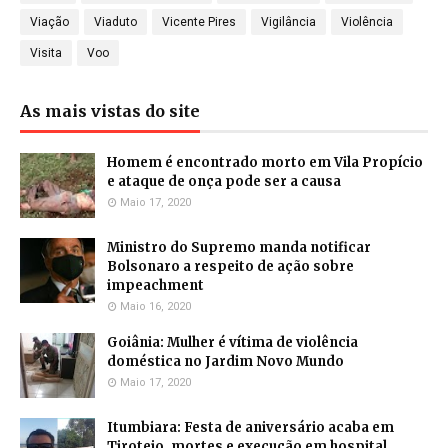
Viação
Viaduto
Vicente Pires
Vigilância
Violência
Visita
Voo
As mais vistas do site
Homem é encontrado morto em Vila Propício
e ataque de onça pode ser a causa
Maio 17, 2020
Ministro do Supremo manda notificar
Bolsonaro a respeito de ação sobre
impeachment
Maio 16, 2020
Goiânia: Mulher é vítima de violência
doméstica no Jardim Novo Mundo
Maio 17, 2020
Itumbiara: Festa de aniversário acaba em
Tiroteio, mortes e execução em hospital