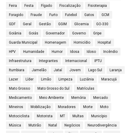
Feira
Festa
Fígado
Fiscalização
Fisioterapia
Foragido
Fraude
Furto
Futebol
Gatos
GCM
GDF
Geral
Gestão
GGIM
Glicemia
GO-330
Goiânia
Goiás
Governador
Governo
Gripe
Guarda Municipal
Homenagem
Homicídio
Hospital
HPV
Humanidade
Humor
Idosa
Idoso
Incêndio
Infraestrutura
Integrantes
Internacional
IPTU
Itumbiara
Jamelão
Jataí
Jovem
Lago Sul
Laranja
Lazer
Líder
Limão
Limpeza
Luziânia
Maracujá
Mato Grosso
Mato Grosso do Sul
Matrículas
Medicamento
Meio Ambiente
Memória
Mercado
Mineiros
Mobilização
Moradores
Morte
Moto
Motociclista
Motorista
MT
Multas
Município
Música
Mutirão
Natal
Negócios
Neurodivergência