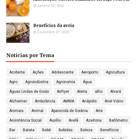
Janeiro 02, 2026
Benefícios da aveia
Dezembro 01, 2025
Notícias por Tema
Acidente
Ações
Adolescente
Aeroporto
Agricultura
Agro
Agroindústria
Agronomia
Água
Águas Lindas de Goiás
Airfryer
Alerta
alho
Alvará
Alzheimer
Ambulância
AMMA
Anápolis
Anel Viário
Animais
Animal
Aparecida de Goiânia
Arte
Assistência Social
Auxílio
Avelã
Azeitona
Bafômetro
Bar
Batata
Bebê
Bebidas
Beleza
Benefícios