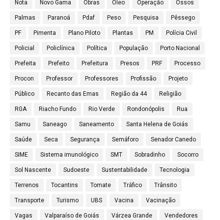
Nota
Novo Gama
Obras
Óleo
Operação
Ossos
Palmas
Paranoá
Pdaf
Peso
Pesquisa
Pêssego
PF
Pimenta
Plano Piloto
Plantas
PM
Polícia Civil
Policial
Policlínica
Política
População
Porto Nacional
Prefeita
Prefeito
Prefeitura
Presos
PRF
Processo
Procon
Professor
Professores
Profissão
Projeto
Público
Recanto das Emas
Região da 44
Religião
RGA
Riacho Fundo
Rio Verde
Rondonópolis
Rua
Samu
Saneago
Saneamento
Santa Helena de Goiás
Saúde
Seca
Segurança
Semáforo
Senador Canedo
SIME
Sistema imunológico
SMT
Sobradinho
Socorro
Sol Nascente
Sudoeste
Sustentabilidade
Tecnologia
Terrenos
Tocantins
Tomate
Tráfico
Trânsito
Transporte
Turismo
UBS
Vacina
Vacinação
Vagas
Valparaíso de Goiás
Várzea Grande
Vendedores