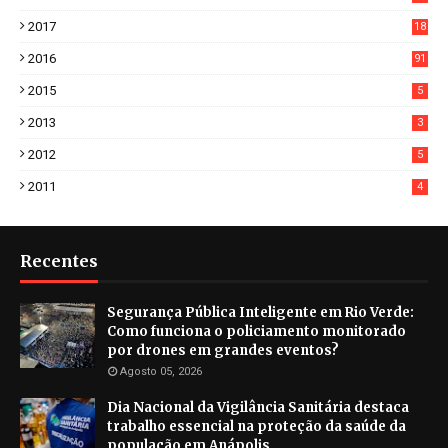
3
2017
18
2
2016
91
2015
5
2013
3
2012
5
2011
4
Recentes
Segurança Pública Inteligente em Rio Verde:
Como funciona o policiamento monitorado
por drones em grandes eventos?
Agosto 05, 2026
Dia Nacional da Vigilância Sanitária destaca
trabalho essencial na proteção da saúde da
população em Anápolis