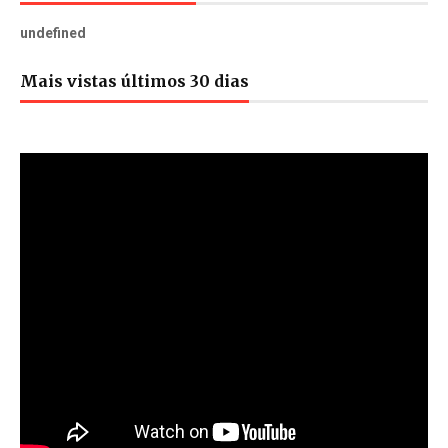
u
n
d
e
f
n
e
d
Mais vistas últimos 30 dias