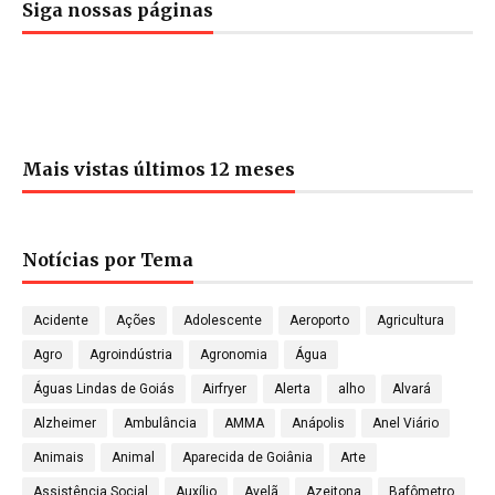
Siga nossas páginas
Mais vistas últimos 12 meses
Notícias por Tema
Acidente
Ações
Adolescente
Aeroporto
Agricultura
Agro
Agroindústria
Agronomia
Água
Águas Lindas de Goiás
Airfryer
Alerta
alho
Alvará
Alzheimer
Ambulância
AMMA
Anápolis
Anel Viário
Animais
Animal
Aparecida de Goiânia
Arte
Assistência Social
Auxílio
Avelã
Azeitona
Bafômetro