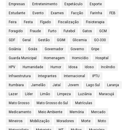
Empresas
Entretenimento
Espetáculo
Esporte
Estudante
Evento
Exames
Facção
Farinha
FEB
Feira
Festa
Fígado
Fiscalização
Fisioterapia
Foragido
Fraude
Furto
Futebol
Gatos
GCM
GDF
Geral
Gestão
GGIM
Glicemia
GO-330
Goiânia
Goiás
Governador
Governo
Gripe
Guarda Municipal
Homenagem
Homicídio
Hospital
HPV
Humanidade
Humor
Idosa
Idoso
Incêndio
Infraestrutura
Integrantes
Internacional
IPTU
Itumbiara
Jamelão
Jataí
Jovem
Lago Sul
Laranja
Lazer
Líder
Limão
Limpeza
Luziânia
Maracujá
Mato Grosso
Mato Grosso do Sul
Matrículas
Medicamento
Meio Ambiente
Memória
Mercado
Mineiros
Mobilização
Moradores
Morte
Moto