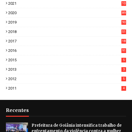
2021
10
38
2020
89
7
2019
90
6
2018
51
3
2017
18
2
2016
91
2015
5
2013
3
2012
5
2011
4
Recentes
Prefeitura de Goiânia intensifica trabalho de
enfrentamento da violência contra a mulher