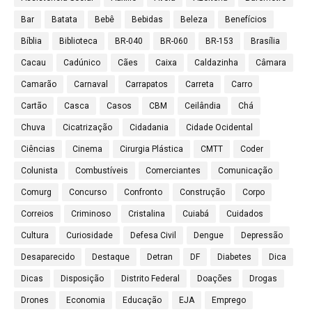
Bar
Batata
Bebê
Bebidas
Beleza
Benefícios
Bíblia
Biblioteca
BR-040
BR-060
BR-153
Brasília
Cacau
Cadúnico
Cães
Caixa
Caldazinha
Câmara
Camarão
Carnaval
Carrapatos
Carreta
Carro
Cartão
Casca
Casos
CBM
Ceilândia
Chá
Chuva
Cicatrização
Cidadania
Cidade Ocidental
Ciências
Cinema
Cirurgia Plástica
CMTT
Coder
Colunista
Combustíveis
Comerciantes
Comunicação
Comurg
Concurso
Confronto
Construção
Corpo
Correios
Criminoso
Cristalina
Cuiabá
Cuidados
Cultura
Curiosidade
Defesa Civil
Dengue
Depressão
Desaparecido
Destaque
Detran
DF
Diabetes
Dica
Dicas
Disposição
Distrito Federal
Doações
Drogas
Drones
Economia
Educação
EJA
Emprego