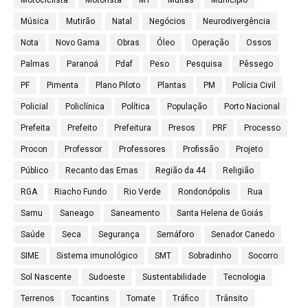
Motociclista
Motorista
MT
Multas
Município
Música
Mutirão
Natal
Negócios
Neurodivergência
Nota
Novo Gama
Obras
Óleo
Operação
Ossos
Palmas
Paranoá
Pdaf
Peso
Pesquisa
Pêssego
PF
Pimenta
Plano Piloto
Plantas
PM
Polícia Civil
Policial
Policlínica
Política
População
Porto Nacional
Prefeita
Prefeito
Prefeitura
Presos
PRF
Processo
Procon
Professor
Professores
Profissão
Projeto
Público
Recanto das Emas
Região da 44
Religião
RGA
Riacho Fundo
Rio Verde
Rondonópolis
Rua
Samu
Saneago
Saneamento
Santa Helena de Goiás
Saúde
Seca
Segurança
Semáforo
Senador Canedo
SIME
Sistema imunológico
SMT
Sobradinho
Socorro
Sol Nascente
Sudoeste
Sustentabilidade
Tecnologia
Terrenos
Tocantins
Tomate
Tráfico
Trânsito