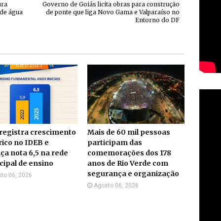
ura
Governo de Goiás licita obras para construção
 de água
de ponte que liga Novo Gama e Valparaíso no
Entorno do DF
 registra crescimento
Mais de 60 mil pessoas
rico no IDEB e
participam das
ça nota 6,5 na rede
comemorações dos 178
ipal de ensino
anos de Rio Verde com
segurança e organização
to 06, 2026
Agosto 06, 2026