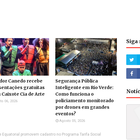
Siga 
dor Canedo recebe
Segurança Pública
sentações gratuitas
Inteligente em Rio Verde:
Notí
 Caixote Cia de Arte
Como funciona o
policiamento monitorado
to 06, 2026
por drones em grandes
eventos?
Agosto 05, 2026
e Equatorial promovem cadastro no Programa Tarifa Social