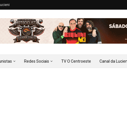
ucieni
unistas
Redes Sociais
TV O Centroeste
Canal da Lucien