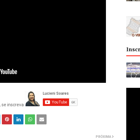
Insc
, se inscreva
PRÓXIMA