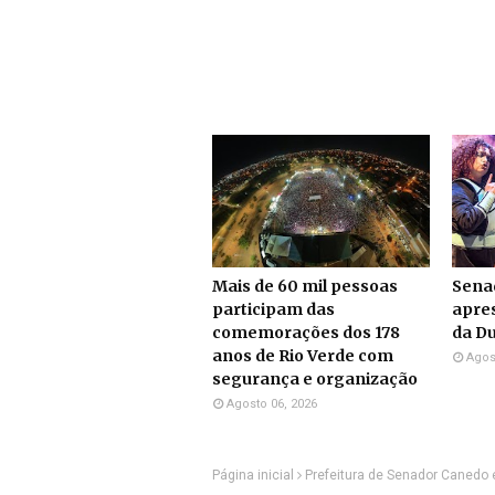
Mais de 60 mil pessoas
Sena
participam das
apre
comemorações dos 178
da Du
anos de Rio Verde com
Agos
segurança e organização
Agosto 06, 2026
Página inicial
Prefeitura de Senador Canedo 