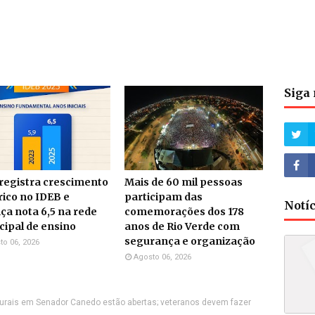
Siga 
 registra crescimento
Mais de 60 mil pessoas
rico no IDEB e
participam das
Notí
ça nota 6,5 na rede
comemorações dos 178
ipal de ensino
anos de Rio Verde com
segurança e organização
to 06, 2026
Agosto 06, 2026
lturais em Senador Canedo estão abertas; veteranos devem fazer