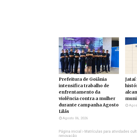
Prefeitura de Goiânia
Jataí
intensifica trabalho de
histó
enfrentamento da
alcan
violência contra a mulher
munic
durante campanha Agosto
Agos
Lilás
Agosto 06, 2026
Página inicial
Matrículas para atividades cu
renovação