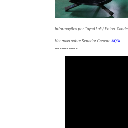
Informações por Tayná Luli / Fotos: Xand
Ver mais sobre Senador Canedo
AQUI
__________