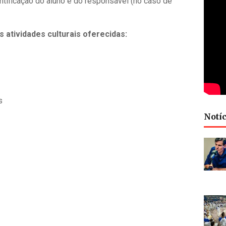
tificação do aluno e do responsável (no caso de
s atividades culturais oferecidas:
s
Notíc