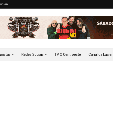
ucieni
unistas
Redes Sociais
TV O Centroeste
Canal da Lucien