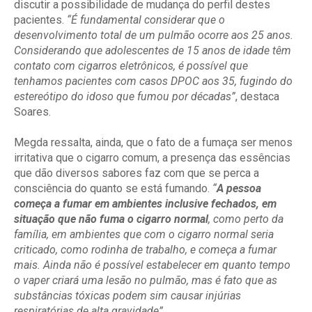
discutir a possibilidade de mudança do perfil destes
pacientes.
“É fundamental considerar que o
desenvolvimento total de um pulmão ocorre aos 25 anos.
Considerando que adolescentes de 15 anos de idade têm
contato com cigarros eletrônicos, é possível que
tenhamos pacientes com casos DPOC aos 35, fugindo do
estereótipo do idoso que fumou por décadas”
, destaca
Soares.
Megda ressalta, ainda, que o fato de a fumaça ser menos
irritativa que o cigarro comum, a presença das essências
que dão diversos sabores faz com que se perca a
consciência do quanto se está fumando.
“
A pessoa
começa a fumar em ambientes inclusive fechados, em
situação que não fuma o cigarro normal
, como perto da
família, em ambientes que com o cigarro normal seria
criticado, como rodinha de trabalho, e começa a fumar
mais. Ainda não é possível estabelecer em quanto tempo
o vaper criará uma lesão no pulmão, mas é fato que as
substâncias tóxicas podem sim causar injúrias
respiratórias de alta gravidade”
.