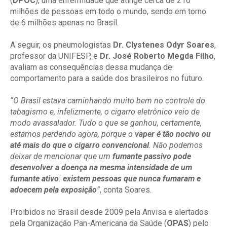
(
DPOC
), uma enfermidade que atinge cerca de 210
milhões de pessoas em todo o mundo, sendo em torno
de 6 milhões apenas no Brasil.
A seguir, os pneumologistas
Dr. Clystenes Odyr Soares
,
professor da UNIFESP, e
Dr. José Roberto Megda Filho
,
avaliam as consequências dessa mudança de
comportamento para a saúde dos brasileiros no futuro.
“O Brasil estava caminhando muito bem no controle do
tabagismo e, infelizmente, o cigarro eletrônico veio de
modo avassalador. Tudo o que se ganhou, certamente,
estamos perdendo agora, porque o
vaper é tão nocivo ou
até mais do que o cigarro convencional
. Não podemos
deixar de mencionar que um
fumante passivo pode
desenvolver a doença na mesma intensidade de um
fumante ativo
:
existem pessoas que nunca fumaram e
adoecem pela exposição
”
, conta Soares.
Proibidos no Brasil desde 2009 pela Anvisa e alertados
pela Organização Pan-Americana da Saúde (
OPAS
) pelo