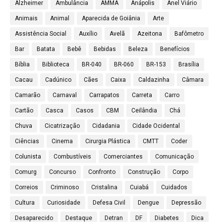
Alzheimer
Ambulância
AMMA
Anápolis
Anel Viário
Animais
Animal
Aparecida de Goiânia
Arte
Assistência Social
Auxílio
Avelã
Azeitona
Bafômetro
Bar
Batata
Bebê
Bebidas
Beleza
Benefícios
Bíblia
Biblioteca
BR-040
BR-060
BR-153
Brasília
Cacau
Cadúnico
Cães
Caixa
Caldazinha
Câmara
Camarão
Carnaval
Carrapatos
Carreta
Carro
Cartão
Casca
Casos
CBM
Ceilândia
Chá
Chuva
Cicatrização
Cidadania
Cidade Ocidental
Ciências
Cinema
Cirurgia Plástica
CMTT
Coder
Colunista
Combustíveis
Comerciantes
Comunicação
Comurg
Concurso
Confronto
Construção
Corpo
Correios
Criminoso
Cristalina
Cuiabá
Cuidados
Cultura
Curiosidade
Defesa Civil
Dengue
Depressão
Desaparecido
Destaque
Detran
DF
Diabetes
Dica