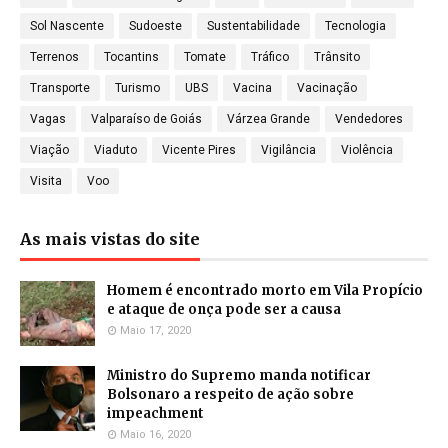
Sol Nascente
Sudoeste
Sustentabilidade
Tecnologia
Terrenos
Tocantins
Tomate
Tráfico
Trânsito
Transporte
Turismo
UBS
Vacina
Vacinação
Vagas
Valparaíso de Goiás
Várzea Grande
Vendedores
Viação
Viaduto
Vicente Pires
Vigilância
Violência
Visita
Voo
As mais vistas do site
Homem é encontrado morto em Vila Propício
e ataque de onça pode ser a causa
Maio 17, 2020
Ministro do Supremo manda notificar
Bolsonaro a respeito de ação sobre
impeachment
Maio 16, 2020