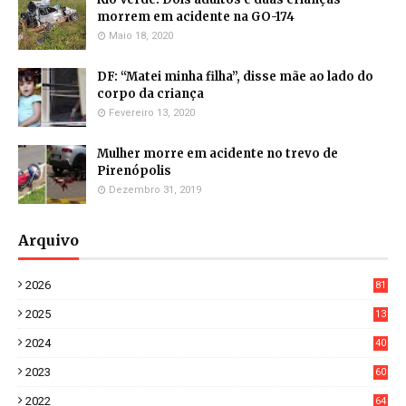
morrem em acidente na GO-174
Maio 18, 2020
DF: “Matei minha filha”, disse mãe ao lado do
corpo da criança
Fevereiro 13, 2020
Mulher morre em acidente no trevo de
Pirenópolis
Dezembro 31, 2019
Arquivo
2026
81
3
2025
13
21
2024
40
1
2023
60
8
2022
64