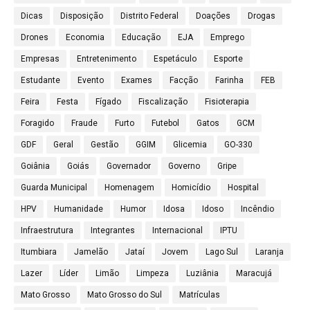
Dicas
Disposição
Distrito Federal
Doações
Drogas
Drones
Economia
Educação
EJA
Emprego
Empresas
Entretenimento
Espetáculo
Esporte
Estudante
Evento
Exames
Facção
Farinha
FEB
Feira
Festa
Fígado
Fiscalização
Fisioterapia
Foragido
Fraude
Furto
Futebol
Gatos
GCM
GDF
Geral
Gestão
GGIM
Glicemia
GO-330
Goiânia
Goiás
Governador
Governo
Gripe
Guarda Municipal
Homenagem
Homicídio
Hospital
HPV
Humanidade
Humor
Idosa
Idoso
Incêndio
Infraestrutura
Integrantes
Internacional
IPTU
Itumbiara
Jamelão
Jataí
Jovem
Lago Sul
Laranja
Lazer
Líder
Limão
Limpeza
Luziânia
Maracujá
Mato Grosso
Mato Grosso do Sul
Matrículas