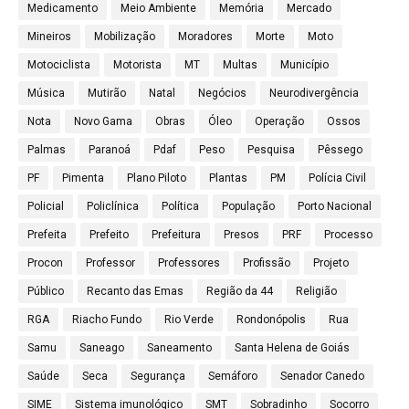
Medicamento
Meio Ambiente
Memória
Mercado
Mineiros
Mobilização
Moradores
Morte
Moto
Motociclista
Motorista
MT
Multas
Município
Música
Mutirão
Natal
Negócios
Neurodivergência
Nota
Novo Gama
Obras
Óleo
Operação
Ossos
Palmas
Paranoá
Pdaf
Peso
Pesquisa
Pêssego
PF
Pimenta
Plano Piloto
Plantas
PM
Polícia Civil
Policial
Policlínica
Política
População
Porto Nacional
Prefeita
Prefeito
Prefeitura
Presos
PRF
Processo
Procon
Professor
Professores
Profissão
Projeto
Público
Recanto das Emas
Região da 44
Religião
RGA
Riacho Fundo
Rio Verde
Rondonópolis
Rua
Samu
Saneago
Saneamento
Santa Helena de Goiás
Saúde
Seca
Segurança
Semáforo
Senador Canedo
SIME
Sistema imunológico
SMT
Sobradinho
Socorro