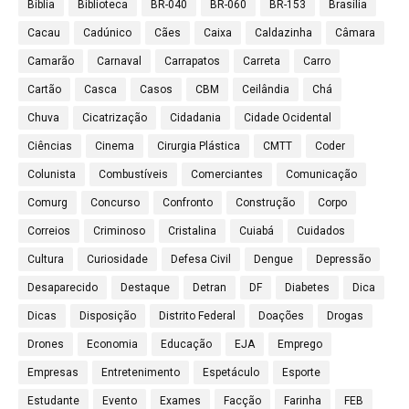
Bíblia
Biblioteca
BR-040
BR-060
BR-153
Brasília
Cacau
Cadúnico
Cães
Caixa
Caldazinha
Câmara
Camarão
Carnaval
Carrapatos
Carreta
Carro
Cartão
Casca
Casos
CBM
Ceilândia
Chá
Chuva
Cicatrização
Cidadania
Cidade Ocidental
Ciências
Cinema
Cirurgia Plástica
CMTT
Coder
Colunista
Combustíveis
Comerciantes
Comunicação
Comurg
Concurso
Confronto
Construção
Corpo
Correios
Criminoso
Cristalina
Cuiabá
Cuidados
Cultura
Curiosidade
Defesa Civil
Dengue
Depressão
Desaparecido
Destaque
Detran
DF
Diabetes
Dica
Dicas
Disposição
Distrito Federal
Doações
Drogas
Drones
Economia
Educação
EJA
Emprego
Empresas
Entretenimento
Espetáculo
Esporte
Estudante
Evento
Exames
Facção
Farinha
FEB