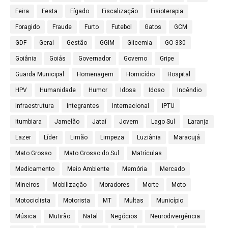
Feira
Festa
Fígado
Fiscalização
Fisioterapia
Foragido
Fraude
Furto
Futebol
Gatos
GCM
GDF
Geral
Gestão
GGIM
Glicemia
GO-330
Goiânia
Goiás
Governador
Governo
Gripe
Guarda Municipal
Homenagem
Homicídio
Hospital
HPV
Humanidade
Humor
Idosa
Idoso
Incêndio
Infraestrutura
Integrantes
Internacional
IPTU
Itumbiara
Jamelão
Jataí
Jovem
Lago Sul
Laranja
Lazer
Líder
Limão
Limpeza
Luziânia
Maracujá
Mato Grosso
Mato Grosso do Sul
Matrículas
Medicamento
Meio Ambiente
Memória
Mercado
Mineiros
Mobilização
Moradores
Morte
Moto
Motociclista
Motorista
MT
Multas
Município
Música
Mutirão
Natal
Negócios
Neurodivergência