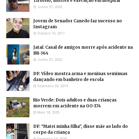
Tiroteio, mortes e execução em hospital
Junho 07, 2020
Jovem de Senador Canedo faz sucesso no
Instagram
Outubro 10, 2017
Jataí: Casal de amigos morre após acidente na
BR-364
Junho 07, 2020
DF: Vídeo mostra arma e meninas seminuas
dançando em banheiro de escola
Setembro 03, 2019
Rio Verde: Dois adultos e duas crianças
morrem em acidente na GO-174
Maio 18, 2020
DF: “Matei minha filha”, disse mãe ao lado do
corpo da criança
Fevereiro 13, 2020