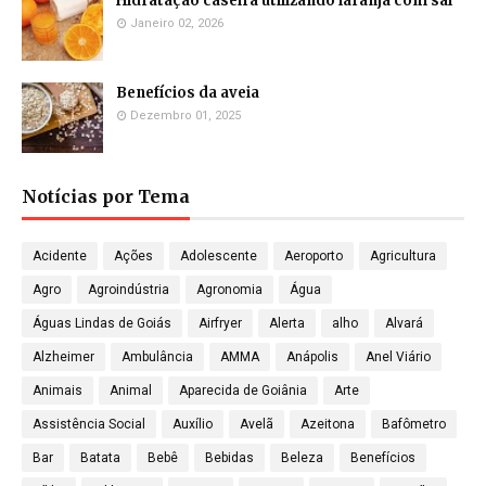
Hidratação caseira utilizando laranja com sal
Janeiro 02, 2026
Benefícios da aveia
Dezembro 01, 2025
Notícias por Tema
Acidente
Ações
Adolescente
Aeroporto
Agricultura
Agro
Agroindústria
Agronomia
Água
Águas Lindas de Goiás
Airfryer
Alerta
alho
Alvará
Alzheimer
Ambulância
AMMA
Anápolis
Anel Viário
Animais
Animal
Aparecida de Goiânia
Arte
Assistência Social
Auxílio
Avelã
Azeitona
Bafômetro
Bar
Batata
Bebê
Bebidas
Beleza
Benefícios