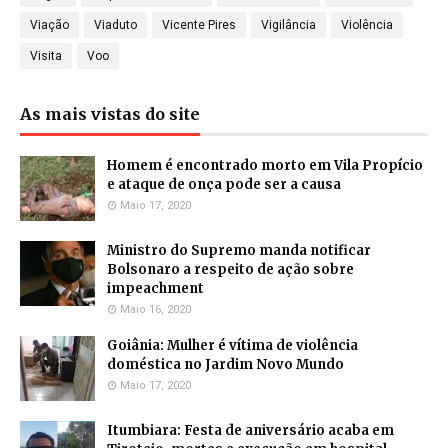
Viação
Viaduto
Vicente Pires
Vigilância
Violência
Visita
Voo
As mais vistas do site
Homem é encontrado morto em Vila Propício
e ataque de onça pode ser a causa
Maio 17, 2020
Ministro do Supremo manda notificar
Bolsonaro a respeito de ação sobre
impeachment
Maio 16, 2020
Goiânia: Mulher é vítima de violência
doméstica no Jardim Novo Mundo
Maio 17, 2020
Itumbiara: Festa de aniversário acaba em