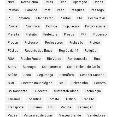
Nota
Novo Gama
Obras
Óleo
Operação
Ossos
Palmas
Paranoá
Pdaf
Peso
Pesquisa
Pêssego
PF
Pimenta
Plano Piloto
Plantas
PM
Polícia Civil
Policial
Policlínica
Política
População
Porto Nacional
Prefeita
Prefeito
Prefeitura
Presos
PRF
Processo
Procon
Professor
Professores
Profissão
Projeto
Público
Recanto das Emas
Região da 44
Religião
RGA
Riacho Fundo
Rio Verde
Rondonópolis
Rua
Samu
Saneago
Saneamento
Santa Helena de Goiás
Saúde
Seca
Segurança
Semáforo
Senador Canedo
SIME
Sistema imunológico
SMT
Sobradinho
Socorro
Sol Nascente
Sudoeste
Sustentabilidade
Tecnologia
Terrenos
Tocantins
Tomate
Tráfico
Trânsito
Transporte
Turismo
UBS
Vacina
Vacinação
Vagas
Valparaíso de Goiás
Várzea Grande
Vendedores