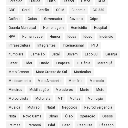
Foragido
Fraude
Furto
Futebol
Gatos
GCM
GDF
Geral
Gestão
GGIM
Glicemia
GO-330
Goiânia
Goiás
Governador
Governo
Gripe
Guarda Municipal
Homenagem
Homicídio
Hospital
HPV
Humanidade
Humor
Idosa
Idoso
Incêndio
Infraestrutura
Integrantes
Internacional
IPTU
Itumbiara
Jamelão
Jataí
Jovem
Lago Sul
Laranja
Lazer
Líder
Limão
Limpeza
Luziânia
Maracujá
Mato Grosso
Mato Grosso do Sul
Matrículas
Medicamento
Meio Ambiente
Memória
Mercado
Mineiros
Mobilização
Moradores
Morte
Moto
Motociclista
Motorista
MT
Multas
Município
Música
Mutirão
Natal
Negócios
Neurodivergência
Nota
Novo Gama
Obras
Óleo
Operação
Ossos
Palmas
Paranoá
Pdaf
Peso
Pesquisa
Pêssego