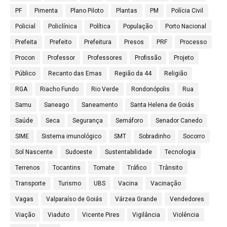
PF
Pimenta
Plano Piloto
Plantas
PM
Polícia Civil
Policial
Policlínica
Política
População
Porto Nacional
Prefeita
Prefeito
Prefeitura
Presos
PRF
Processo
Procon
Professor
Professores
Profissão
Projeto
Público
Recanto das Emas
Região da 44
Religião
RGA
Riacho Fundo
Rio Verde
Rondonópolis
Rua
Samu
Saneago
Saneamento
Santa Helena de Goiás
Saúde
Seca
Segurança
Semáforo
Senador Canedo
SIME
Sistema imunológico
SMT
Sobradinho
Socorro
Sol Nascente
Sudoeste
Sustentabilidade
Tecnologia
Terrenos
Tocantins
Tomate
Tráfico
Trânsito
Transporte
Turismo
UBS
Vacina
Vacinação
Vagas
Valparaíso de Goiás
Várzea Grande
Vendedores
Viação
Viaduto
Vicente Pires
Vigilância
Violência