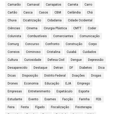
Camarão
Carnaval
Carrapatos
Carreta
Carro
Cartão
Casca
Casos
CBM
Ceilândia
Chá
Chuva
Cicatrização
Cidadania
Cidade Ocidental
Ciências
Cinema
Cirurgia Plástica
CMTT
Coder
Colunista
Combustíveis
Comerciantes
Comunicação
Comurg
Concurso
Confronto
Construção
Corpo
Correios
Criminoso
Cristalina
Cuiabá
Cuidados
Cultura
Curiosidade
Defesa Civil
Dengue
Depressão
Desaparecido
Destaque
Detran
DF
Diabetes
Dica
Dicas
Disposição
Distrito Federal
Doações
Drogas
Drones
Economia
Educação
EJA
Emprego
Empresas
Entretenimento
Espetáculo
Esporte
Estudante
Evento
Exames
Facção
Farinha
FEB
Feira
Festa
Fígado
Fiscalização
Fisioterapia