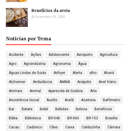
Benefícios da aveia
Dezembro 01, 2025
Notícias por Tema
Acidente
Ações
Adolescente
Aeroporto
Agricultura
Agro
Agroindústria
Agronomia
Água
Águas Lindas de Goiás
Airfryer
Alerta
alho
Alvará
Alzheimer
Ambulância
AMMA
Anápolis
Anel Viário
Animais
Animal
Aparecida de Goiânia
Arte
Assistência Social
Auxílio
Avelã
Azeitona
Bafômetro
Bar
Batata
Bebê
Bebidas
Beleza
Benefícios
Bíblia
Biblioteca
BR-040
BR-060
BR-153
Brasília
Cacau
Cadúnico
Cães
Caixa
Caldazinha
Câmara