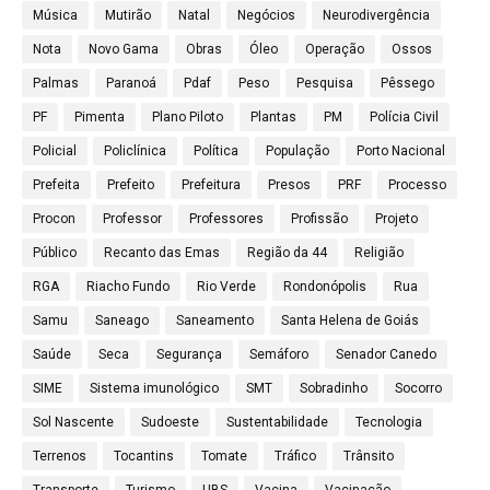
Música
Mutirão
Natal
Negócios
Neurodivergência
Nota
Novo Gama
Obras
Óleo
Operação
Ossos
Palmas
Paranoá
Pdaf
Peso
Pesquisa
Pêssego
PF
Pimenta
Plano Piloto
Plantas
PM
Polícia Civil
Policial
Policlínica
Política
População
Porto Nacional
Prefeita
Prefeito
Prefeitura
Presos
PRF
Processo
Procon
Professor
Professores
Profissão
Projeto
Público
Recanto das Emas
Região da 44
Religião
RGA
Riacho Fundo
Rio Verde
Rondonópolis
Rua
Samu
Saneago
Saneamento
Santa Helena de Goiás
Saúde
Seca
Segurança
Semáforo
Senador Canedo
SIME
Sistema imunológico
SMT
Sobradinho
Socorro
Sol Nascente
Sudoeste
Sustentabilidade
Tecnologia
Terrenos
Tocantins
Tomate
Tráfico
Trânsito