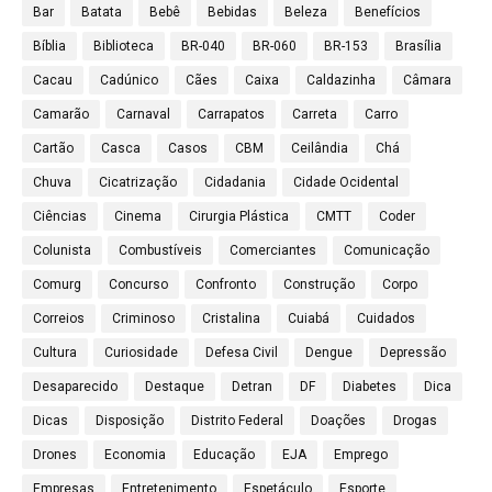
Bar
Batata
Bebê
Bebidas
Beleza
Benefícios
Bíblia
Biblioteca
BR-040
BR-060
BR-153
Brasília
Cacau
Cadúnico
Cães
Caixa
Caldazinha
Câmara
Camarão
Carnaval
Carrapatos
Carreta
Carro
Cartão
Casca
Casos
CBM
Ceilândia
Chá
Chuva
Cicatrização
Cidadania
Cidade Ocidental
Ciências
Cinema
Cirurgia Plástica
CMTT
Coder
Colunista
Combustíveis
Comerciantes
Comunicação
Comurg
Concurso
Confronto
Construção
Corpo
Correios
Criminoso
Cristalina
Cuiabá
Cuidados
Cultura
Curiosidade
Defesa Civil
Dengue
Depressão
Desaparecido
Destaque
Detran
DF
Diabetes
Dica
Dicas
Disposição
Distrito Federal
Doações
Drogas
Drones
Economia
Educação
EJA
Emprego
Empresas
Entretenimento
Espetáculo
Esporte