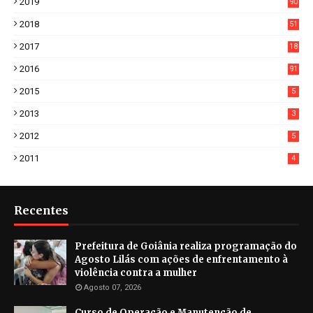
2019
90
6
2018
51
3
2017
18
2
2016
91
2015
5
2013
3
2012
5
2011
4
Recentes
Prefeitura de Goiânia realiza programação do
Agosto Lilás com ações de enfrentamento à
violência contra a mulher
Agosto 07, 2026
Curso de Operação e Manutenção de