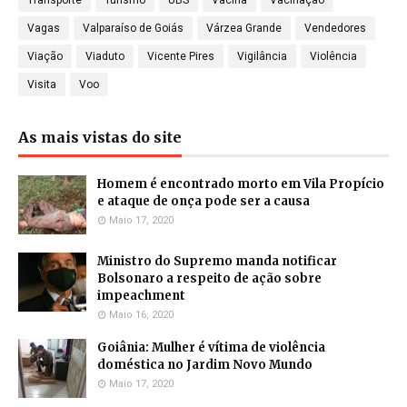
Transporte
Turismo
UBS
Vacina
Vacinação
Vagas
Valparaíso de Goiás
Várzea Grande
Vendedores
Viação
Viaduto
Vicente Pires
Vigilância
Violência
Visita
Voo
As mais vistas do site
Homem é encontrado morto em Vila Propício
e ataque de onça pode ser a causa
Maio 17, 2020
Ministro do Supremo manda notificar
Bolsonaro a respeito de ação sobre
impeachment
Maio 16, 2020
Goiânia: Mulher é vítima de violência
doméstica no Jardim Novo Mundo
Maio 17, 2020