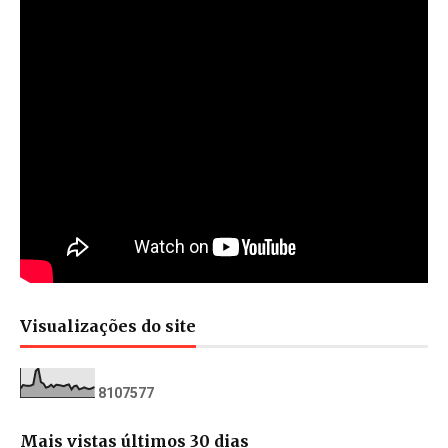
Visualizações do site
8
1
0
7
5
7
7
Mais vistas últimos 30 dias