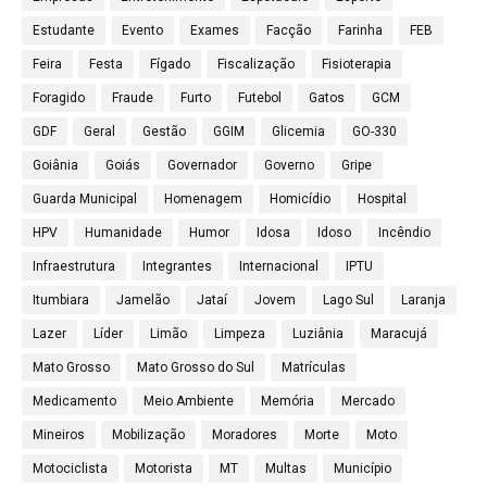
Estudante
Evento
Exames
Facção
Farinha
FEB
Feira
Festa
Fígado
Fiscalização
Fisioterapia
Foragido
Fraude
Furto
Futebol
Gatos
GCM
GDF
Geral
Gestão
GGIM
Glicemia
GO-330
Goiânia
Goiás
Governador
Governo
Gripe
Guarda Municipal
Homenagem
Homicídio
Hospital
HPV
Humanidade
Humor
Idosa
Idoso
Incêndio
Infraestrutura
Integrantes
Internacional
IPTU
Itumbiara
Jamelão
Jataí
Jovem
Lago Sul
Laranja
Lazer
Líder
Limão
Limpeza
Luziânia
Maracujá
Mato Grosso
Mato Grosso do Sul
Matrículas
Medicamento
Meio Ambiente
Memória
Mercado
Mineiros
Mobilização
Moradores
Morte
Moto
Motociclista
Motorista
MT
Multas
Município