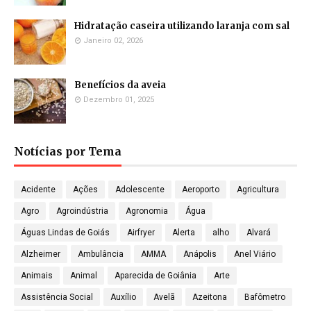
Hidratação caseira utilizando laranja com sal
Janeiro 02, 2026
Benefícios da aveia
Dezembro 01, 2025
Notícias por Tema
Acidente
Ações
Adolescente
Aeroporto
Agricultura
Agro
Agroindústria
Agronomia
Água
Águas Lindas de Goiás
Airfryer
Alerta
alho
Alvará
Alzheimer
Ambulância
AMMA
Anápolis
Anel Viário
Animais
Animal
Aparecida de Goiânia
Arte
Assistência Social
Auxílio
Avelã
Azeitona
Bafômetro