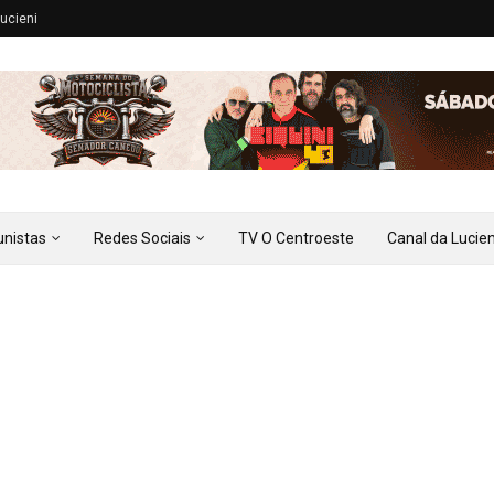
ucieni
unistas
Redes Sociais
TV O Centroeste
Canal da Lucien