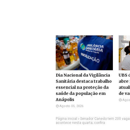
Dia Nacional da Vigilância
UBS d
Sanitária destaca trabalho
abre 
essencial na proteção da
atual
saúde da população em
de v
Anápolis
Agos
Agosto 05, 2026
Página inicial
Senador Canedo tem 200 vagas
acontece nesta quarta; confira