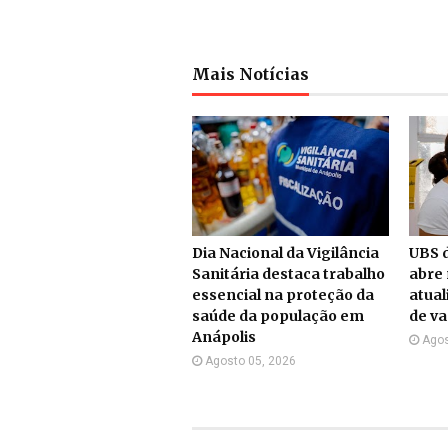
Mais Notícias
Dia Nacional da Vigilância
UBS d
Sanitária destaca trabalho
abre 
essencial na proteção da
atual
saúde da população em
de v
Anápolis
Agos
Agosto 05, 2026