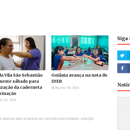
Siga 
a Vila São Sebastião
Goiânia avança na nota do
neste sábado para
IDEB
Notí
ização da caderneta
Agosto 05, 2026
acinação
to 05, 2026
 abertas para empresa de concreto pré-moldado, seleção