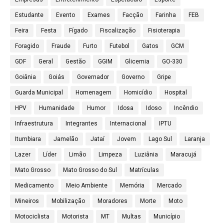
Estudante
Evento
Exames
Facção
Farinha
FEB
Feira
Festa
Fígado
Fiscalização
Fisioterapia
Foragido
Fraude
Furto
Futebol
Gatos
GCM
GDF
Geral
Gestão
GGIM
Glicemia
GO-330
Goiânia
Goiás
Governador
Governo
Gripe
Guarda Municipal
Homenagem
Homicídio
Hospital
HPV
Humanidade
Humor
Idosa
Idoso
Incêndio
Infraestrutura
Integrantes
Internacional
IPTU
Itumbiara
Jamelão
Jataí
Jovem
Lago Sul
Laranja
Lazer
Líder
Limão
Limpeza
Luziânia
Maracujá
Mato Grosso
Mato Grosso do Sul
Matrículas
Medicamento
Meio Ambiente
Memória
Mercado
Mineiros
Mobilização
Moradores
Morte
Moto
Motociclista
Motorista
MT
Multas
Município