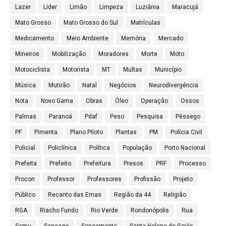
Lazer
Líder
Limão
Limpeza
Luziânia
Maracujá
Mato Grosso
Mato Grosso do Sul
Matrículas
Medicamento
Meio Ambiente
Memória
Mercado
Mineiros
Mobilização
Moradores
Morte
Moto
Motociclista
Motorista
MT
Multas
Município
Música
Mutirão
Natal
Negócios
Neurodivergência
Nota
Novo Gama
Obras
Óleo
Operação
Ossos
Palmas
Paranoá
Pdaf
Peso
Pesquisa
Pêssego
PF
Pimenta
Plano Piloto
Plantas
PM
Polícia Civil
Policial
Policlínica
Política
População
Porto Nacional
Prefeita
Prefeito
Prefeitura
Presos
PRF
Processo
Procon
Professor
Professores
Profissão
Projeto
Público
Recanto das Emas
Região da 44
Religião
RGA
Riacho Fundo
Rio Verde
Rondonópolis
Rua