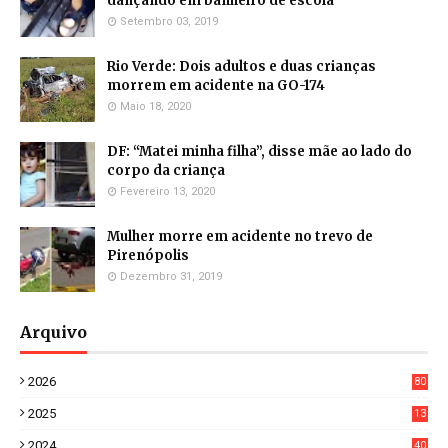
dançando em banheiro de escola
Setembro 03, 2019
Rio Verde: Dois adultos e duas crianças
morrem em acidente na GO-174
Maio 18, 2020
DF: “Matei minha filha”, disse mãe ao lado do
corpo da criança
Fevereiro 13, 2020
Mulher morre em acidente no trevo de
Pirenópolis
Dezembro 31, 2019
Arquivo
2026
80
4
2025
13
21
2024
40