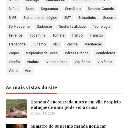
Samu
Saneago
Saneamento
Santa Helena de Goiás
Saúde
Seca
Segurança
Semáforo
Senador Canedo
SIME
Sistema imunológico
SMT
Sobradinho
Socorro
Sol Nascente
Sudoeste
Sustentabilidade
Tecnologia
Terrenos
Tocantins
Tomate
Tráfico
Trânsito
Transporte
Turismo
UBS
Vacina
Vacinação
Vagas
Valparaíso de Goiás
Várzea Grande
Vendedores
Viação
Viaduto
Vicente Pires
Vigilância
Violência
Visita
Voo
As mais vistas do site
Homem é encontrado morto em Vila Propício
e ataque de onça pode ser a causa
Maio 17, 2020
Ministro do Supremo manda notificar