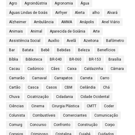
Agro
Agroindústria
Agronomia
Água
Águas Lindas de Goiás
Airfryer
Alerta
alho
Alvará
Alzheimer
Ambulância
AMMA
Anápolis
Anel Viário
Animais
Animal
Aparecida de Goiânia
Arte
Assistência Social
Auxílio
Avelã
Azeitona
Bafômetro
Bar
Batata
Bebê
Bebidas
Beleza
Benefícios
Bíblia
Biblioteca
BR-040
BR-060
BR-153
Brasília
Cacau
Cadúnico
Cães
Caixa
Caldazinha
Câmara
Camarão
Carnaval
Carrapatos
Carreta
Carro
Cartão
Casca
Casos
CBM
Ceilândia
Chá
Chuva
Cicatrização
Cidadania
Cidade Ocidental
Ciências
Cinema
Cirurgia Plástica
CMTT
Coder
Colunista
Combustíveis
Comerciantes
Comunicação
Comurg
Concurso
Confronto
Construção
Corpo
Correios
Criminoso
Cristalina
Cuiabá
Cuidados