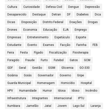
Cultura
Curiosidade
Defesa Civil
Dengue
Depressão
Desaparecido
Destaque
Detran
DF
Diabetes
Dica
Dicas
Disposição
Distrito Federal
Doações
Drogas
Drones
Economia
Educação
EJA
Emprego
Empresas
Entretenimento
Espetáculo
Esporte
Estudante
Evento
Exames
Facção
Farinha
FEB
Feira
Festa
Fígado
Fiscalização
Fisioterapia
Foragido
Fraude
Furto
Futebol
Gatos
GCM
GDF
Geral
Gestão
GGIM
Glicemia
GO-330
Goiânia
Goiás
Governador
Governo
Gripe
Guarda Municipal
Homenagem
Homicídio
Hospital
HPV
Humanidade
Humor
Idosa
Idoso
Incêndio
Infraestrutura
Integrantes
Internacional
IPTU
Itumbiara
Jamelão
Jataí
Jovem
Lago Sul
Laranja