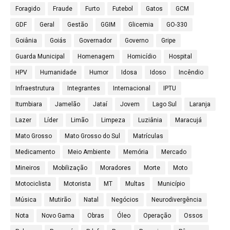
Foragido
Fraude
Furto
Futebol
Gatos
GCM
GDF
Geral
Gestão
GGIM
Glicemia
GO-330
Goiânia
Goiás
Governador
Governo
Gripe
Guarda Municipal
Homenagem
Homicídio
Hospital
HPV
Humanidade
Humor
Idosa
Idoso
Incêndio
Infraestrutura
Integrantes
Internacional
IPTU
Itumbiara
Jamelão
Jataí
Jovem
Lago Sul
Laranja
Lazer
Líder
Limão
Limpeza
Luziânia
Maracujá
Mato Grosso
Mato Grosso do Sul
Matrículas
Medicamento
Meio Ambiente
Memória
Mercado
Mineiros
Mobilização
Moradores
Morte
Moto
Motociclista
Motorista
MT
Multas
Município
Música
Mutirão
Natal
Negócios
Neurodivergência
Nota
Novo Gama
Obras
Óleo
Operação
Ossos