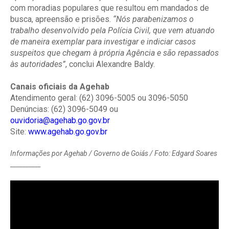
com moradias populares que resultou em mandados de
busca, apreensão e prisões.
“Nós parabenizamos o
trabalho desenvolvido pela Polícia Civil, que vem atuando
de maneira exemplar para investigar e indiciar casos
suspeitos que chegam à própria Agência e são repassados
às autoridades”
, conclui Alexandre Baldy.
Canais oficiais da Agehab
Atendimento geral: (62) 3096-5005 ou 3096-5050
Denúncias: (62) 3096-5049 ou
ouvidoria@agehab.go.gov.br
Site:
www.agehab.go.gov.br
Informações por Agehab / Governo de Goiás / Foto: Edgard Soares
__________