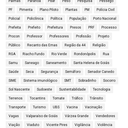
Palmas
Paranoá
Pdaf
Peso
Pesquisa
Pêssego
PF
Pimenta
Plano Piloto
Plantas
PM
Polícia Civil
Policial
Policlínica
Política
População
Porto Nacional
Prefeita
Prefeito
Prefeitura
Presos
PRF
Processo
Procon
Professor
Professores
Profissão
Projeto
Público
Recanto das Emas
Região da 44
Religião
RGA
Riacho Fundo
Rio Verde
Rondonópolis
Rua
Samu
Saneago
Saneamento
Santa Helena de Goiás
Saúde
Seca
Segurança
Semáforo
Senador Canedo
SIME
Sistema imunológico
SMT
Sobradinho
Socorro
Sol Nascente
Sudoeste
Sustentabilidade
Tecnologia
Terrenos
Tocantins
Tomate
Tráfico
Trânsito
Transporte
Turismo
UBS
Vacina
Vacinação
Vagas
Valparaíso de Goiás
Várzea Grande
Vendedores
Viação
Viaduto
Vicente Pires
Vigilância
Violência