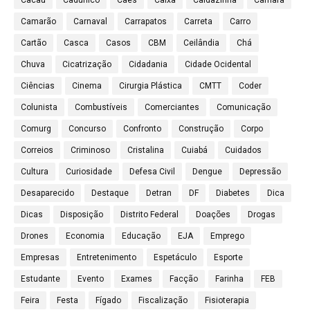
Cacau
Cadúnico
Cães
Caixa
Caldazinha
Câmara
Camarão
Carnaval
Carrapatos
Carreta
Carro
Cartão
Casca
Casos
CBM
Ceilândia
Chá
Chuva
Cicatrização
Cidadania
Cidade Ocidental
Ciências
Cinema
Cirurgia Plástica
CMTT
Coder
Colunista
Combustíveis
Comerciantes
Comunicação
Comurg
Concurso
Confronto
Construção
Corpo
Correios
Criminoso
Cristalina
Cuiabá
Cuidados
Cultura
Curiosidade
Defesa Civil
Dengue
Depressão
Desaparecido
Destaque
Detran
DF
Diabetes
Dica
Dicas
Disposição
Distrito Federal
Doações
Drogas
Drones
Economia
Educação
EJA
Emprego
Empresas
Entretenimento
Espetáculo
Esporte
Estudante
Evento
Exames
Facção
Farinha
FEB
Feira
Festa
Fígado
Fiscalização
Fisioterapia