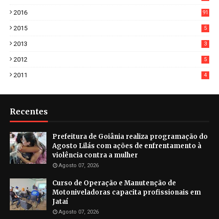
2
2016
91
2015
5
2013
3
2012
5
2011
4
Recentes
Prefeitura de Goiânia realiza programação do
Agosto Lilás com ações de enfrentamento à
violência contra a mulher
Agosto 07, 2026
Curso de Operação e Manutenção de
Motoniveladoras capacita profissionais em
Jataí
Agosto 07, 2026