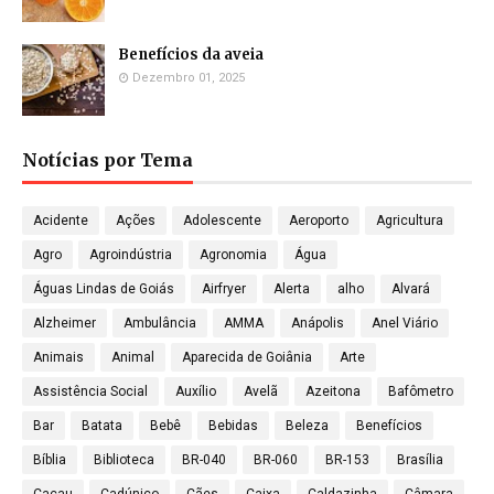
Benefícios da aveia
Dezembro 01, 2025
Notícias por Tema
Acidente
Ações
Adolescente
Aeroporto
Agricultura
Agro
Agroindústria
Agronomia
Água
Águas Lindas de Goiás
Airfryer
Alerta
alho
Alvará
Alzheimer
Ambulância
AMMA
Anápolis
Anel Viário
Animais
Animal
Aparecida de Goiânia
Arte
Assistência Social
Auxílio
Avelã
Azeitona
Bafômetro
Bar
Batata
Bebê
Bebidas
Beleza
Benefícios
Bíblia
Biblioteca
BR-040
BR-060
BR-153
Brasília