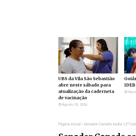
UBS da Vila São Sebastião
Goiân
abre neste sábado para
IDEB
atualização da caderneta
Agos
de vacinação
Agosto 05, 2026
Página inicial
Senador Canedo sedia 12ª Con