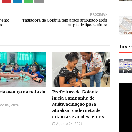
PRÓXIMA
mento
Tatuadora de Goiânia tem braço amputado após
no
cirurgia de lipoescultura
Insc
ia avança na nota do
Prefeitura de Goiânia
inicia Campanha de
Multivacinação para
to 05, 2026
atualizar caderneta de
crianças e adolescentes
Agosto 04, 2026