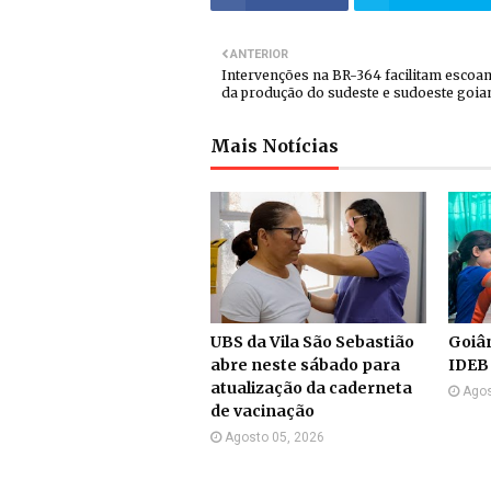
ANTERIOR
Intervenções na BR-364 facilitam escoa
da produção do sudeste e sudoeste goia
Mais Notícias
UBS da Vila São Sebastião
Goiân
abre neste sábado para
IDEB
atualização da caderneta
Agos
de vacinação
Agosto 05, 2026