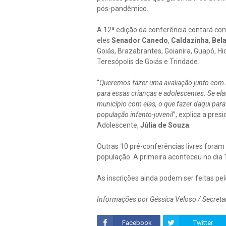
pós-pandêmico.
A 12ª edição da conferência contará com
eles
Senador Canedo
,
Caldazinha
,
Bela
Goiás, Brazabrantes, Goianira, Guapó, Hi
Teresópolis de Goiás e Trindade.
“
Queremos fazer uma avaliação junto com
para essas crianças e adolescentes. Se ela
município com elas, o que fazer daqui para
população infanto-juvenil
”, explica a pre
Adolescente,
Júlia de Souza
.
Outras 10 pré-conferências livres foram
população. A primeira aconteceu no dia 1
As inscrições ainda podem ser feitas pe
Informações por Géssica Veloso / Secret
Facebook
Twitter