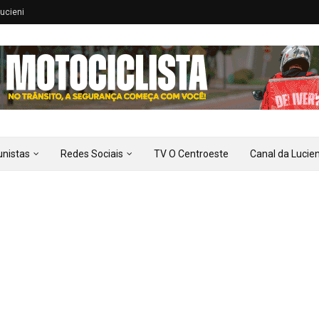
ucieni
unistas
Redes Sociais
TV O Centroeste
Canal da Lucien