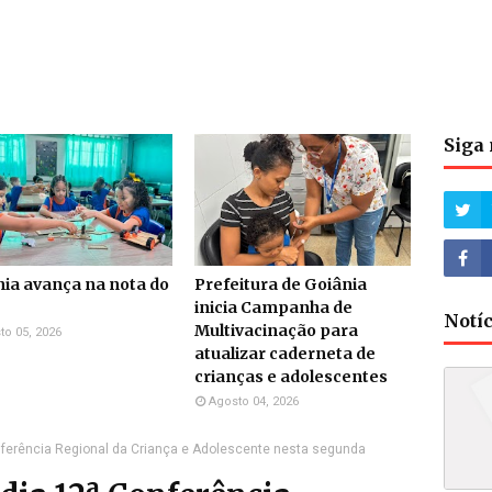
Siga 
ia avança na nota do
Prefeitura de Goiânia
inicia Campanha de
Notí
Multivacinação para
to 05, 2026
atualizar caderneta de
crianças e adolescentes
Agosto 04, 2026
ferência Regional da Criança e Adolescente nesta segunda