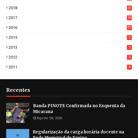
6
2018
51
3
2017
18
2
2016
91
2015
5
2013
3
2012
5
2011
4
Recentes
Banda PINOTE Confirmada no Esquenta da
Micarana
Agosto 08, 2026
Regularização da carga horária docente na
Rede Municipal de Ensino