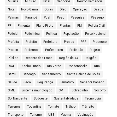
Música
Mutirão
Natal
Negócios
Neurodivergência
Nota
Novo Gama
Obras
Óleo
Operação
Ossos
Palmas
Paranoá
Pdaf
Peso
Pesquisa
Pêssego
PF
Pimenta
Plano Piloto
Plantas
PM
Polícia Civil
Policial
Policlínica
Política
População
Porto Nacional
Prefeita
Prefeito
Prefeitura
Presos
PRF
Processo
Procon
Professor
Professores
Profissão
Projeto
Público
Recanto das Emas
Região da 44
Religião
RGA
Riacho Fundo
Rio Verde
Rondonópolis
Rua
Samu
Saneago
Saneamento
Santa Helena de Goiás
Saúde
Seca
Segurança
Semáforo
Senador Canedo
SIME
Sistema imunológico
SMT
Sobradinho
Socorro
Sol Nascente
Sudoeste
Sustentabilidade
Tecnologia
Terrenos
Tocantins
Tomate
Tráfico
Trânsito
Transporte
Turismo
UBS
Vacina
Vacinação