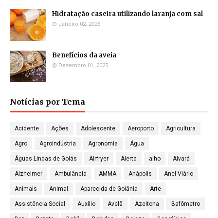
Hidratação caseira utilizando laranja com sal
Janeiro 02, 2026
Benefícios da aveia
Dezembro 01, 2025
Notícias por Tema
Acidente
Ações
Adolescente
Aeroporto
Agricultura
Agro
Agroindústria
Agronomia
Água
Águas Lindas de Goiás
Airfryer
Alerta
alho
Alvará
Alzheimer
Ambulância
AMMA
Anápolis
Anel Viário
Animais
Animal
Aparecida de Goiânia
Arte
Assistência Social
Auxílio
Avelã
Azeitona
Bafômetro