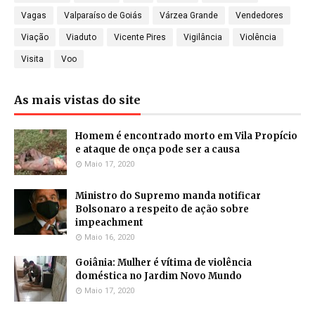
Vagas
Valparaíso de Goiás
Várzea Grande
Vendedores
Viação
Viaduto
Vicente Pires
Vigilância
Violência
Visita
Voo
As mais vistas do site
Homem é encontrado morto em Vila Propício
e ataque de onça pode ser a causa
Maio 17, 2020
Ministro do Supremo manda notificar
Bolsonaro a respeito de ação sobre
impeachment
Maio 16, 2020
Goiânia: Mulher é vítima de violência
doméstica no Jardim Novo Mundo
Maio 17, 2020