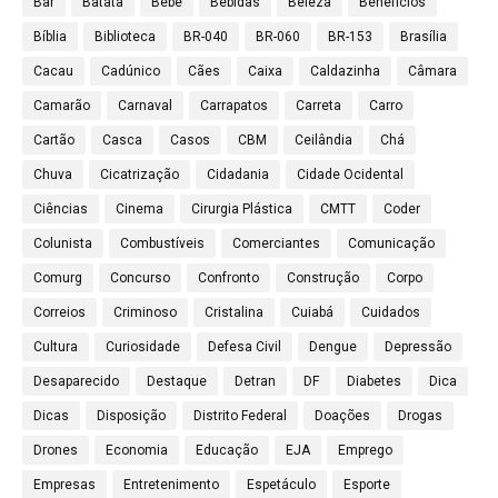
Bar
Batata
Bebê
Bebidas
Beleza
Benefícios
Bíblia
Biblioteca
BR-040
BR-060
BR-153
Brasília
Cacau
Cadúnico
Cães
Caixa
Caldazinha
Câmara
Camarão
Carnaval
Carrapatos
Carreta
Carro
Cartão
Casca
Casos
CBM
Ceilândia
Chá
Chuva
Cicatrização
Cidadania
Cidade Ocidental
Ciências
Cinema
Cirurgia Plástica
CMTT
Coder
Colunista
Combustíveis
Comerciantes
Comunicação
Comurg
Concurso
Confronto
Construção
Corpo
Correios
Criminoso
Cristalina
Cuiabá
Cuidados
Cultura
Curiosidade
Defesa Civil
Dengue
Depressão
Desaparecido
Destaque
Detran
DF
Diabetes
Dica
Dicas
Disposição
Distrito Federal
Doações
Drogas
Drones
Economia
Educação
EJA
Emprego
Empresas
Entretenimento
Espetáculo
Esporte