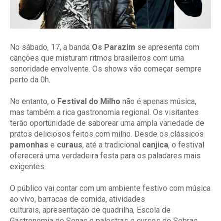
No sábado, 17, a banda
Os Parazim
se apresenta com
canções que misturam ritmos brasileiros com uma
sonoridade envolvente. Os shows vão começar sempre
perto da 0h.
No entanto, o
Festival do Milho
não é apenas música,
mas também a rica gastronomia regional. Os visitantes
terão oportunidade de saborear uma ampla variedade de
pratos deliciosos feitos com milho. Desde os clássicos
pamonhas
e
curaus
, até a tradicional
canjica
, o festival
oferecerá uma verdadeira festa para os paladares mais
exigentes.
O público vai contar com um ambiente festivo com música
ao vivo, barracas de comida, atividades
culturais,
apresentação de quadrilha, Escola de
Gastronomia do Senac e palestras e cursos do Sebrae.