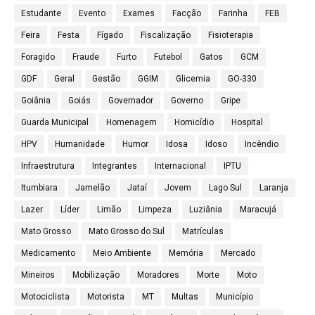
Estudante
Evento
Exames
Facção
Farinha
FEB
Feira
Festa
Fígado
Fiscalização
Fisioterapia
Foragido
Fraude
Furto
Futebol
Gatos
GCM
GDF
Geral
Gestão
GGIM
Glicemia
GO-330
Goiânia
Goiás
Governador
Governo
Gripe
Guarda Municipal
Homenagem
Homicídio
Hospital
HPV
Humanidade
Humor
Idosa
Idoso
Incêndio
Infraestrutura
Integrantes
Internacional
IPTU
Itumbiara
Jamelão
Jataí
Jovem
Lago Sul
Laranja
Lazer
Líder
Limão
Limpeza
Luziânia
Maracujá
Mato Grosso
Mato Grosso do Sul
Matrículas
Medicamento
Meio Ambiente
Memória
Mercado
Mineiros
Mobilização
Moradores
Morte
Moto
Motociclista
Motorista
MT
Multas
Município