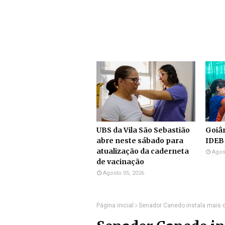
UBS da Vila São Sebastião
Goiân
abre neste sábado para
IDEB
atualização da caderneta
Agos
de vacinação
Agosto 05, 2026
Página inicial
Senador Canedo instala mais d