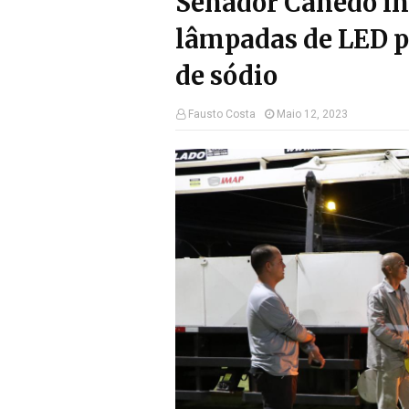
Senador Canedo ins
lâmpadas de LED pe
de sódio
Fausto Costa
Maio 12, 2023