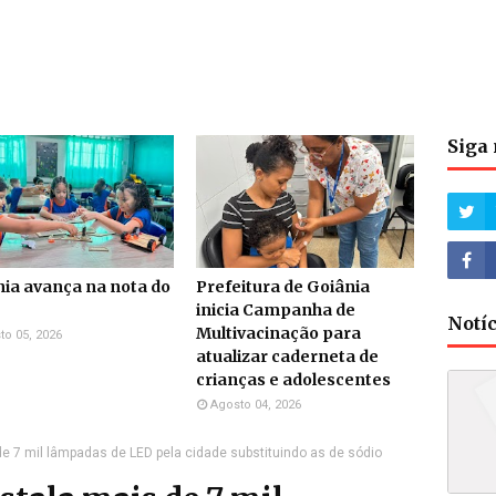
Siga 
ia avança na nota do
Prefeitura de Goiânia
inicia Campanha de
Notí
Multivacinação para
to 05, 2026
atualizar caderneta de
crianças e adolescentes
Agosto 04, 2026
e 7 mil lâmpadas de LED pela cidade substituindo as de sódio