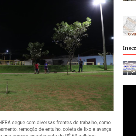
Insc
NFRA segue com diversas frentes de trabalho, como
eamento, remoção de entulho, coleta de lixo e avança
 que somam investimento de R$ 63 milhões.