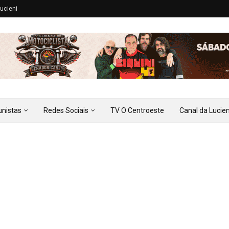
ucieni
unistas
Redes Sociais
TV O Centroeste
Canal da Lucien