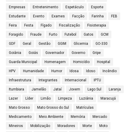
Empresas
Entretenimento
Espetáculo
Esporte
Estudante
Evento
Exames
Facção
Farinha
FEB
Feira
Festa
Fígado
Fiscalização
Fisioterapia
Foragido
Fraude
Furto
Futebol
Gatos
GCM
GDF
Geral
Gestão
GGIM
Glicemia
GO-330
Goiânia
Goiás
Governador
Governo
Gripe
Guarda Municipal
Homenagem
Homicídio
Hospital
HPV
Humanidade
Humor
Idosa
Idoso
Incêndio
Infraestrutura
Integrantes
Internacional
IPTU
Itumbiara
Jamelão
Jataí
Jovem
Lago Sul
Laranja
Lazer
Líder
Limão
Limpeza
Luziânia
Maracujá
Mato Grosso
Mato Grosso do Sul
Matrículas
Medicamento
Meio Ambiente
Memória
Mercado
Mineiros
Mobilização
Moradores
Morte
Moto