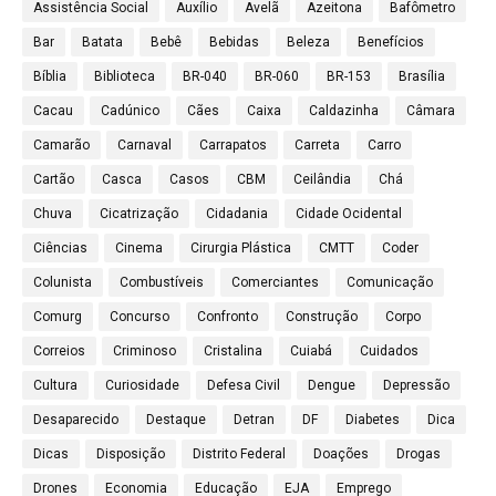
Assistência Social
Auxílio
Avelã
Azeitona
Bafômetro
Bar
Batata
Bebê
Bebidas
Beleza
Benefícios
Bíblia
Biblioteca
BR-040
BR-060
BR-153
Brasília
Cacau
Cadúnico
Cães
Caixa
Caldazinha
Câmara
Camarão
Carnaval
Carrapatos
Carreta
Carro
Cartão
Casca
Casos
CBM
Ceilândia
Chá
Chuva
Cicatrização
Cidadania
Cidade Ocidental
Ciências
Cinema
Cirurgia Plástica
CMTT
Coder
Colunista
Combustíveis
Comerciantes
Comunicação
Comurg
Concurso
Confronto
Construção
Corpo
Correios
Criminoso
Cristalina
Cuiabá
Cuidados
Cultura
Curiosidade
Defesa Civil
Dengue
Depressão
Desaparecido
Destaque
Detran
DF
Diabetes
Dica
Dicas
Disposição
Distrito Federal
Doações
Drogas
Drones
Economia
Educação
EJA
Emprego