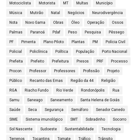
Motociclista
Motorista
MT
Multas
Município
Música
Mutirão
Natal
Negócios
Neurodivergência
Nota
Novo Gama
Obras
Óleo
Operação
Ossos
Palmas
Paranoá
Pdaf
Peso
Pesquisa
Pêssego
PF
Pimenta
Plano Piloto
Plantas
PM
Polícia Civil
Policial
Policlínica
Política
População
Porto Nacional
Prefeita
Prefeito
Prefeitura
Presos
PRF
Processo
Procon
Professor
Professores
Profissão
Projeto
Público
Recanto das Emas
Região da 44
Religião
RGA
Riacho Fundo
Rio Verde
Rondonópolis
Rua
Samu
Saneago
Saneamento
Santa Helena de Goiás
Saúde
Seca
Segurança
Semáforo
Senador Canedo
SIME
Sistema imunológico
SMT
Sobradinho
Socorro
Sol Nascente
Sudoeste
Sustentabilidade
Tecnologia
Terrenos
Tocantins
Tomate
Tráfico
Trânsito