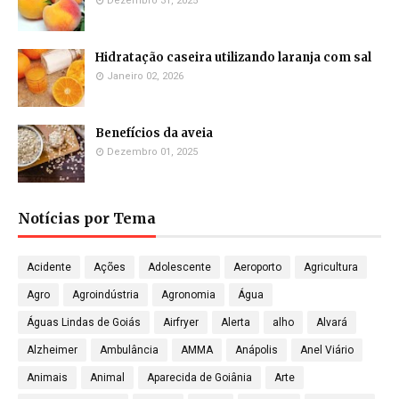
Dezembro 31, 2025
Hidratação caseira utilizando laranja com sal
Janeiro 02, 2026
Benefícios da aveia
Dezembro 01, 2025
Notícias por Tema
Acidente
Ações
Adolescente
Aeroporto
Agricultura
Agro
Agroindústria
Agronomia
Água
Águas Lindas de Goiás
Airfryer
Alerta
alho
Alvará
Alzheimer
Ambulância
AMMA
Anápolis
Anel Viário
Animais
Animal
Aparecida de Goiânia
Arte