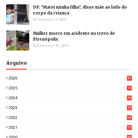
DF: “Matei minha filha”, disse mãe ao lado do
corpo da criança
Fevereiro 13, 2020
Mulher morre em acidente no trevo de
Pirenópolis
Dezembro 31, 2019
Arquivo
2026
81
3
2025
13
21
2024
40
1
2023
60
8
2022
64
7
2021
10
38
2020
89