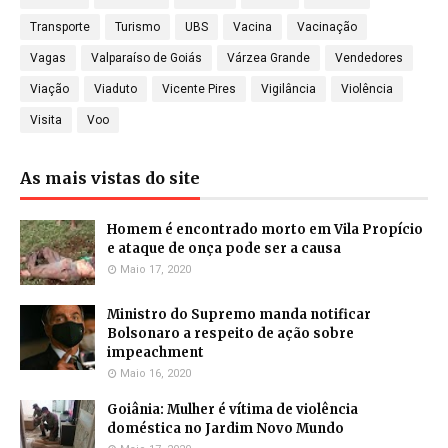
Transporte
Turismo
UBS
Vacina
Vacinação
Vagas
Valparaíso de Goiás
Várzea Grande
Vendedores
Viação
Viaduto
Vicente Pires
Vigilância
Violência
Visita
Voo
As mais vistas do site
Homem é encontrado morto em Vila Propício
e ataque de onça pode ser a causa
Maio 17, 2020
Ministro do Supremo manda notificar
Bolsonaro a respeito de ação sobre
impeachment
Maio 16, 2020
Goiânia: Mulher é vítima de violência
doméstica no Jardim Novo Mundo