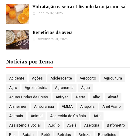
Hidratação caseira utilizando laranja com sal
Janeiro 02, 2026
Benefícios da aveia
Dezembro 01, 2025
Notícias por Tema
Acidente
Ações
Adolescente
Aeroporto
Agricultura
Agro
Agroindústria
Agronomia
Água
Águas Lindas de Goiás
Airfryer
Alerta
alho
Alvará
Alzheimer
Ambulância
AMMA
Anápolis
Anel Viário
Animais
Animal
Aparecida de Goiânia
Arte
Assistência Social
Auxílio
Avelã
Azeitona
Bafômetro
Bar
Batata
Bebê
Bebidas
Beleza
Benefícios