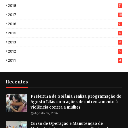
6
2018
51
3
2017
18
2
2016
91
2015
5
2013
3
2012
5
2011
4
Recentes
Prefeitura de Goiânia realiza programação do
Agosto Lilás com ações de enfrentamento à
violência contra a mulher
Agosto 07, 2026
Curso de Operação e Manutenção de