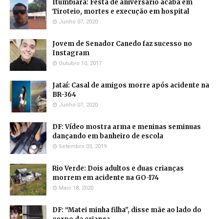
Itumbiara: Festa de aniversário acaba em
Tiroteio, mortes e execução em hospital
Junho 07, 2020
Jovem de Senador Canedo faz sucesso no
Instagram
Outubro 10, 2017
Jataí: Casal de amigos morre após acidente na
BR-364
Junho 07, 2020
DF: Vídeo mostra arma e meninas seminuas
dançando em banheiro de escola
Setembro 03, 2019
Rio Verde: Dois adultos e duas crianças
morrem em acidente na GO-174
Maio 18, 2020
DF: “Matei minha filha”, disse mãe ao lado do