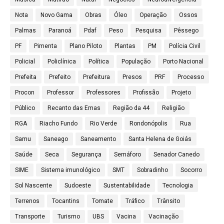
Nota
Novo Gama
Obras
Óleo
Operação
Ossos
Palmas
Paranoá
Pdaf
Peso
Pesquisa
Pêssego
PF
Pimenta
Plano Piloto
Plantas
PM
Polícia Civil
Policial
Policlínica
Política
População
Porto Nacional
Prefeita
Prefeito
Prefeitura
Presos
PRF
Processo
Procon
Professor
Professores
Profissão
Projeto
Público
Recanto das Emas
Região da 44
Religião
RGA
Riacho Fundo
Rio Verde
Rondonópolis
Rua
Samu
Saneago
Saneamento
Santa Helena de Goiás
Saúde
Seca
Segurança
Semáforo
Senador Canedo
SIME
Sistema imunológico
SMT
Sobradinho
Socorro
Sol Nascente
Sudoeste
Sustentabilidade
Tecnologia
Terrenos
Tocantins
Tomate
Tráfico
Trânsito
Transporte
Turismo
UBS
Vacina
Vacinação