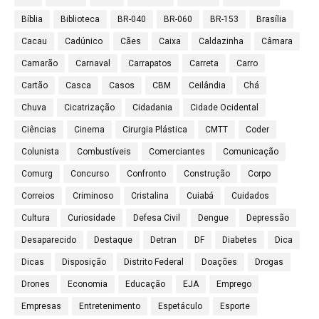
Bíblia
Biblioteca
BR-040
BR-060
BR-153
Brasília
Cacau
Cadúnico
Cães
Caixa
Caldazinha
Câmara
Camarão
Carnaval
Carrapatos
Carreta
Carro
Cartão
Casca
Casos
CBM
Ceilândia
Chá
Chuva
Cicatrização
Cidadania
Cidade Ocidental
Ciências
Cinema
Cirurgia Plástica
CMTT
Coder
Colunista
Combustíveis
Comerciantes
Comunicação
Comurg
Concurso
Confronto
Construção
Corpo
Correios
Criminoso
Cristalina
Cuiabá
Cuidados
Cultura
Curiosidade
Defesa Civil
Dengue
Depressão
Desaparecido
Destaque
Detran
DF
Diabetes
Dica
Dicas
Disposição
Distrito Federal
Doações
Drogas
Drones
Economia
Educação
EJA
Emprego
Empresas
Entretenimento
Espetáculo
Esporte