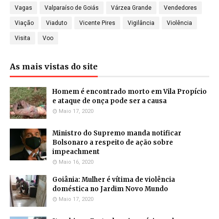
Vagas
Valparaíso de Goiás
Várzea Grande
Vendedores
Viação
Viaduto
Vicente Pires
Vigilância
Violência
Visita
Voo
As mais vistas do site
Homem é encontrado morto em Vila Propício
e ataque de onça pode ser a causa
Maio 17, 2020
Ministro do Supremo manda notificar
Bolsonaro a respeito de ação sobre
impeachment
Maio 16, 2020
Goiânia: Mulher é vítima de violência
doméstica no Jardim Novo Mundo
Maio 17, 2020