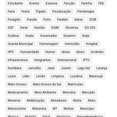
Estudante
Evento
Exames
Facção
Farinha
FEB
Feira
Festa
Fígado
Fiscalização
Fisioterapia
Foragido
Fraude
Furto
Futebol
Gatos
GCM
GDF
Geral
Gestão
GGIM
Glicemia
GO-330
Goiânia
Goiás
Governador
Governo
Gripe
Guarda Municipal
Homenagem
Homicídio
Hospital
HPV
Humanidade
Humor
Idosa
Idoso
Incêndio
Infraestrutura
Integrantes
Internacional
IPTU
Itumbiara
Jamelão
Jataí
Jovem
Lago Sul
Laranja
Lazer
Líder
Limão
Limpeza
Luziânia
Maracujá
Mato Grosso
Mato Grosso do Sul
Matrículas
Medicamento
Meio Ambiente
Memória
Mercado
Mineiros
Mobilização
Moradores
Morte
Moto
Motociclista
Motorista
MT
Multas
Município
Música
Mutirão
Natal
Negócios
Neurodivergência