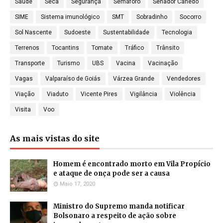
Saúde
Seca
Segurança
Semáforo
Senador Canedo
SIME
Sistema imunológico
SMT
Sobradinho
Socorro
Sol Nascente
Sudoeste
Sustentabilidade
Tecnologia
Terrenos
Tocantins
Tomate
Tráfico
Trânsito
Transporte
Turismo
UBS
Vacina
Vacinação
Vagas
Valparaíso de Goiás
Várzea Grande
Vendedores
Viação
Viaduto
Vicente Pires
Vigilância
Violência
Visita
Voo
As mais vistas do site
Homem é encontrado morto em Vila Propício
e ataque de onça pode ser a causa
Maio 17, 2020
Ministro do Supremo manda notificar
Bolsonaro a respeito de ação sobre