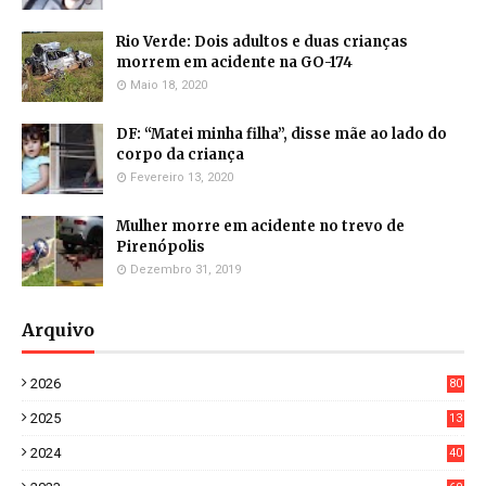
Rio Verde: Dois adultos e duas crianças
morrem em acidente na GO-174
Maio 18, 2020
DF: “Matei minha filha”, disse mãe ao lado do
corpo da criança
Fevereiro 13, 2020
Mulher morre em acidente no trevo de
Pirenópolis
Dezembro 31, 2019
Arquivo
2026
80
0
2025
13
21
2024
40
1