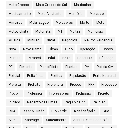
Mato Grosso
Mato Grosso do Sul
Matrículas
Medicamento
Meio Ambiente
Memória
Mercado
Mineiros
Mobilização
Moradores
Morte
Moto
Motociclista
Motorista
MT
Multas
Município
Música
Mutirão
Natal
Negócios
Neurodivergência
Nota
Novo Gama
Obras
Óleo
Operação
Ossos
Palmas
Paranoá
Pdaf
Peso
Pesquisa
Pêssego
PF
Pimenta
Plano Piloto
Plantas
PM
Polícia Civil
Policial
Policlínica
Política
População
Porto Nacional
Prefeita
Prefeito
Prefeitura
Presos
PRF
Processo
Procon
Professor
Professores
Profissão
Projeto
Público
Recanto das Emas
Região da 44
Religião
RGA
Riacho Fundo
Rio Verde
Rondonópolis
Rua
Samu
Saneago
Saneamento
Santa Helena de Goiás