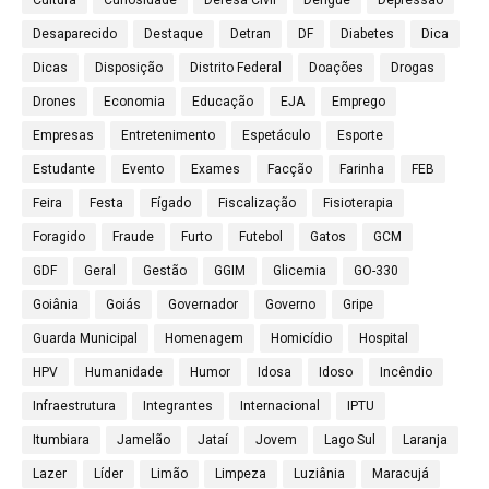
Cultura
Curiosidade
Defesa Civil
Dengue
Depressão
Desaparecido
Destaque
Detran
DF
Diabetes
Dica
Dicas
Disposição
Distrito Federal
Doações
Drogas
Drones
Economia
Educação
EJA
Emprego
Empresas
Entretenimento
Espetáculo
Esporte
Estudante
Evento
Exames
Facção
Farinha
FEB
Feira
Festa
Fígado
Fiscalização
Fisioterapia
Foragido
Fraude
Furto
Futebol
Gatos
GCM
GDF
Geral
Gestão
GGIM
Glicemia
GO-330
Goiânia
Goiás
Governador
Governo
Gripe
Guarda Municipal
Homenagem
Homicídio
Hospital
HPV
Humanidade
Humor
Idosa
Idoso
Incêndio
Infraestrutura
Integrantes
Internacional
IPTU
Itumbiara
Jamelão
Jataí
Jovem
Lago Sul
Laranja
Lazer
Líder
Limão
Limpeza
Luziânia
Maracujá