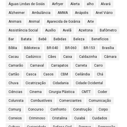
Águas Lindas de Goiás
Airfryer
Alerta
alho
Alvará
Alzheimer
Ambulância
AMMA
Anápolis
Anel Viário
Animais
Animal
Aparecida de Goiânia
Arte
Assistência Social
Auxílio
Avelã
Azeitona
Bafômetro
Bar
Batata
Bebê
Bebidas
Beleza
Benefícios
Bíblia
Biblioteca
BR-040
BR-060
BR-153
Brasília
Cacau
Cadúnico
Cães
Caixa
Caldazinha
Câmara
Camarão
Carnaval
Carrapatos
Carreta
Carro
Cartão
Casca
Casos
CBM
Ceilândia
Chá
Chuva
Cicatrização
Cidadania
Cidade Ocidental
Ciências
Cinema
Cirurgia Plástica
CMTT
Coder
Colunista
Combustíveis
Comerciantes
Comunicação
Comurg
Concurso
Confronto
Construção
Corpo
Correios
Criminoso
Cristalina
Cuiabá
Cuidados