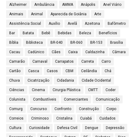
Alzheimer
Ambulância
AMMA
Anápolis
Anel Viário
Animais
Animal
Aparecida de Goiânia
Arte
Assistência Social
Auxílio
Avelã
Azeitona
Bafômetro
Bar
Batata
Bebê
Bebidas
Beleza
Benefícios
Bíblia
Biblioteca
BR-040
BR-060
BR-153
Brasília
Cacau
Cadúnico
Cães
Caixa
Caldazinha
Câmara
Camarão
Carnaval
Carrapatos
Carreta
Carro
Cartão
Casca
Casos
CBM
Ceilândia
Chá
Chuva
Cicatrização
Cidadania
Cidade Ocidental
Ciências
Cinema
Cirurgia Plástica
CMTT
Coder
Colunista
Combustíveis
Comerciantes
Comunicação
Comurg
Concurso
Confronto
Construção
Corpo
Correios
Criminoso
Cristalina
Cuiabá
Cuidados
Cultura
Curiosidade
Defesa Civil
Dengue
Depressão