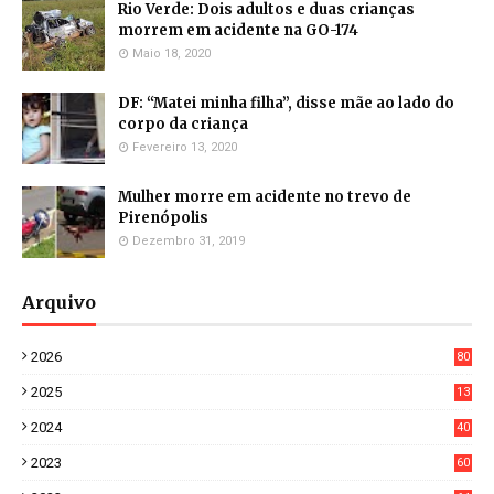
Rio Verde: Dois adultos e duas crianças
morrem em acidente na GO-174
Maio 18, 2020
DF: “Matei minha filha”, disse mãe ao lado do
corpo da criança
Fevereiro 13, 2020
Mulher morre em acidente no trevo de
Pirenópolis
Dezembro 31, 2019
Arquivo
2026
80
4
2025
13
21
2024
40
1
2023
60
8