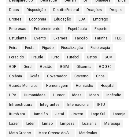
Desaparecido
Destaque
Detran
DF
Diabetes
Dica
Dicas
Disposição
Distrito Federal
Doações
Drogas
Drones
Economia
Educação
EJA
Emprego
Empresas
Entretenimento
Espetáculo
Esporte
Estudante
Evento
Exames
Facção
Farinha
FEB
Feira
Festa
Fígado
Fiscalização
Fisioterapia
Foragido
Fraude
Furto
Futebol
Gatos
GCM
GDF
Geral
Gestão
GGIM
Glicemia
GO-330
Goiânia
Goiás
Governador
Governo
Gripe
Guarda Municipal
Homenagem
Homicídio
Hospital
HPV
Humanidade
Humor
Idosa
Idoso
Incêndio
Infraestrutura
Integrantes
Internacional
IPTU
Itumbiara
Jamelão
Jataí
Jovem
Lago Sul
Laranja
Lazer
Líder
Limão
Limpeza
Luziânia
Maracujá
Mato Grosso
Mato Grosso do Sul
Matrículas