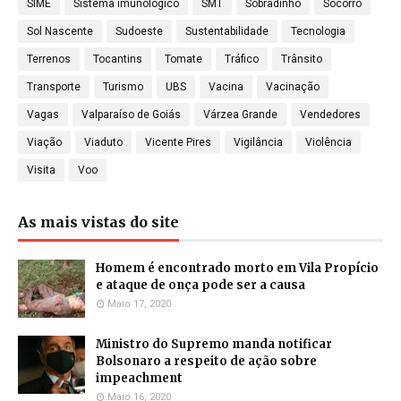
SIME
Sistema imunológico
SMT
Sobradinho
Socorro
Sol Nascente
Sudoeste
Sustentabilidade
Tecnologia
Terrenos
Tocantins
Tomate
Tráfico
Trânsito
Transporte
Turismo
UBS
Vacina
Vacinação
Vagas
Valparaíso de Goiás
Várzea Grande
Vendedores
Viação
Viaduto
Vicente Pires
Vigilância
Violência
Visita
Voo
As mais vistas do site
Homem é encontrado morto em Vila Propício
e ataque de onça pode ser a causa
Maio 17, 2020
Ministro do Supremo manda notificar
Bolsonaro a respeito de ação sobre
impeachment
Maio 16, 2020