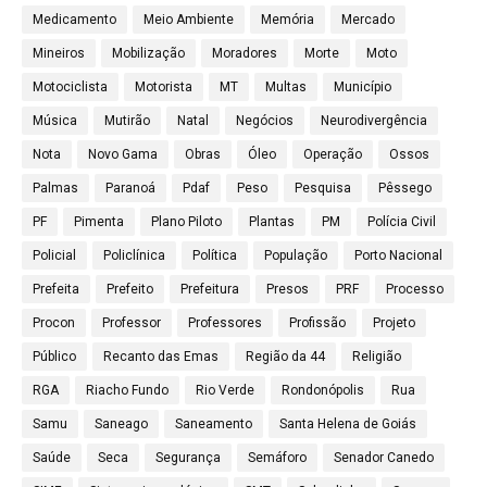
Medicamento
Meio Ambiente
Memória
Mercado
Mineiros
Mobilização
Moradores
Morte
Moto
Motociclista
Motorista
MT
Multas
Município
Música
Mutirão
Natal
Negócios
Neurodivergência
Nota
Novo Gama
Obras
Óleo
Operação
Ossos
Palmas
Paranoá
Pdaf
Peso
Pesquisa
Pêssego
PF
Pimenta
Plano Piloto
Plantas
PM
Polícia Civil
Policial
Policlínica
Política
População
Porto Nacional
Prefeita
Prefeito
Prefeitura
Presos
PRF
Processo
Procon
Professor
Professores
Profissão
Projeto
Público
Recanto das Emas
Região da 44
Religião
RGA
Riacho Fundo
Rio Verde
Rondonópolis
Rua
Samu
Saneago
Saneamento
Santa Helena de Goiás
Saúde
Seca
Segurança
Semáforo
Senador Canedo