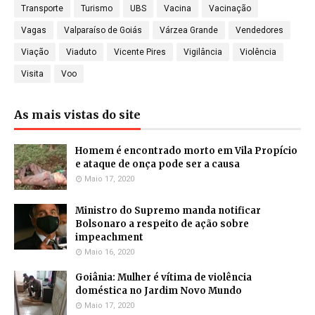
Transporte
Turismo
UBS
Vacina
Vacinação
Vagas
Valparaíso de Goiás
Várzea Grande
Vendedores
Viação
Viaduto
Vicente Pires
Vigilância
Violência
Visita
Voo
As mais vistas do site
Homem é encontrado morto em Vila Propício
e ataque de onça pode ser a causa
Maio 17, 2020
Ministro do Supremo manda notificar
Bolsonaro a respeito de ação sobre
impeachment
Maio 16, 2020
Goiânia: Mulher é vítima de violência
doméstica no Jardim Novo Mundo
Maio 17, 2020