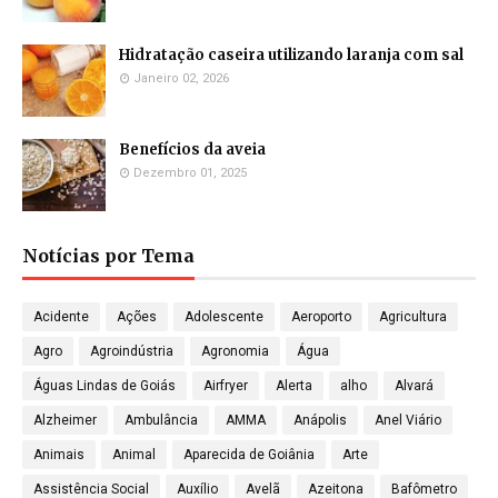
Hidratação caseira utilizando laranja com sal
Janeiro 02, 2026
Benefícios da aveia
Dezembro 01, 2025
Notícias por Tema
Acidente
Ações
Adolescente
Aeroporto
Agricultura
Agro
Agroindústria
Agronomia
Água
Águas Lindas de Goiás
Airfryer
Alerta
alho
Alvará
Alzheimer
Ambulância
AMMA
Anápolis
Anel Viário
Animais
Animal
Aparecida de Goiânia
Arte
Assistência Social
Auxílio
Avelã
Azeitona
Bafômetro