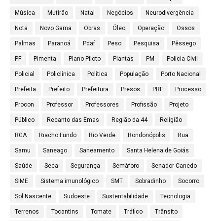
Música
Mutirão
Natal
Negócios
Neurodivergência
Nota
Novo Gama
Obras
Óleo
Operação
Ossos
Palmas
Paranoá
Pdaf
Peso
Pesquisa
Pêssego
PF
Pimenta
Plano Piloto
Plantas
PM
Polícia Civil
Policial
Policlínica
Política
População
Porto Nacional
Prefeita
Prefeito
Prefeitura
Presos
PRF
Processo
Procon
Professor
Professores
Profissão
Projeto
Público
Recanto das Emas
Região da 44
Religião
RGA
Riacho Fundo
Rio Verde
Rondonópolis
Rua
Samu
Saneago
Saneamento
Santa Helena de Goiás
Saúde
Seca
Segurança
Semáforo
Senador Canedo
SIME
Sistema imunológico
SMT
Sobradinho
Socorro
Sol Nascente
Sudoeste
Sustentabilidade
Tecnologia
Terrenos
Tocantins
Tomate
Tráfico
Trânsito