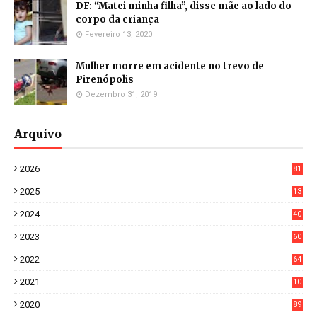
DF: “Matei minha filha”, disse mãe ao lado do
corpo da criança
Fevereiro 13, 2020
Mulher morre em acidente no trevo de
Pirenópolis
Dezembro 31, 2019
Arquivo
2026
81
3
2025
13
21
2024
40
1
2023
60
8
2022
64
7
2021
10
38
2020
89
7