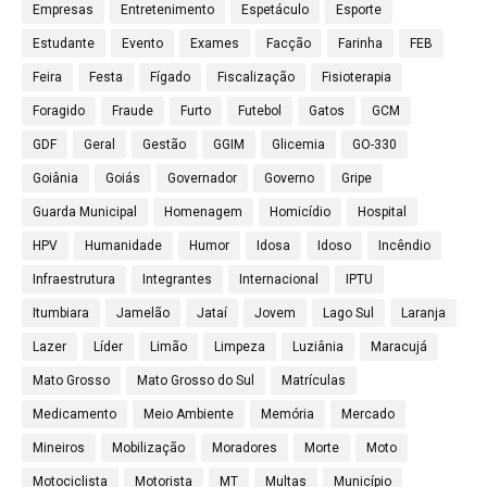
Empresas
Entretenimento
Espetáculo
Esporte
Estudante
Evento
Exames
Facção
Farinha
FEB
Feira
Festa
Fígado
Fiscalização
Fisioterapia
Foragido
Fraude
Furto
Futebol
Gatos
GCM
GDF
Geral
Gestão
GGIM
Glicemia
GO-330
Goiânia
Goiás
Governador
Governo
Gripe
Guarda Municipal
Homenagem
Homicídio
Hospital
HPV
Humanidade
Humor
Idosa
Idoso
Incêndio
Infraestrutura
Integrantes
Internacional
IPTU
Itumbiara
Jamelão
Jataí
Jovem
Lago Sul
Laranja
Lazer
Líder
Limão
Limpeza
Luziânia
Maracujá
Mato Grosso
Mato Grosso do Sul
Matrículas
Medicamento
Meio Ambiente
Memória
Mercado
Mineiros
Mobilização
Moradores
Morte
Moto
Motociclista
Motorista
MT
Multas
Município