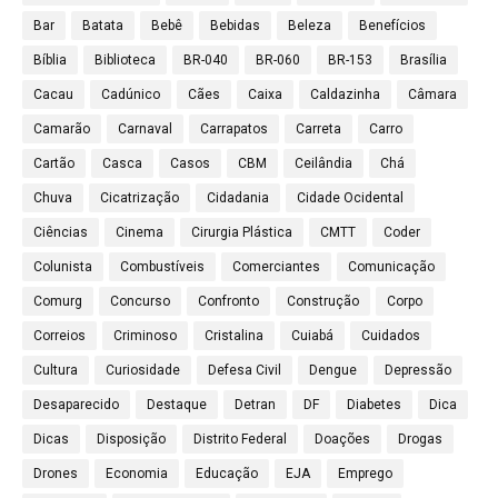
Bar
Batata
Bebê
Bebidas
Beleza
Benefícios
Bíblia
Biblioteca
BR-040
BR-060
BR-153
Brasília
Cacau
Cadúnico
Cães
Caixa
Caldazinha
Câmara
Camarão
Carnaval
Carrapatos
Carreta
Carro
Cartão
Casca
Casos
CBM
Ceilândia
Chá
Chuva
Cicatrização
Cidadania
Cidade Ocidental
Ciências
Cinema
Cirurgia Plástica
CMTT
Coder
Colunista
Combustíveis
Comerciantes
Comunicação
Comurg
Concurso
Confronto
Construção
Corpo
Correios
Criminoso
Cristalina
Cuiabá
Cuidados
Cultura
Curiosidade
Defesa Civil
Dengue
Depressão
Desaparecido
Destaque
Detran
DF
Diabetes
Dica
Dicas
Disposição
Distrito Federal
Doações
Drogas
Drones
Economia
Educação
EJA
Emprego