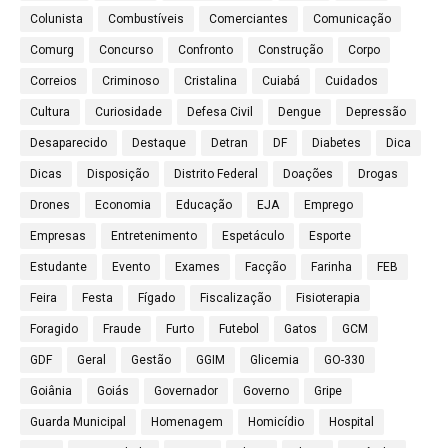
Colunista
Combustíveis
Comerciantes
Comunicação
Comurg
Concurso
Confronto
Construção
Corpo
Correios
Criminoso
Cristalina
Cuiabá
Cuidados
Cultura
Curiosidade
Defesa Civil
Dengue
Depressão
Desaparecido
Destaque
Detran
DF
Diabetes
Dica
Dicas
Disposição
Distrito Federal
Doações
Drogas
Drones
Economia
Educação
EJA
Emprego
Empresas
Entretenimento
Espetáculo
Esporte
Estudante
Evento
Exames
Facção
Farinha
FEB
Feira
Festa
Fígado
Fiscalização
Fisioterapia
Foragido
Fraude
Furto
Futebol
Gatos
GCM
GDF
Geral
Gestão
GGIM
Glicemia
GO-330
Goiânia
Goiás
Governador
Governo
Gripe
Guarda Municipal
Homenagem
Homicídio
Hospital