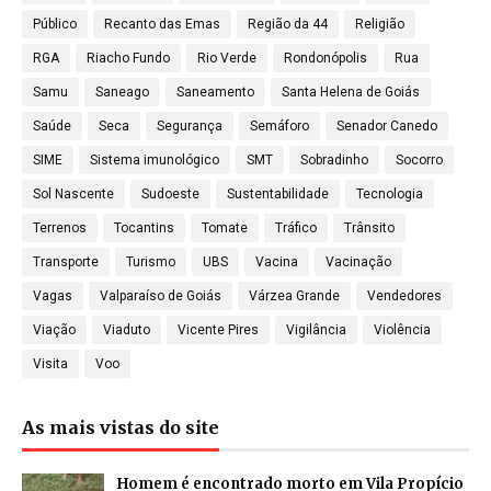
Público
Recanto das Emas
Região da 44
Religião
RGA
Riacho Fundo
Rio Verde
Rondonópolis
Rua
Samu
Saneago
Saneamento
Santa Helena de Goiás
Saúde
Seca
Segurança
Semáforo
Senador Canedo
SIME
Sistema imunológico
SMT
Sobradinho
Socorro
Sol Nascente
Sudoeste
Sustentabilidade
Tecnologia
Terrenos
Tocantins
Tomate
Tráfico
Trânsito
Transporte
Turismo
UBS
Vacina
Vacinação
Vagas
Valparaíso de Goiás
Várzea Grande
Vendedores
Viação
Viaduto
Vicente Pires
Vigilância
Violência
Visita
Voo
As mais vistas do site
Homem é encontrado morto em Vila Propício