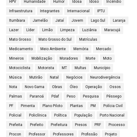
HPV
Humanidade
Humor
Idosa
Idoso
Incêndio
Infraestrutura
Integrantes
Internacional
IPTU
Itumbiara
Jamelão
Jataí
Jovem
Lago Sul
Laranja
Lazer
Líder
Limão
Limpeza
Luziânia
Maracujá
Mato Grosso
Mato Grosso do Sul
Matrículas
Medicamento
Meio Ambiente
Memória
Mercado
Mineiros
Mobilização
Moradores
Morte
Moto
Motociclista
Motorista
MT
Multas
Município
Música
Mutirão
Natal
Negócios
Neurodivergência
Nota
Novo Gama
Obras
Óleo
Operação
Ossos
Palmas
Paranoá
Pdaf
Peso
Pesquisa
Pêssego
PF
Pimenta
Plano Piloto
Plantas
PM
Polícia Civil
Policial
Policlínica
Política
População
Porto Nacional
Prefeita
Prefeito
Prefeitura
Presos
PRF
Processo
Procon
Professor
Professores
Profissão
Projeto