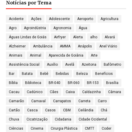
Notícias por Tema
Acidente
Ações
Adolescente
Aeroporto
Agricultura
Agro
Agroindústria
Agronomia
Água
Águas Lindas de Goiás
Airfryer
Alerta
alho
Alvará
Alzheimer
Ambulância
AMMA
Anápolis
Anel Viário
Animais
Animal
Aparecida de Goiânia
Arte
Assistência Social
Auxílio
Avelã
Azeitona
Bafômetro
Bar
Batata
Bebê
Bebidas
Beleza
Benefícios
Bíblia
Biblioteca
BR-040
BR-060
BR-153
Brasília
Cacau
Cadúnico
Cães
Caixa
Caldazinha
Câmara
Camarão
Carnaval
Carrapatos
Carreta
Carro
Cartão
Casca
Casos
CBM
Ceilândia
Chá
Chuva
Cicatrização
Cidadania
Cidade Ocidental
Ciências
Cinema
Cirurgia Plástica
CMTT
Coder