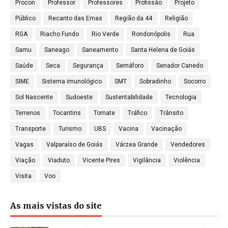
Procon
Professor
Professores
Profissão
Projeto
Público
Recanto das Emas
Região da 44
Religião
RGA
Riacho Fundo
Rio Verde
Rondonópolis
Rua
Samu
Saneago
Saneamento
Santa Helena de Goiás
Saúde
Seca
Segurança
Semáforo
Senador Canedo
SIME
Sistema imunológico
SMT
Sobradinho
Socorro
Sol Nascente
Sudoeste
Sustentabilidade
Tecnologia
Terrenos
Tocantins
Tomate
Tráfico
Trânsito
Transporte
Turismo
UBS
Vacina
Vacinação
Vagas
Valparaíso de Goiás
Várzea Grande
Vendedores
Viação
Viaduto
Vicente Pires
Vigilância
Violência
Visita
Voo
As mais vistas do site