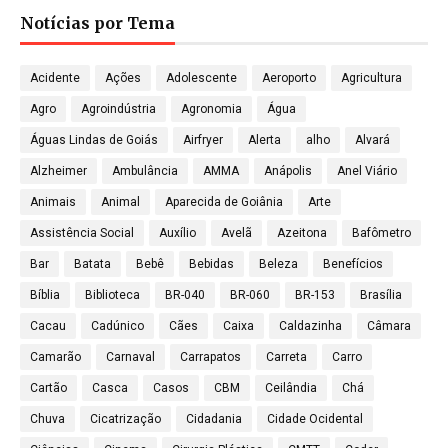
Notícias por Tema
Acidente
Ações
Adolescente
Aeroporto
Agricultura
Agro
Agroindústria
Agronomia
Água
Águas Lindas de Goiás
Airfryer
Alerta
alho
Alvará
Alzheimer
Ambulância
AMMA
Anápolis
Anel Viário
Animais
Animal
Aparecida de Goiânia
Arte
Assistência Social
Auxílio
Avelã
Azeitona
Bafômetro
Bar
Batata
Bebê
Bebidas
Beleza
Benefícios
Bíblia
Biblioteca
BR-040
BR-060
BR-153
Brasília
Cacau
Cadúnico
Cães
Caixa
Caldazinha
Câmara
Camarão
Carnaval
Carrapatos
Carreta
Carro
Cartão
Casca
Casos
CBM
Ceilândia
Chá
Chuva
Cicatrização
Cidadania
Cidade Ocidental