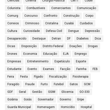
Ciências
Cinema
Cirurgia Plástica
CMTT
Coder
Colunista
Combustíveis
Comerciantes
Comunicação
Comurg
Concurso
Confronto
Construção
Corpo
Correios
Criminoso
Cristalina
Cuiabá
Cuidados
Cultura
Curiosidade
Defesa Civil
Dengue
Depressão
Desaparecido
Destaque
Detran
DF
Diabetes
Dica
Dicas
Disposição
Distrito Federal
Doações
Drogas
Drones
Economia
Educação
EJA
Emprego
Empresas
Entretenimento
Espetáculo
Esporte
Estudante
Evento
Exames
Facção
Farinha
FEB
Feira
Festa
Fígado
Fiscalização
Fisioterapia
Foragido
Fraude
Furto
Futebol
Gatos
GCM
GDF
Geral
Gestão
GGIM
Glicemia
GO-330
Goiânia
Goiás
Governador
Governo
Gripe
Guarda Municipal
Homenagem
Homicídio
Hospital