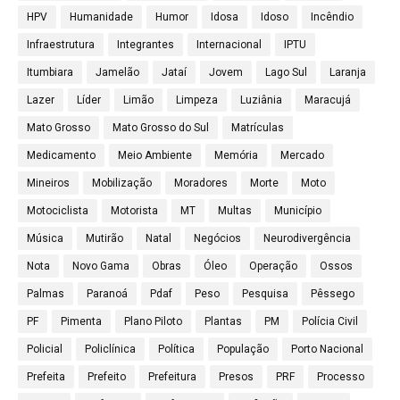
HPV
Humanidade
Humor
Idosa
Idoso
Incêndio
Infraestrutura
Integrantes
Internacional
IPTU
Itumbiara
Jamelão
Jataí
Jovem
Lago Sul
Laranja
Lazer
Líder
Limão
Limpeza
Luziânia
Maracujá
Mato Grosso
Mato Grosso do Sul
Matrículas
Medicamento
Meio Ambiente
Memória
Mercado
Mineiros
Mobilização
Moradores
Morte
Moto
Motociclista
Motorista
MT
Multas
Município
Música
Mutirão
Natal
Negócios
Neurodivergência
Nota
Novo Gama
Obras
Óleo
Operação
Ossos
Palmas
Paranoá
Pdaf
Peso
Pesquisa
Pêssego
PF
Pimenta
Plano Piloto
Plantas
PM
Polícia Civil
Policial
Policlínica
Política
População
Porto Nacional
Prefeita
Prefeito
Prefeitura
Presos
PRF
Processo