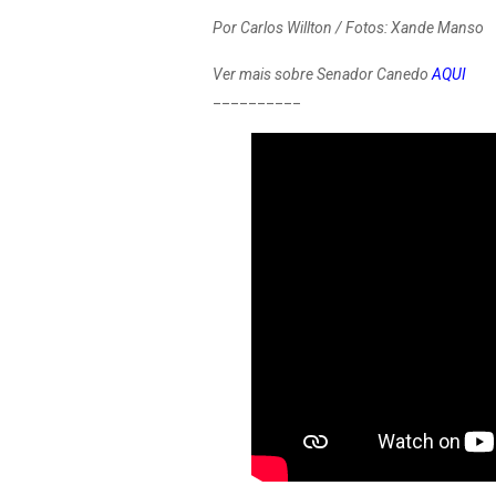
Por Carlos Willton / Fotos: Xande Manso
Ver mais sobre Senador Canedo
AQUI
__________