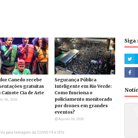
Siga 
dor Canedo recebe
Segurança Pública
sentações gratuitas
Inteligente em Rio Verde:
Notí
 Caixote Cia de Arte
Como funciona o
policiamento monitorado
to 06, 2026
por drones em grandes
eventos?
Agosto 05, 2026
thru para testagem da COVID-19 e ISTs