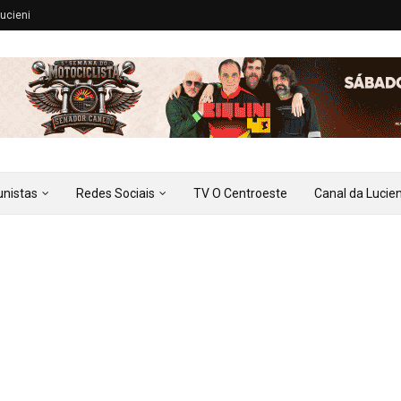
ucieni
unistas
Redes Sociais
TV O Centroeste
Canal da Lucien