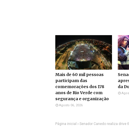
Mais de 60 mil pessoas
Sena
participam das
apre
comemorações dos 178
da Du
anos de Rio Verde com
Agos
segurança e organização
Agosto 06, 2026
Página inicial
Senador Canedo realiza drive 