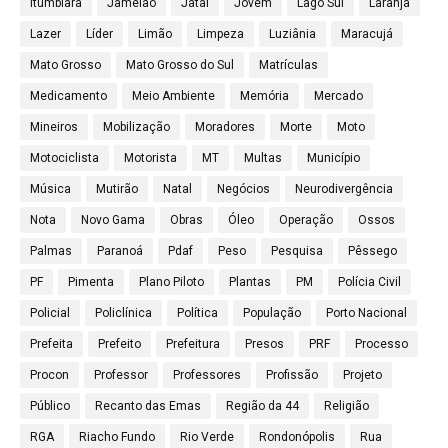
Itumbiara
Jamelão
Jataí
Jovem
Lago Sul
Laranja
Lazer
Líder
Limão
Limpeza
Luziânia
Maracujá
Mato Grosso
Mato Grosso do Sul
Matrículas
Medicamento
Meio Ambiente
Memória
Mercado
Mineiros
Mobilização
Moradores
Morte
Moto
Motociclista
Motorista
MT
Multas
Município
Música
Mutirão
Natal
Negócios
Neurodivergência
Nota
Novo Gama
Obras
Óleo
Operação
Ossos
Palmas
Paranoá
Pdaf
Peso
Pesquisa
Pêssego
PF
Pimenta
Plano Piloto
Plantas
PM
Polícia Civil
Policial
Policlínica
Política
População
Porto Nacional
Prefeita
Prefeito
Prefeitura
Presos
PRF
Processo
Procon
Professor
Professores
Profissão
Projeto
Público
Recanto das Emas
Região da 44
Religião
RGA
Riacho Fundo
Rio Verde
Rondonópolis
Rua