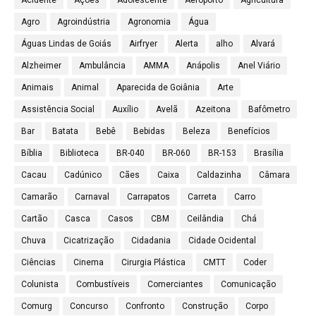
Acidente
Ações
Adolescente
Aeroporto
Agricultura
Agro
Agroindústria
Agronomia
Água
Águas Lindas de Goiás
Airfryer
Alerta
alho
Alvará
Alzheimer
Ambulância
AMMA
Anápolis
Anel Viário
Animais
Animal
Aparecida de Goiânia
Arte
Assistência Social
Auxílio
Avelã
Azeitona
Bafômetro
Bar
Batata
Bebê
Bebidas
Beleza
Benefícios
Bíblia
Biblioteca
BR-040
BR-060
BR-153
Brasília
Cacau
Cadúnico
Cães
Caixa
Caldazinha
Câmara
Camarão
Carnaval
Carrapatos
Carreta
Carro
Cartão
Casca
Casos
CBM
Ceilândia
Chá
Chuva
Cicatrização
Cidadania
Cidade Ocidental
Ciências
Cinema
Cirurgia Plástica
CMTT
Coder
Colunista
Combustíveis
Comerciantes
Comunicação
Comurg
Concurso
Confronto
Construção
Corpo