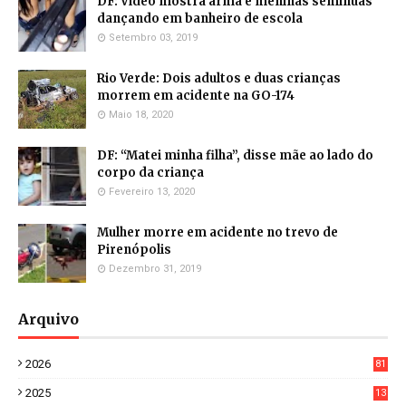
DF: Vídeo mostra arma e meninas seminuas
dançando em banheiro de escola
Setembro 03, 2019
Rio Verde: Dois adultos e duas crianças
morrem em acidente na GO-174
Maio 18, 2020
DF: “Matei minha filha”, disse mãe ao lado do
corpo da criança
Fevereiro 13, 2020
Mulher morre em acidente no trevo de
Pirenópolis
Dezembro 31, 2019
Arquivo
2026
81
3
2025
13