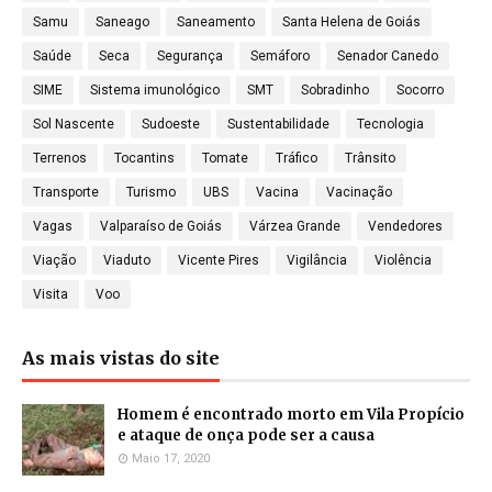
Samu
Saneago
Saneamento
Santa Helena de Goiás
Saúde
Seca
Segurança
Semáforo
Senador Canedo
SIME
Sistema imunológico
SMT
Sobradinho
Socorro
Sol Nascente
Sudoeste
Sustentabilidade
Tecnologia
Terrenos
Tocantins
Tomate
Tráfico
Trânsito
Transporte
Turismo
UBS
Vacina
Vacinação
Vagas
Valparaíso de Goiás
Várzea Grande
Vendedores
Viação
Viaduto
Vicente Pires
Vigilância
Violência
Visita
Voo
As mais vistas do site
Homem é encontrado morto em Vila Propício
e ataque de onça pode ser a causa
Maio 17, 2020