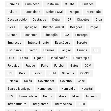
Correios
Criminoso
Cristalina
Cuiabá
Cuidados
Cultura
Curiosidade
Defesa Civil
Dengue
Depressão
Desaparecido
Destaque
Detran
DF
Diabetes
Dica
Dicas
Disposição
Distrito Federal
Doações
Drogas
Drones
Economia
Educação
EJA
Emprego
Empresas
Entretenimento
Espetáculo
Esporte
Estudante
Evento
Exames
Facção
Farinha
FEB
Feira
Festa
Fígado
Fiscalização
Fisioterapia
Foragido
Fraude
Furto
Futebol
Gatos
GCM
GDF
Geral
Gestão
GGIM
Glicemia
GO-330
Goiânia
Goiás
Governador
Governo
Gripe
Guarda Municipal
Homenagem
Homicídio
Hospital
HPV
Humanidade
Humor
Idosa
Idoso
Incêndio
Infraestrutura
Integrantes
Internacional
IPTU